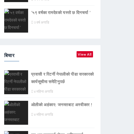
‘५९ वर्षका रामदेवकाे यस्ताे छ दिनचर्या ’
२ वर्ष अगाडि
बिचार
View All
प्रवासी र रिटर्नी नेपालीको पीडा सरकारको
कार्यसूचीमा समेटिनुपर्छ
४ महिना अगाडि
ओलीको अहंकार: जनमतबाट अस्वीकार !
४ महिना अगाडि