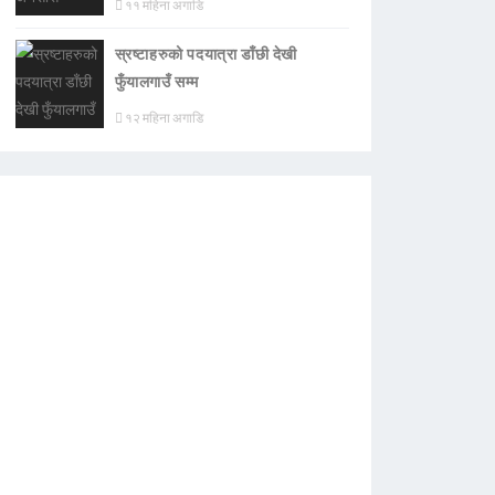
११ महिना अगाडि
स्रष्टाहरुको पदयात्रा डाँछी देखी
फुँयालगाउँ सम्म
१२ महिना अगाडि