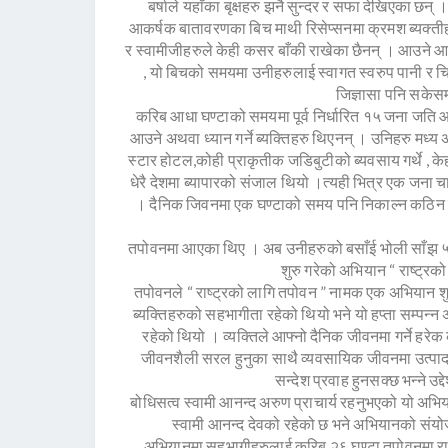
बर्षाले यहाँका बृक्षहरु झनै सुन्दर र सफा देखिएका 
आकर्षक बातावरणका बिच माथी रिसेप्सनमा क्रमश ब्यक्तीहरु
र स्वामीजीहरुले केही कसर बाँकी राखेका छैनन् । आउने
, यो बिचको समयमा उनीहरुलाई स्वागत स्वरुप पानी र
जिज्ञासा पनि सकेसम्
करिब आधा घण्टाको समयमा पूर्व निर्धारित १५ जना जति 
आउने अथवा ध्यान गर्ने ब्यक्तिहरु थिएनन् । उनिहरु मध
स्टार होटल,कोही प्राकृतीक जडिबुटीको ब्यवसाय गर्थे , के
धेरै देशमा ब्यापारको संजाल थियो ।त्यही भित्र एक जना 
। दैनिक जिवनमा एक घण्टाको समय पनि निकाल्न कठिन हुन
तपोवनमा आएका थिए । अब उनीहरुको बसाँई भोली साँझ ५ 
शुरु गरेको अभियान “ राष्ट्र
तपोवनले “ राष्ट्रको लागि तपोवन ” नामक एक अभियान श
ब्यक्तिहरुको सहभागीता रहेको थियो भने यो हप्ता सम्पन
रहेको थियो । व्यक्तिले आफ्नो दैनिक जीवनमा गर्ने हरेक
जीवनशैली सरल हुनुका साथै व्यवसायिक जीवनमा उत्पाद
सन्देश प्रवाह हुनसक्छ भन्ने उ
बोधिसत्व स्वामी आनन्द अरुण प्राचार्य रहनुभएको यो अभि
स्वामी आनन्द देवको रहेको छ भने अभियानको संयो
अभियानमा सहभागीहरुलाई करिब २६ घण्टा तपोवनमा राख