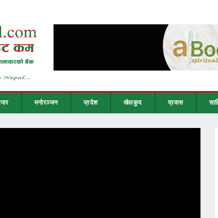
ापार
मनोरञ्जन
प्रदेश
खेलकुद
प्रवास
साह