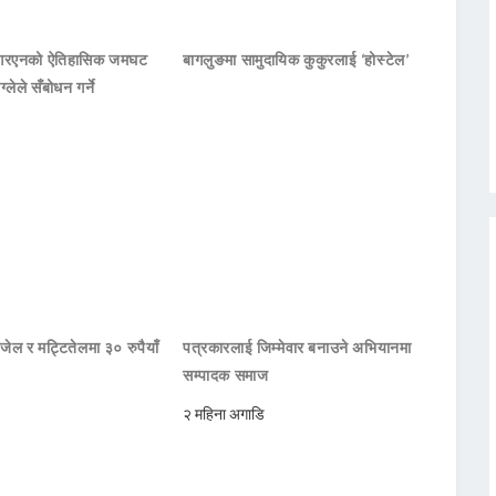
नआरएनको ऐतिहासिक जमघट
बागलुङमा सामुदायिक कुकुरलाई ‘होस्टेल’
ाग्लेले सँबोधन गर्ने
जेल र मट्टितेलमा ३० रुपैयाँ
पत्रकारलाई जिम्मेवार बनाउने अभियानमा
सम्पादक समाज
२ महिना अगाडि