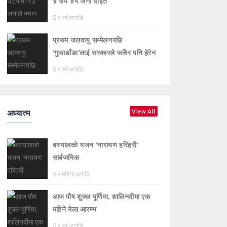
४ सय ४५ जना घाइते
१ वर्ष अगाडि
प्रथम जलवायु सम्मेलनपछि
‘गुफाडाँडा’लाई सरकारले फर्केर पनि हेरेन
१ वर्ष अगाडि
अध्यात्म
View All
बस्यालको भजन ‘नारायण हरिहरी’
सार्बजनिक
५ महिना अगाडि
आज पौष शुक्ल पूर्णिमा, शालिनदीमा एक
महिने मेला आरम्भ
२ वर्ष अगाडि