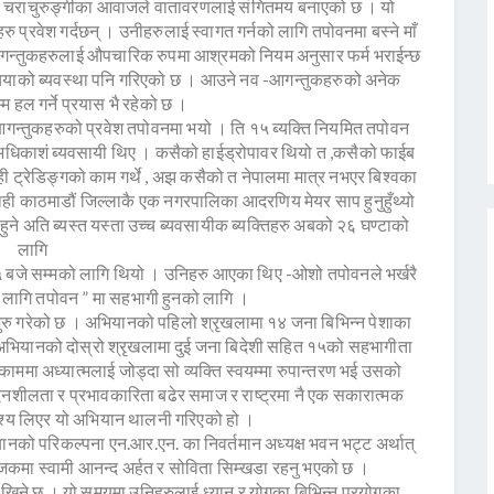
छन् । चराचुरुङ्गीका आवाजले वातावरणलाई संगितमय बनाएको छ । यो
 प्रवेश गर्दछन् । उनीहरुलाई स्वागत गर्नको लागि तपोवनमा बस्ने माँ
 आगन्तुकहरुलाई औपचारिक रुपमा आश्रमको नियम अनुसार फर्म भराईन्छ
 चियाको ब्यवस्था पनि गरिएको छ । आउने नव -आगन्तुकहरुको अनेक
म हल गर्ने प्रयास भै रहेको छ ।
आगन्तुकहरुको प्रवेश तपोवनमा भयो । ति १५ ब्यक्ति नियमित तपोवन
्य अधिकाशं ब्यवसायी थिए । कसैको हाईड्रोपावर थियो त ,कसैको फाईब
ही ट्रेडिङ्गको काम गर्थे , अझ कसैको त नेपालमा मात्र नभएर बिश्वका
चाही काठमाडौं जिल्लाकै एक नगरपालिका आदरणिय मेयर साप हुनुहुँथ्यो
े अति ब्यस्त यस्ता उच्च ब्यवसायीक ब्यक्तिहरु अबको २६ घण्टाको
लागि
बजे सम्मको लागि थियो । उनिहरु आएका थिए -ओशो तपोवनले भर्खरै
को लागि तपोवन ” मा सहभागी हुनको लागि ।
ुरु गरेको छ । अभियानको पहिलो श्रृखलामा १४ जना बिभिन्न पेशाका
्न अभियानको दोस्रो श्रृखलामा दुई जना बिदेशी सहित १५को सहभागीता
 काममा अध्यात्मलाई जोड्दा सो व्यक्ति स्वयम्मा रुपान्तरण भई उसको
नशीलता र प्रभावकारिता बढेर समाज र राष्ट्रमा नै एक सकारात्मक
द्देश्य लिएर यो अभियान थालनी गरिएको हो ।
यानको परिकल्पना एन.आर.एन. का निवर्तमान अध्यक्ष भवन भट्ट अर्थात्
जकमा स्वामी आनन्द अर्हत र सोविता सिम्खडा रहनु भएको छ ।
िने छ । यो समयमा उनिहरुलाई ध्यान र योगका बिभिन्न प्रयोगका