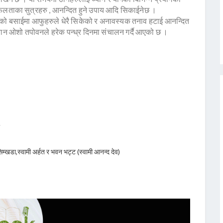
फलताका सुत्रहरु , आनन्दित हुने उपाय आदि सिकाईनेछ ।
नको बसाईमा आफुहरुले धेरै सिकेको र अनावस्यक तनाव हटाई आनन्दित
यान ओशो तपोवनले हरेक पन्ध्र दिनमा संचालन गर्दै आएको छ ।
खडा,स्वामी अर्हत र भवन भट्ट (स्वामी आनन्द देव)