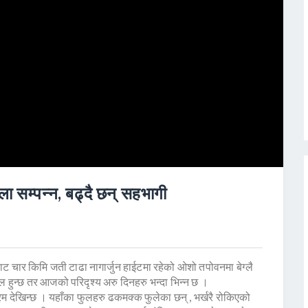
ला सम्पन्न, बढ्दै छन् सहभागी
ट चार किमि जती टाढा नागार्जुन हाईटमा रहेको ओशो तपोवनमा बेग्लै
न्छ तर आजको परिदृश्य अरु दिनहरु भन्दा भिन्न छ ।
 देखिन्छ । यहाँका फुलहरु ढकमक्क फुलेका छन् , भर्खरै रोकिएको