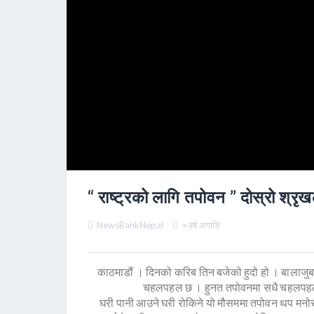
“ राष्ट्रको लागि तपोवन ” दोस्रो श्रृख
NewsBankNepal
५ वर्ष अगाडि
काठमाडौं । दिनको करिब तिन बजेको हुदो हो । बालाजुबा
चहलपहल छ । हुनत तपोवनमा सधै चहलपहल हु
घरी पानी आउने घरी रोकिने यो मौसममा तपोवन थप मनोरम