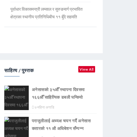
पूर्वाधार विकासमन्त्री लम्साल र सुरुङमार्ग प्रभावित
क्षेत्रका स्थानीय प्रतिनिधिबीच ११ बुँदे सहमति
साहित्य / पुस्तक
View All
अनेसासको ३५औँ स्थापना दिवसमा
१६६औँ साहित्यिक डबली घन्कियाे
७ महिना अगाडि
पराजुलीलाई अध्यक्ष चयन गर्दै अनेसास
कतारको ११ औ अधिबेशन सँम्पन्न