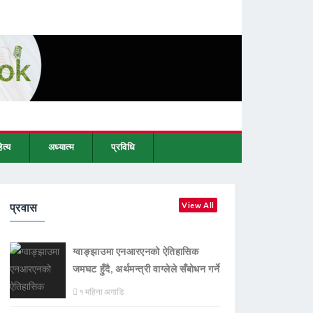
ित्य
अध्यात्म
प्रविधि
प्रवास
View All
ग्वाङ्झाउमा एनआरएनको ऐतिहासिक
जमघट हुँदै, अर्थमन्त्री वाग्लेले सँबोधन गर्ने
१ महिना अगाडि