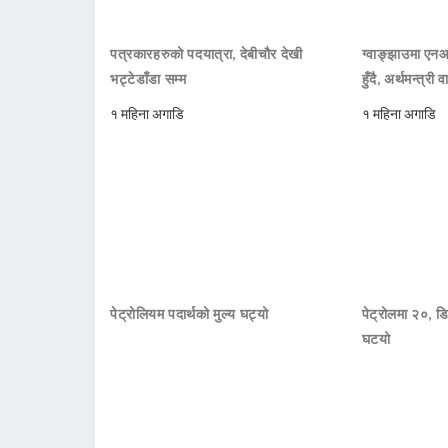
पत्रकारहरुको पदयात्रा, देबीचौर देखी
ग्वाङ्झाउमा ए
भट्टेडाँडा सम्म
हुँदै, अर्थमन्त्री व
१ महिना अगाडि
१ महिना अगाडि
पेट्रोलियम पदार्थको मुल्य घट्यो
पेट्रोलमा २०, डि
घटयो