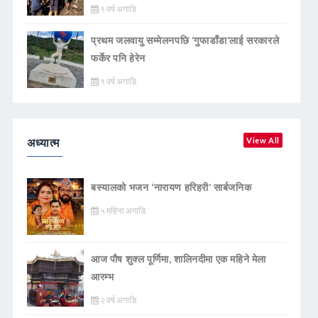
१ वर्ष अगाडि
प्रथम जलवायु सम्मेलनपछि ‘गुफाडाँडा’लाई सरकारले
फर्केर पनि हेरेन
१ वर्ष अगाडि
अध्यात्म
View All
बस्यालको भजन ‘नारायण हरिहरी’ सार्बजनिक
५ महिना अगाडि
आज पौष शुक्ल पूर्णिमा, शालिनदीमा एक महिने मेला
आरम्भ
२ वर्ष अगाडि