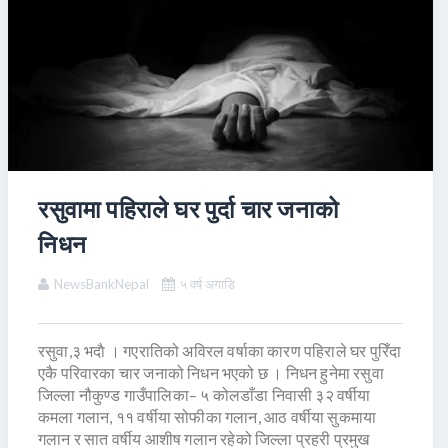
रसुवामा पहिराले घर पुर्दा चार जनाको
निधन
NewsBankNepal
५ वर्ष अगाडि
रसुवा,३ भदाै । गएरातिको अविरल वर्षाका कारण पहिराले घर पुरिँदा
एकै परिवारका चार जनाको निधन भएको छ । निधन हुनेमा रसुवा
जिल्ला नौकुण्ड गाउँपालिका– ५ कोलडाँडा निवासी ३२ वर्षीया
कमला गलान, ११ वर्षीया सोफीका गलान, आठ वर्षीया सुकमाया
गलान र सात वर्षीय आशीष गलान रहेको जिल्ला प्रहरी प्रमुख