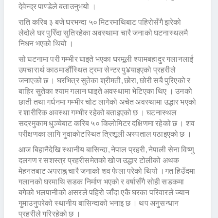
देवेन्द्र पाण्डेले बताउनुभयो ।
राति करिब ३ बजे घरभन्दा ५० मिटरमाथिबाट पहिरोसँगै झरेको
लेदोले घर पुरिँदा सुतिरहेका अवस्थामा चारै जनाको घटनास्थलमै
निधन भएको थियो ।
सो घटनामा परी गम्भीर घाइते भएका घरमूली श्यामबहादुर गलानलाई
उपचारार्थ काठमाडौँस्थित ट्रमा सेन्टर पु¥याइएको प्रहरीले
जनाएको छ । घरभित्र सुतेका श्रीमती, छोरा, छोरी सबै पुरिएको र
बाहिर सुतेका श्याम गलान घाइते अवस्थामा भेटिएका थिए । उनको
छाती तथा गर्धनमा गम्भीर चोट लागेको अचेत अवस्थामा उद्धार भएको
र शारीरिक अवस्था गम्भीर रहेको बताइएको छ । घटनास्थल
सदरमुकाम धुञ्चेबाट करिब ५० किलोमिटर दक्षिणमा रहेको छ । शव
परीक्षणका लागि नुवाकोटस्थित त्रिशूली अस्पताल पठाइएको छ ।
आज बिहानैदेखि स्थानीय बासिन्दा, नेपाल प्रहरी, नेपाली सेना विष्णु
दलगण र सशस्त्र प्रहरीसमेतको खोज उद्धार टोलीको अथक
मेहनतबाट अपराह्न चारै जनाको शव फेला परेको थियो ।गत हिउँदमा
गलानको घरमाथि सडक निर्माण भएको र वर्षासँगै सोही सडकमा
बगेको भलपानीको असरले पहिरो जाँदा एकै घरका परिवारले ज्यान
गुमाउनुपरेको स्थानीय बासिन्दाको भनाइ छ । थप अनुसन्धान
प्रहरीले गरिरहेको छ ।