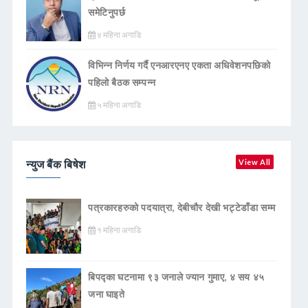
समेटिनुपर्छ
४ महिना अगाडि
विभिन्न निर्णय गर्दै एनआरएनए एकता अधिवेशनपछिको
पहिलो बैठक सम्पन्न
५ महिना अगाडि
न्युज बैंक बिषेश
View All
पत्रकारहरुको पदयात्रा, देबीचौर देखी भट्टेडाँडा सम्म
१ महिना अगाडि
बिपद्का घटनामा ९३ जनाले ज्यान गुमाए, ४ सय ४५
जना घाइते