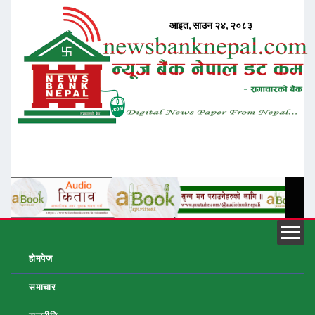
होमपेज
समाचार