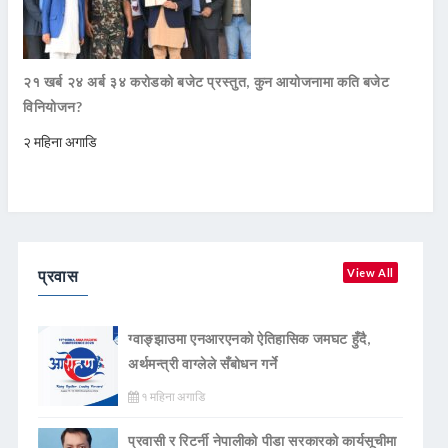
२१ खर्ब २४ अर्ब ३४ करोडको बजेट प्रस्तुत, कुन आयोजनामा कति बजेट
विनियोजन?
२ महिना अगाडि
प्रवास
View All
ग्वाङ्झाउमा एनआरएनको ऐतिहासिक जमघट हुँदै,
अर्थमन्त्री वाग्लेले सँबोधन गर्ने
१ महिना अगाडि
प्रवासी र रिटर्नी नेपालीको पीडा सरकारको कार्यसूचीमा