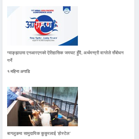
ग्वाङ्झाउमा एनआरएनको ऐतिहासिक जमघट हुँदै, अर्थमन्त्री वाग्लेले सँबोधन
गर्ने
१ महिना अगाडि
बागलुङमा सामुदायिक कुकुरलाई ‘होस्टेल’