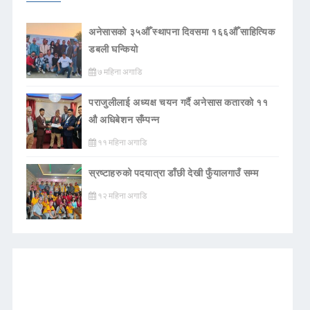
अनेसासको ३५औँ स्थापना दिवसमा १६६औँ साहित्यिक
डबली घन्कियाे
७ महिना अगाडि
पराजुलीलाई अध्यक्ष चयन गर्दै अनेसास कतारको ११
औ अधिबेशन सँम्पन्न
११ महिना अगाडि
स्रष्टाहरुको पदयात्रा डाँछी देखी फुँयालगाउँ सम्म
१२ महिना अगाडि