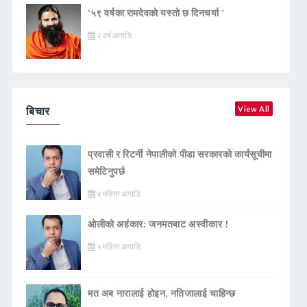
‘५९ वर्षका रामदेवकाे यस्ताे छ दिनचर्या ’
२ वर्ष अगाडि
बिचार
View All
प्रवासी र रिटर्नी नेपालीको पीडा सरकारको कार्यसूचीमा
समेटिनुपर्छ
४ महिना अगाडि
ओलीको अहंकार: जनमतबाट अस्वीकार !
५ महिना अगाडि
मत अब नारालाई होइन, नतिजालाई चाहिन्छ