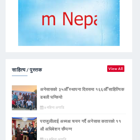
साहित्य / पुस्तक
View All
अनेसासको ३५औँ स्थापना दिवसमा १६६औँ साहित्यिक
डबली घन्कियाे
७ महिना अगाडि
पराजुलीलाई अध्यक्ष चयन गर्दै अनेसास कतारको ११
औ अधिबेशन सँम्पन्न
११ महिना अगाडि