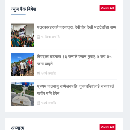
न्युज बैंक बिषेश
View All
पत्रकारहरुको पदयात्रा, देबीचौर देखी भट्टेडाँडा सम्म
१ महिना अगाडि
बिपद्का घटनामा ९३ जनाले ज्यान गुमाए, ४ सय ४५
जना घाइते
१ वर्ष अगाडि
प्रथम जलवायु सम्मेलनपछि ‘गुफाडाँडा’लाई सरकारले
फर्केर पनि हेरेन
१ वर्ष अगाडि
अध्यात्म
View All