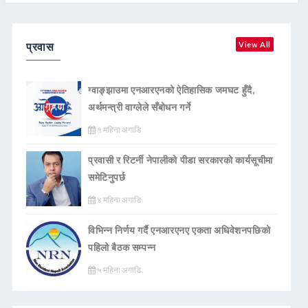
प्रवास
View All
ग्वाङ्झाउमा एनआरएनको ऐतिहासिक जमघट हुँदै,
अर्थमन्त्री वाग्लेले सँबोधन गर्ने
१ महिना अगाडि
प्रवासी र रिटर्नी नेपालीको पीडा सरकारको कार्यसूचीमा
समेटिनुपर्छ
४ महिना अगाडि
विभिन्न निर्णय गर्दै एनआरएनए एकता अधिवेशनपछिको
पहिलो बैठक सम्पन्न
५ महिना अगाडि