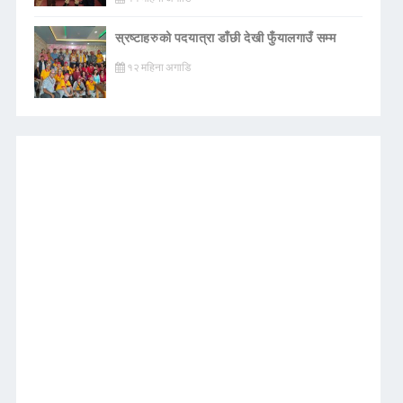
स्रष्टाहरुको पदयात्रा डाँछी देखी फुँयालगाउँ सम्म
१२ महिना अगाडि