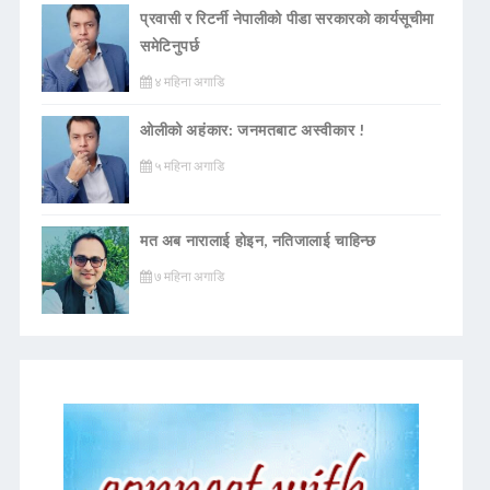
प्रवासी र रिटर्नी नेपालीको पीडा सरकारको कार्यसूचीमा
समेटिनुपर्छ
४ महिना अगाडि
ओलीको अहंकार: जनमतबाट अस्वीकार !
५ महिना अगाडि
मत अब नारालाई होइन, नतिजालाई चाहिन्छ
७ महिना अगाडि