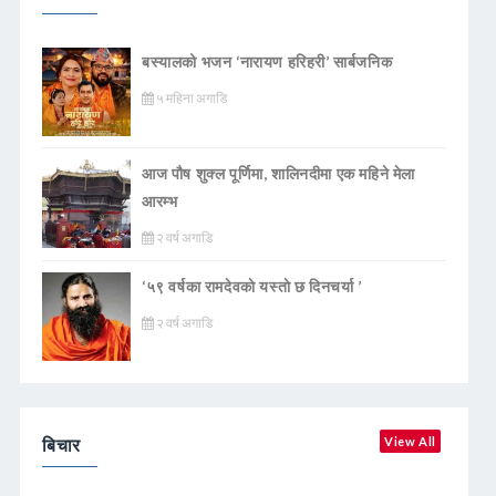
बस्यालको भजन ‘नारायण हरिहरी’ सार्बजनिक
५ महिना अगाडि
आज पौष शुक्ल पूर्णिमा, शालिनदीमा एक महिने मेला
आरम्भ
२ वर्ष अगाडि
‘५९ वर्षका रामदेवकाे यस्ताे छ दिनचर्या ’
२ वर्ष अगाडि
बिचार
View All