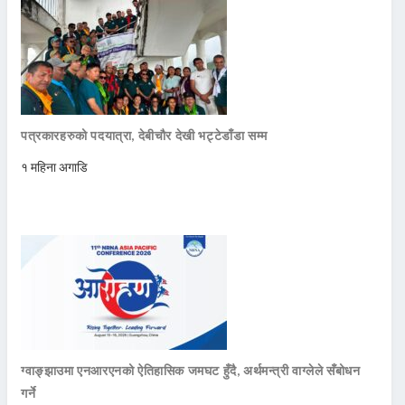
पत्रकारहरुको पदयात्रा, देबीचौर देखी भट्टेडाँडा सम्म
१ महिना अगाडि
ग्वाङ्झाउमा एनआरएनको ऐतिहासिक जमघट हुँदै, अर्थमन्त्री वाग्लेले सँबोधन
गर्ने