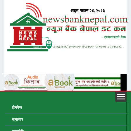
होमपेज
समाचार