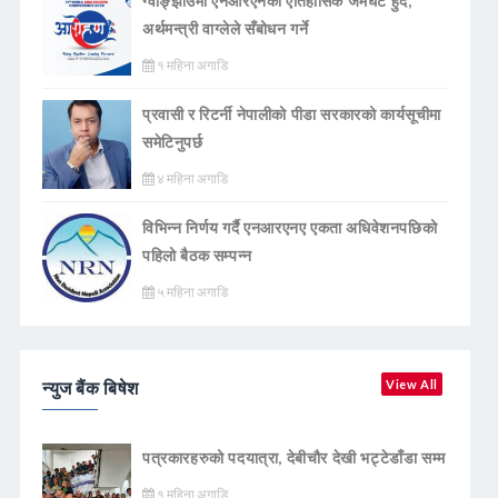
ग्वाङ्झाउमा एनआरएनको ऐतिहासिक जमघट हुँदै,
अर्थमन्त्री वाग्लेले सँबोधन गर्ने
१ महिना अगाडि
प्रवासी र रिटर्नी नेपालीको पीडा सरकारको कार्यसूचीमा
समेटिनुपर्छ
४ महिना अगाडि
विभिन्न निर्णय गर्दै एनआरएनए एकता अधिवेशनपछिको
पहिलो बैठक सम्पन्न
५ महिना अगाडि
न्युज बैंक बिषेश
View All
पत्रकारहरुको पदयात्रा, देबीचौर देखी भट्टेडाँडा सम्म
१ महिना अगाडि