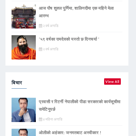
आज पौष शुक्ल पूर्णिमा, शालिनदीमा एक महिने मेला
आरम्भ
२ वर्ष अगाडि
‘५९ वर्षका रामदेवकाे यस्ताे छ दिनचर्या ’
२ वर्ष अगाडि
बिचार
View All
प्रवासी र रिटर्नी नेपालीको पीडा सरकारको कार्यसूचीमा
समेटिनुपर्छ
४ महिना अगाडि
ओलीको अहंकार: जनमतबाट अस्वीकार !