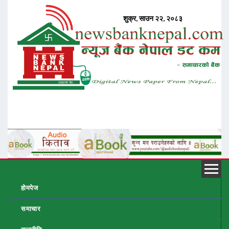
होमपेज
समाचार