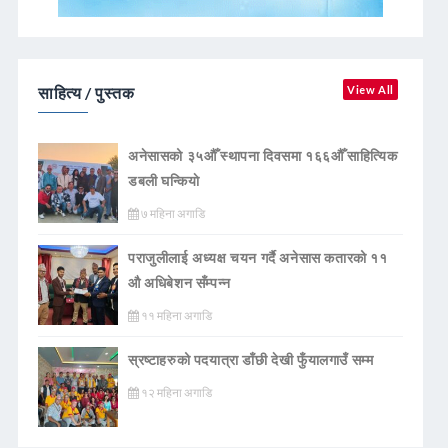
साहित्य / पुस्तक
View All
अनेसासको ३५औँ स्थापना दिवसमा १६६औँ साहित्यिक
डबली घन्कियाे
७ महिना अगाडि
पराजुलीलाई अध्यक्ष चयन गर्दै अनेसास कतारको ११
औ अधिबेशन सँम्पन्न
११ महिना अगाडि
स्रष्टाहरुको पदयात्रा डाँछी देखी फुँयालगाउँ सम्म
१२ महिना अगाडि