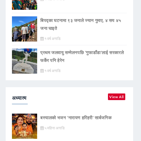
बिपद्का घटनामा ९३ जनाले ज्यान गुमाए, ४ सय ४५
जना घाइते
१ वर्ष अगाडि
प्रथम जलवायु सम्मेलनपछि ‘गुफाडाँडा’लाई सरकारले
फर्केर पनि हेरेन
१ वर्ष अगाडि
अध्यात्म
View All
बस्यालको भजन ‘नारायण हरिहरी’ सार्बजनिक
५ महिना अगाडि