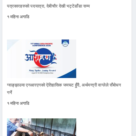
पत्रकारहरुको पदयात्रा, देबीचौर देखी भट्टेडाँडा सम्म
१ महिना अगाडि
ग्वाङ्झाउमा एनआरएनको ऐतिहासिक जमघट हुँदै, अर्थमन्त्री वाग्लेले सँबोधन
गर्ने
१ महिना अगाडि