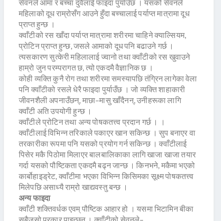
सेवनले आमा र बच्चा दुवैलाई फाइदा पुर्याउँछ । यसको सेवनले
महिलाको दूध राम्रोसँग आउने हुँदा बच्चालाई पर्याप्त मात्रामा दूध
प्राप्त हुन्छ ।
क्वाँटीको रस खाँदा पर्याप्त मात्रामा शरीरमा चाहिने क्याल्सियम,
प्रोटिन प्राप्त हुन्छ, जसले आमाको दूध पनि बढाउने गर्छ ।
त्यसकारण सुत्केरी महिलालाई ज्वानो तथा क्वाँटीको रस खुवाउने
हाम्रो जुन परम्परागत छ, त्यो एकदमै वैज्ञानिक छ ।
कोही व्यक्ति कुनै रोग तथा शरीरमा समस्यापछि तंग्रिन लागेका वेला
पनि क्वाँटीको रसले धेरै फाइदा पुर्याउँछ । जो व्यक्ति शाहाकारी
जीवनशैली अपनाउँछन्, माछा–मासु खाँदैनन्, उनीहरूका लागि
क्वाँटी अति उपयोगी हुन्छ ।
क्वाँटीले प्रोटिन तथा अन्य पोषकतत्त्व प्रदान गर्छ । ।
क्वाँटीलाई विभिन्न तरिकाले पकाएर खान सकिन्छ । सुप बनाएर वा
तरकारीका रूपमा पनि यसको प्रयोग गर्न सकिन्छ । क्वाँटीलाई
पिसेर मकै पिठोमा मिलाएर बालबालिकाका लागि खाजा खाजा तयार
गर्दा यसको पौष्टिकता एकदमै बढ्न जान्छ । किनभने, मकैमा भएको
कार्बोहाइड्रेट, क्वाँटीमा भएका विभिन्न किसिमका सूक्ष्म पोषकतत्त्व
मिलेपछि असाध्यै राम्रो खाद्यवस्तु बन्छ ।
अन्य फाइदा
क्वाँटी शक्तिवर्धक एवम् पौष्टिक आहार हो । यसमा भिटामिन बीका
सबैजसो प्रकार पाइन्छन् । क्वाँटीको सेवनले–