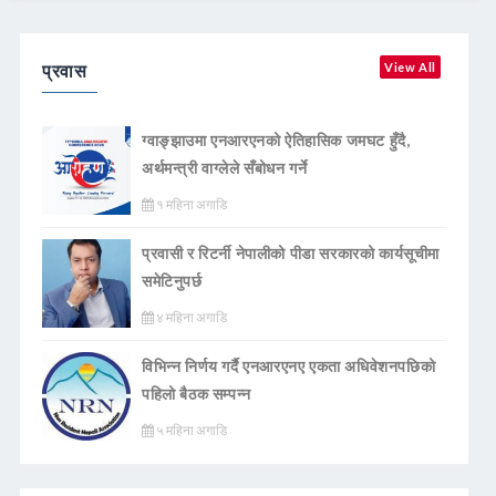
प्रवास
View All
ग्वाङ्झाउमा एनआरएनको ऐतिहासिक जमघट हुँदै,
अर्थमन्त्री वाग्लेले सँबोधन गर्ने
१ महिना अगाडि
प्रवासी र रिटर्नी नेपालीको पीडा सरकारको कार्यसूचीमा
समेटिनुपर्छ
४ महिना अगाडि
विभिन्न निर्णय गर्दै एनआरएनए एकता अधिवेशनपछिको
पहिलो बैठक सम्पन्न
५ महिना अगाडि