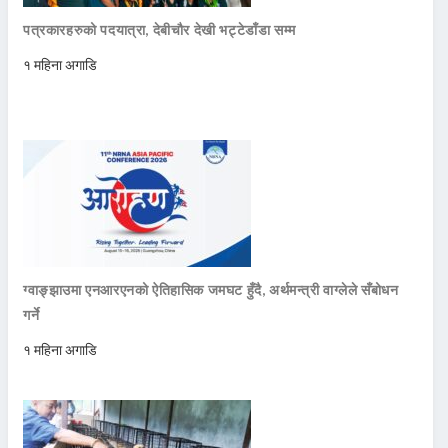
पत्रकारहरुको पदयात्रा, देबीचौर देखी भट्टेडाँडा सम्म
१ महिना अगाडि
ग्वाङ्झाउमा एनआरएनको ऐतिहासिक जमघट हुँदै, अर्थमन्त्री वाग्लेले सँबोधन
गर्ने
१ महिना अगाडि