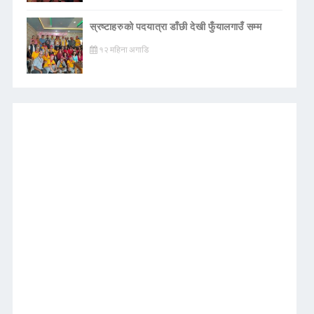
स्रष्टाहरुको पदयात्रा डाँछी देखी फुँयालगाउँ सम्म
१२ महिना अगाडि