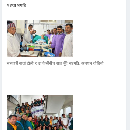
२ हप्ता अगाडि
सरकारी वार्ता टोली र डा केसीबीच सात बुँदे सहमति, अनशन तोडियो