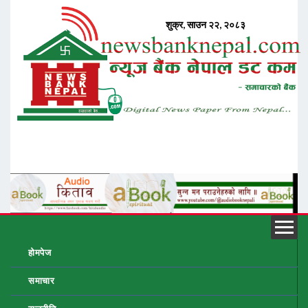
होमपेज
समाचार