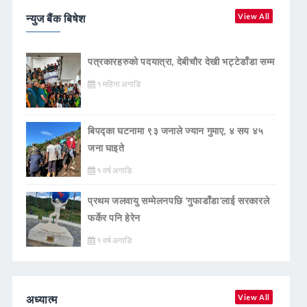
न्युज बैंक बिषेश
View All
पत्रकारहरुको पदयात्रा, देबीचौर देखी भट्टेडाँडा सम्म
१ महिना अगाडि
बिपद्का घटनामा ९३ जनाले ज्यान गुमाए, ४ सय ४५
जना घाइते
१ वर्ष अगाडि
प्रथम जलवायु सम्मेलनपछि ‘गुफाडाँडा’लाई सरकारले
फर्केर पनि हेरेन
१ वर्ष अगाडि
अध्यात्म
View All