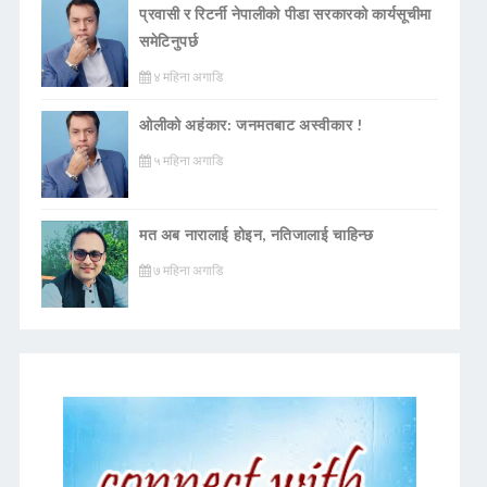
प्रवासी र रिटर्नी नेपालीको पीडा सरकारको कार्यसूचीमा
समेटिनुपर्छ
४ महिना अगाडि
ओलीको अहंकार: जनमतबाट अस्वीकार !
५ महिना अगाडि
मत अब नारालाई होइन, नतिजालाई चाहिन्छ
७ महिना अगाडि