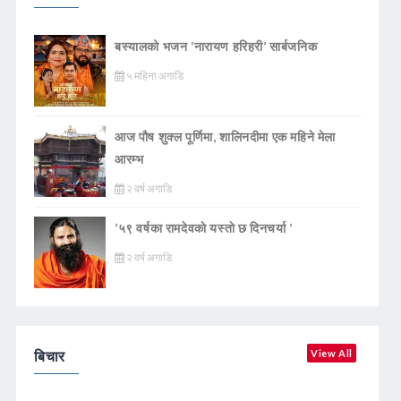
बस्यालको भजन ‘नारायण हरिहरी’ सार्बजनिक
५ महिना अगाडि
आज पौष शुक्ल पूर्णिमा, शालिनदीमा एक महिने मेला
आरम्भ
२ वर्ष अगाडि
‘५९ वर्षका रामदेवकाे यस्ताे छ दिनचर्या ’
२ वर्ष अगाडि
बिचार
View All