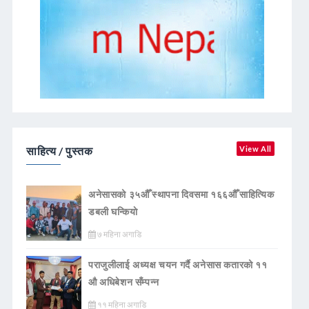
साहित्य / पुस्तक
View All
अनेसासको ३५औँ स्थापना दिवसमा १६६औँ साहित्यिक
डबली घन्कियाे
७ महिना अगाडि
पराजुलीलाई अध्यक्ष चयन गर्दै अनेसास कतारको ११
औ अधिबेशन सँम्पन्न
११ महिना अगाडि