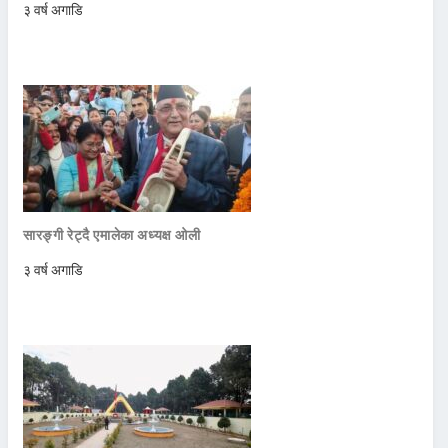
३ वर्ष अगाडि
सारङ्गी रेट्दै एमालेका अध्यक्ष ओली
३ वर्ष अगाडि