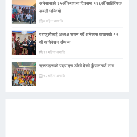
अनेसासको ३५औँ स्थापना दिवसमा १६६औँ साहित्यिक
डबली घन्कियाे
७ महिना अगाडि
पराजुलीलाई अध्यक्ष चयन गर्दै अनेसास कतारको ११
औ अधिबेशन सँम्पन्न
११ महिना अगाडि
स्रष्टाहरुको पदयात्रा डाँछी देखी फुँयालगाउँ सम्म
१२ महिना अगाडि