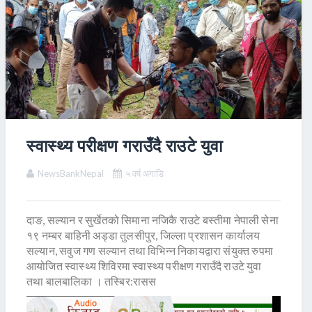
स्वास्थ्य परीक्षण गराउँदै राउटे युवा
NewsBankNepal
५ वर्ष अगाडि
दाङ, सल्यान र सुर्खेतको सिमाना नजिकै राउटे बस्तीमा नेपाली सेना
१९ नम्बर बाहिनी अड्डा तुलसीपुर, जिल्ला प्रशासन कार्यालय
सल्यान, सवुज गण सल्यान तथा विभिन्न निकायद्वारा संयुक्त रुपमा
आयोजित स्वास्थ्य शिविरमा स्वास्थ्य परीक्षण गराउँदै राउटे युवा
तथा बालबालिका । तस्बिर:रासस