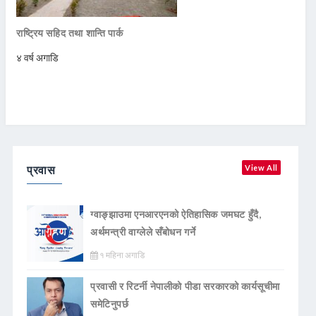
राष्ट्रिय सहिद तथा शान्ति पार्क
४ वर्ष अगाडि
प्रवास
View All
ग्वाङ्झाउमा एनआरएनको ऐतिहासिक जमघट हुँदै,
अर्थमन्त्री वाग्लेले सँबोधन गर्ने
१ महिना अगाडि
प्रवासी र रिटर्नी नेपालीको पीडा सरकारको कार्यसूचीमा
समेटिनुपर्छ