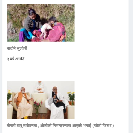
बाटोमै सुत्केरी
३ वर्ष अगाडि
मोरारी बापू तपोवनमा , ओशोको निमन्त्रणामा आएको भनाई (फोटो फिचर )