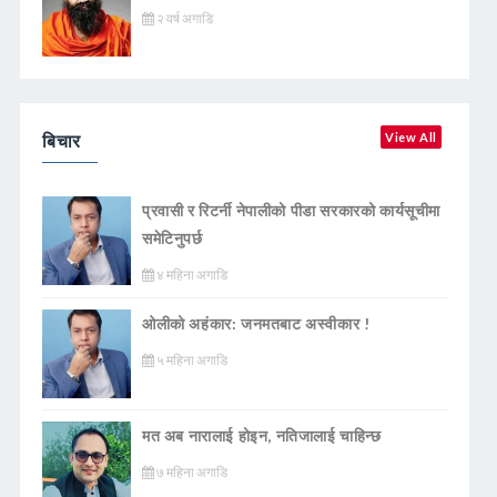
२ वर्ष अगाडि
बिचार
View All
प्रवासी र रिटर्नी नेपालीको पीडा सरकारको कार्यसूचीमा
समेटिनुपर्छ
४ महिना अगाडि
ओलीको अहंकार: जनमतबाट अस्वीकार !
५ महिना अगाडि
मत अब नारालाई होइन, नतिजालाई चाहिन्छ
७ महिना अगाडि