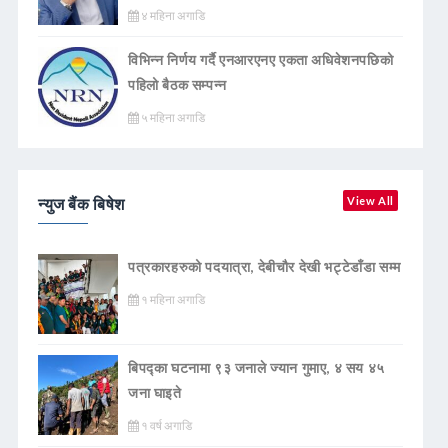
४ महिना अगाडि
विभिन्न निर्णय गर्दै एनआरएनए एकता अधिवेशनपछिको
पहिलो बैठक सम्पन्न
५ महिना अगाडि
न्युज बैंक बिषेश
View All
पत्रकारहरुको पदयात्रा, देबीचौर देखी भट्टेडाँडा सम्म
१ महिना अगाडि
बिपद्का घटनामा ९३ जनाले ज्यान गुमाए, ४ सय ४५
जना घाइते
१ वर्ष अगाडि