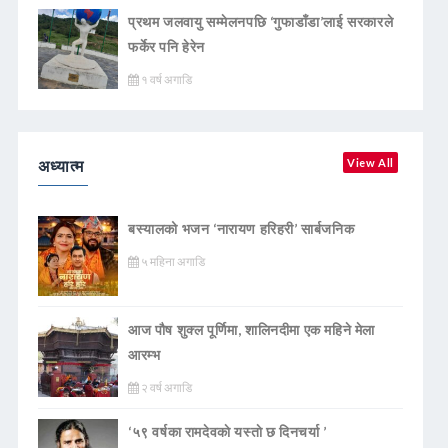
प्रथम जलवायु सम्मेलनपछि ‘गुफाडाँडा’लाई सरकारले
फर्केर पनि हेरेन
१ वर्ष अगाडि
अध्यात्म
View All
बस्यालको भजन ‘नारायण हरिहरी’ सार्बजनिक
५ महिना अगाडि
आज पौष शुक्ल पूर्णिमा, शालिनदीमा एक महिने मेला
आरम्भ
२ वर्ष अगाडि
‘५९ वर्षका रामदेवकाे यस्ताे छ दिनचर्या ’