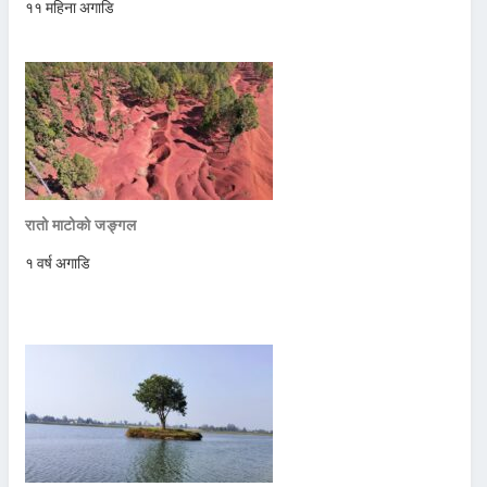
११ महिना अगाडि
रातो माटोको जङ्गल
१ वर्ष अगाडि