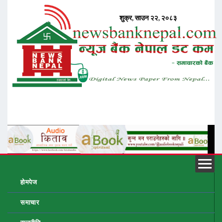
होमपेज
समाचार