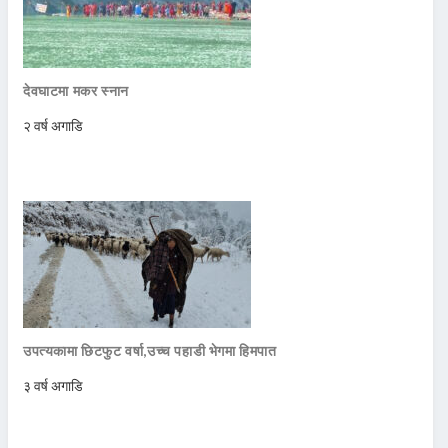
देवघाटमा मकर स्नान
२ वर्ष अगाडि
उपत्यकामा छिटफुट वर्षा,उच्च पहाडी भेगमा हिमपात
३ वर्ष अगाडि