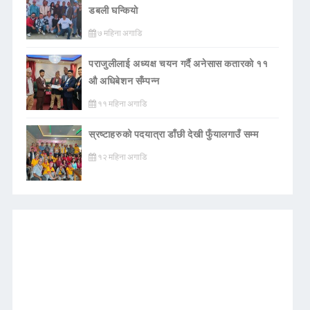
डबली घन्कियाे
७ महिना अगाडि
पराजुलीलाई अध्यक्ष चयन गर्दै अनेसास कतारको ११
औ अधिबेशन सँम्पन्न
११ महिना अगाडि
स्रष्टाहरुको पदयात्रा डाँछी देखी फुँयालगाउँ सम्म
१२ महिना अगाडि