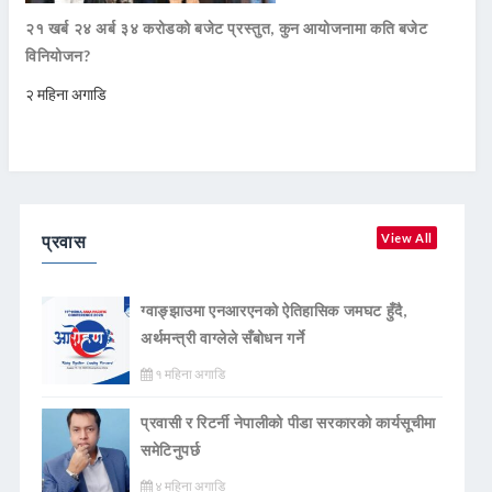
२१ खर्ब २४ अर्ब ३४ करोडको बजेट प्रस्तुत, कुन आयोजनामा कति बजेट
विनियोजन?
२ महिना अगाडि
प्रवास
View All
ग्वाङ्झाउमा एनआरएनको ऐतिहासिक जमघट हुँदै,
अर्थमन्त्री वाग्लेले सँबोधन गर्ने
१ महिना अगाडि
प्रवासी र रिटर्नी नेपालीको पीडा सरकारको कार्यसूचीमा
समेटिनुपर्छ
४ महिना अगाडि