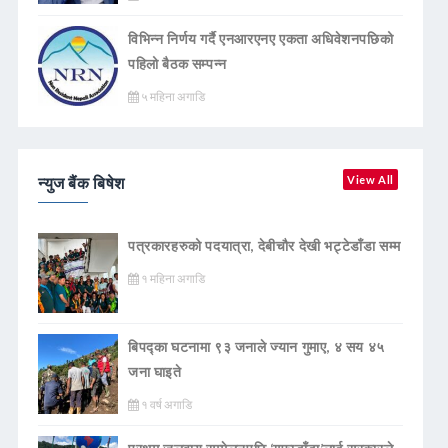
विभिन्न निर्णय गर्दै एनआरएनए एकता अधिवेशनपछिको
पहिलो बैठक सम्पन्न
५ महिना अगाडि
न्युज बैंक बिषेश
View All
पत्रकारहरुको पदयात्रा, देबीचौर देखी भट्टेडाँडा सम्म
१ महिना अगाडि
बिपद्का घटनामा ९३ जनाले ज्यान गुमाए, ४ सय ४५
जना घाइते
१ वर्ष अगाडि