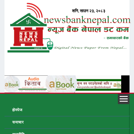
होमपेज
समाचार