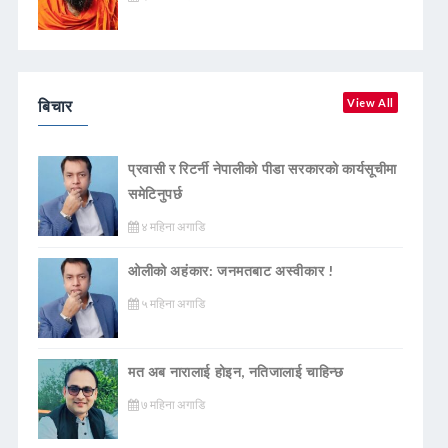
बिचार
View All
प्रवासी र रिटर्नी नेपालीको पीडा सरकारको कार्यसूचीमा
समेटिनुपर्छ
४ महिना अगाडि
ओलीको अहंकार: जनमतबाट अस्वीकार !
५ महिना अगाडि
मत अब नारालाई होइन, नतिजालाई चाहिन्छ
७ महिना अगाडि