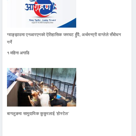
ग्वाङ्झाउमा एनआरएनको ऐतिहासिक जमघट हुँदै, अर्थमन्त्री वाग्लेले सँबोधन
गर्ने
१ महिना अगाडि
बागलुङमा सामुदायिक कुकुरलाई ‘होस्टेल’