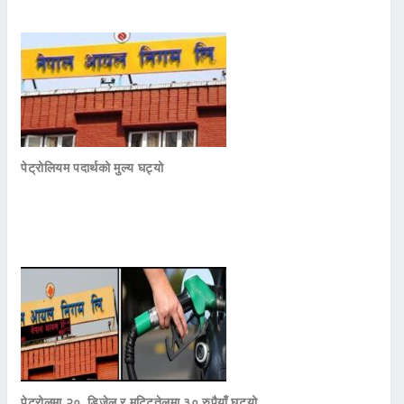
पेट्रोलियम पदार्थको मुल्य घट्यो
पेट्रोलमा २०, डिजेल र मट्टितेलमा ३० रुपैयाँ घटयो