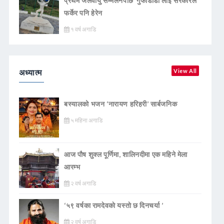
प्रथम जलवायु सम्मेलनपछि ‘गुफाडाँडा’लाई सरकारले
फर्केर पनि हेरेन
१ वर्ष अगाडि
अध्यात्म
View All
बस्यालको भजन ‘नारायण हरिहरी’ सार्बजनिक
५ महिना अगाडि
आज पौष शुक्ल पूर्णिमा, शालिनदीमा एक महिने मेला
आरम्भ
२ वर्ष अगाडि
‘५९ वर्षका रामदेवकाे यस्ताे छ दिनचर्या ’
२ वर्ष अगाडि