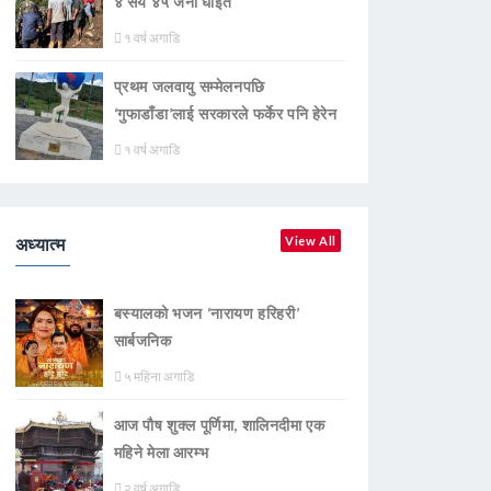
४ सय ४५ जना घाइते
१ वर्ष अगाडि
प्रथम जलवायु सम्मेलनपछि
‘गुफाडाँडा’लाई सरकारले फर्केर पनि हेरेन
१ वर्ष अगाडि
अध्यात्म
View All
बस्यालको भजन ‘नारायण हरिहरी’
सार्बजनिक
५ महिना अगाडि
आज पौष शुक्ल पूर्णिमा, शालिनदीमा एक
महिने मेला आरम्भ
२ वर्ष अगाडि