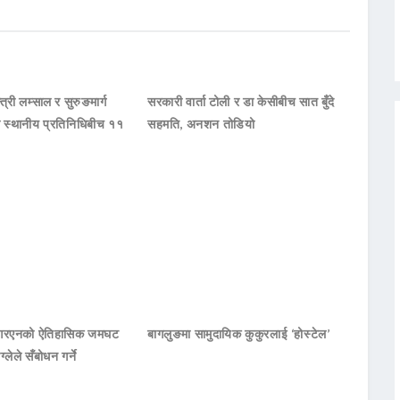
्त्री लम्साल र सुरुङमार्ग
सरकारी वार्ता टोली र डा केसीबीच सात बुँदे
का स्थानीय प्रतिनिधिबीच ११
सहमति, अनशन तोडियो
नआरएनको ऐतिहासिक जमघट
बागलुङमा सामुदायिक कुकुरलाई ‘होस्टेल’
ाग्लेले सँबोधन गर्ने