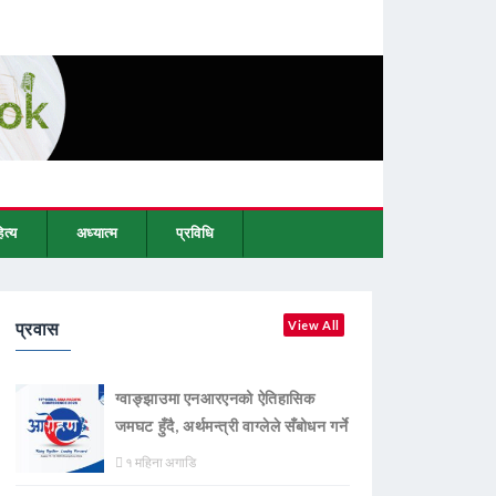
ित्य
अध्यात्म
प्रविधि
प्रवास
View All
ग्वाङ्झाउमा एनआरएनको ऐतिहासिक
जमघट हुँदै, अर्थमन्त्री वाग्लेले सँबोधन गर्ने
१ महिना अगाडि