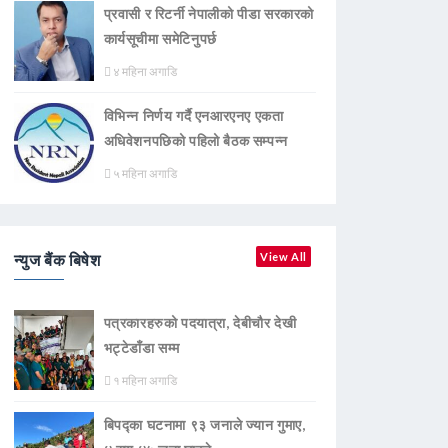
प्रवासी र रिटर्नी नेपालीको पीडा सरकारको
कार्यसूचीमा समेटिनुपर्छ
४ महिना अगाडि
विभिन्न निर्णय गर्दै एनआरएनए एकता
अधिवेशनपछिको पहिलो बैठक सम्पन्न
५ महिना अगाडि
न्युज बैंक बिषेश
View All
पत्रकारहरुको पदयात्रा, देबीचौर देखी
भट्टेडाँडा सम्म
१ महिना अगाडि
बिपद्का घटनामा ९३ जनाले ज्यान गुमाए,