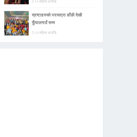
११ महिना अगाडि
स्रष्टाहरुको पदयात्रा डाँछी देखी
फुँयालगाउँ सम्म
१२ महिना अगाडि