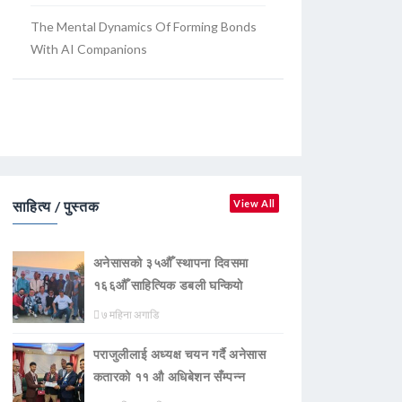
The Mental Dynamics Of Forming Bonds
With AI Companions
साहित्य / पुस्तक
View All
अनेसासको ३५औँ स्थापना दिवसमा
१६६औँ साहित्यिक डबली घन्कियाे
७ महिना अगाडि
पराजुलीलाई अध्यक्ष चयन गर्दै अनेसास
कतारको ११ औ अधिबेशन सँम्पन्न