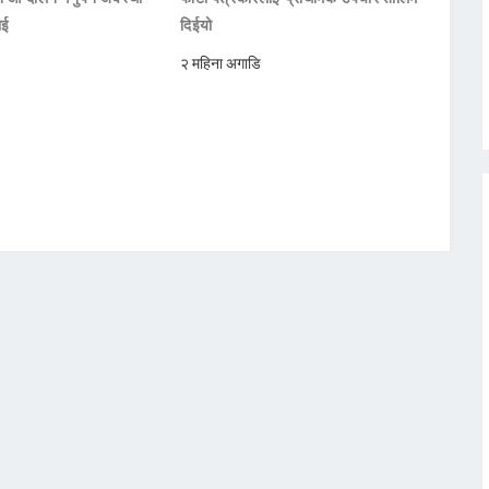
ाई
दिईयो
२ महिना अगाडि