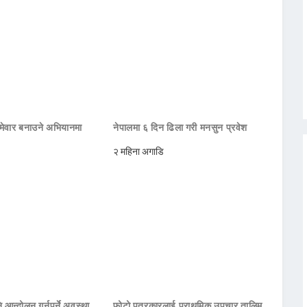
मेवार बनाउने अभियानमा
नेपालमा ६ दिन ढिला गरी मनसुन प्रवेश
२ महिना अगाडि
 आन्दोलन गर्नुपर्ने अवस्था
फोटो पत्रकारलाई प्राथमिक उपचार तालिम