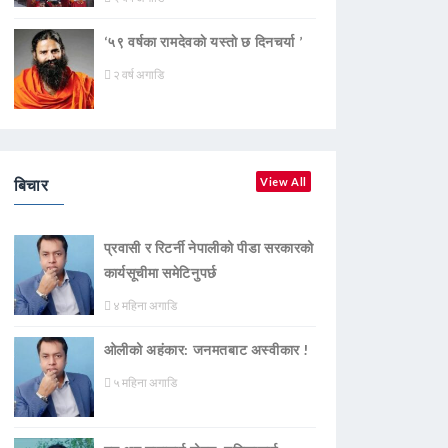
‘५९ वर्षका रामदेवकाे यस्ताे छ दिनचर्या ’
२ वर्ष अगाडि
बिचार
View All
प्रवासी र रिटर्नी नेपालीको पीडा सरकारको
कार्यसूचीमा समेटिनुपर्छ
४ महिना अगाडि
ओलीको अहंकार: जनमतबाट अस्वीकार !
५ महिना अगाडि