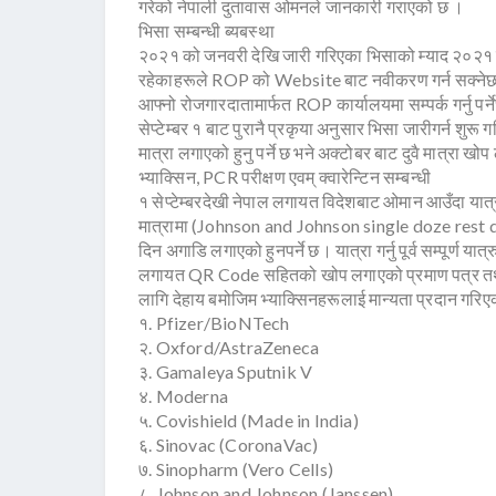
गरेको नेपाली दुतावास ओमनले जानकारी गराएको छ ।
भिसा सम्बन्धी ब्यबस्था
२०२१ को जनवरी देखि जारी गरिएका भिसाको म्याद २०२१ 
रहेकाहरूले ROP को Website बाट नवीकरण गर्न सक्नेछन
आफ्नो रोजगारदातामार्फत ROP कार्यालयमा सम्पर्क गर्नु पर्
सेप्टेम्बर १ बाट पुरानै प्रकृया अनुसार भिसा जारीगर्न शु
मात्रा लगाएको हुनु पर्ने छ भने अक्टोबर बाट दुवै मात्रा खोप 
भ्याक्सिन, PCR परीक्षण एवम् क्वारेन्टिन सम्बन्धी
१ सेप्टेम्बरदेखी नेपाल लगायत विदेशबाट ओमान आउँदा यात्
मात्रामा (Johnson and Johnson single doze rest doubl
दिन अगाडि लगाएको हुनपर्ने छ। यात्रा गर्नु पूर्व सम्पूर
लगायत QR Code सहितको खोप लगाएको प्रमाण पत्र तथाPC
लागि देहाय बमोजिम भ्याक्सिनहरूलाई मान्यता प्रदान गरि
१. Pfizer/BioNTech
२. Oxford/AstraZeneca
३. Gamaleya Sputnik V
४. Moderna
५. Covishield (Made in India)
६. Sinovac (CoronaVac)
७. Sinopharm (Vero Cells)
८. Johnson and Johnson (Janssen)