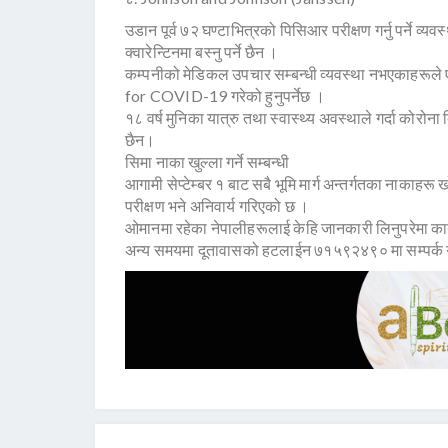
उडान पूर्व ७२ घण्टाभित्रको पिसिआर परीक्षण गर्नु पर्ने व
क्वारेन्टिनमा बस्नु पर्ने छैन ।
कम्पनीको मेडिकल उपचार सम्बन्धी व्यवस्था नभएकाहरूल
for COVID-19 गरेको हुनुपर्नेछ ।
१८ वर्ष मुनिका यात्रु तथा स्वास्थ्य अवस्थाले गर्दा कोरोन
छैन।
सिमा नाका खुल्ला गर्ने सम्बन्धी
आगामी सेप्टेम्बर १ बाट सबै भूमि मार्ग अन्तर्गतका नाकाहरू खो
परीक्षण भने अनिवार्य गरिएको छ ।
ओमानमा रहेका नेपालीहरूलाई केहि जानकारी लिनुपरेमा 
अन्य समयमा दूतावासको हटलाईन ७१५९२४९० मा सम्पर्क गर