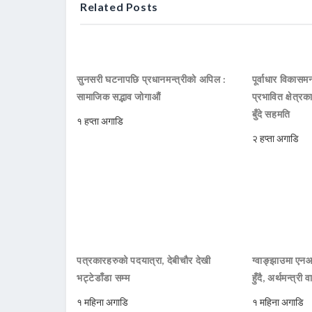
Related Posts
सुनसरी घटनापछि प्रधानमन्त्रीको अपिल :
पूर्वाधार विकासमन
सामाजिक सद्भाव जोगाऔं
प्रभावित क्षेत्र
बुँदे सहमति
१ हप्ता अगाडि
२ हप्ता अगाडि
पत्रकारहरुको पदयात्रा, देबीचौर देखी
ग्वाङ्झाउमा ए
भट्टेडाँडा सम्म
हुँदै, अर्थमन्त्री व
१ महिना अगाडि
१ महिना अगाडि