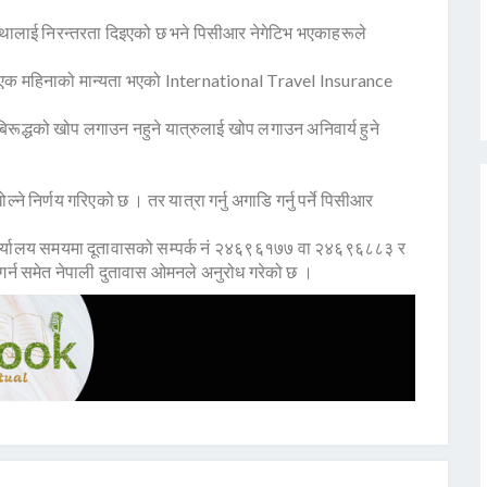
्यवस्थालाई निरन्तरता दिइएको छ भने पिसीआर नेगेटिभ भएकाहरूले
े एक महिनाको मान्यता भएको International Travel Insurance
ा बिरूद्धको खोप लगाउन नहुने यात्रुलाई खोप लगाउन अनिवार्य हुने
ल्ने निर्णय गरिएको छ । तर यात्रा गर्नु अगाडि गर्नु पर्ने पिसीआर
कार्यालय समयमा दूतावासको सम्पर्क नं २४६९६१७७ वा २४६९६८८३ र
्न समेत नेपाली दुतावास ओमनले अनुरोध गरेको छ ।