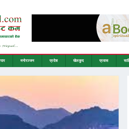
ापार
मनोरञ्जन
प्रदेश
खेलकुद
प्रवास
साह