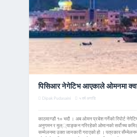
पिसिआर नेगेटिभ आएकाले ओमनमा क्वारेन
Dipak Pudasaini
५ वर्ष अगाडि
काठमाण्डौ १० भदौ । अब ओमन प्रबेश गर्नेको रिपोर्ट नेगे
अनुगमन र मुल््याङ्कन गरिरहेको ओमानको सर्वोच्च कमि
सम्मेलनमा उक्त जानकारी गराएको हो । पत्रकार सँम्मेल