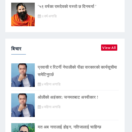
‘५९ वर्षका रामदेवकाे यस्ताे छ दिनचर्या ’
२ वर्ष अगाडि
बिचार
View All
प्रवासी र रिटर्नी नेपालीको पीडा सरकारको कार्यसूचीमा
समेटिनुपर्छ
४ महिना अगाडि
ओलीको अहंकार: जनमतबाट अस्वीकार !
४ महिना अगाडि
मत अब नारालाई होइन, नतिजालाई चाहिन्छ