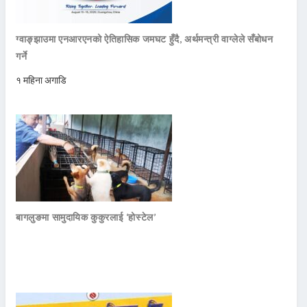
ग्वाङ्झाउमा एनआरएनको ऐतिहासिक जमघट हुँदै, अर्थमन्त्री वाग्लेले सँबोधन
गर्ने
१ महिना अगाडि
बागलुङमा सामुदायिक कुकुरलाई ‘होस्टेल’