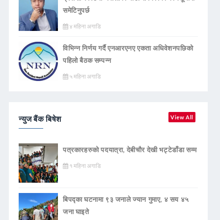
समेटिनुपर्छ
४ महिना अगाडि
विभिन्न निर्णय गर्दै एनआरएनए एकता अधिवेशनपछिको
पहिलो बैठक सम्पन्न
५ महिना अगाडि
न्युज बैंक बिषेश
View All
पत्रकारहरुको पदयात्रा, देबीचौर देखी भट्टेडाँडा सम्म
१ महिना अगाडि
बिपद्का घटनामा ९३ जनाले ज्यान गुमाए, ४ सय ४५
जना घाइते