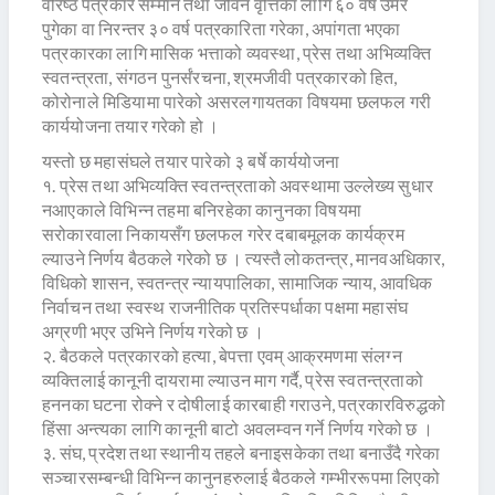
वरिष्ठ पत्रकार सम्मान तथा जीवन वृत्तिका लागि ६० वर्ष उमेर
पुगेका वा निरन्तर ३० वर्ष पत्रकारिता गरेका, अपांगता भएका
पत्रकारका लागि मासिक भत्ताको व्यवस्था, प्रेस तथा अभिव्यक्ति
स्वतन्त्रता, संगठन पुनर्संरचना, श्रमजीवी पत्रकारको हित,
कोरोनाले मिडियामा पारेको असरलगायतका विषयमा छलफल गरी
कार्ययोजना तयार गरेको हो ।
यस्तो छ महासंघले तयार पारेको ३ बर्षे कार्ययोजना
१. प्रेस तथा अभिव्यक्ति स्वतन्त्रताको अवस्थामा उल्लेख्य सुधार
नआएकाले विभिन्न तहमा बनिरहेका कानुनका विषयमा
सरोकारवाला निकायसँग छलफल गरेर दबाबमूलक कार्यक्रम
ल्याउने निर्णय बैठकले गरेको छ । त्यस्तै लोकतन्त्र, मानवअधिकार,
विधिको शासन, स्वतन्त्र न्यायपालिका, सामाजिक न्याय, आवधिक
निर्वाचन तथा स्वस्थ राजनीतिक प्रतिस्पर्धाका पक्षमा महासंघ
अग्रणी भएर उभिने निर्णय गरेको छ ।
२. बैठकले पत्रकारको हत्या, बेपत्ता एवम् आक्रमणमा संलग्न
व्यक्तिलाई कानूनी दायरामा ल्याउन माग गर्दै, प्रेस स्वतन्त्रताको
हननका घटना रोक्ने र दोषीलाई कारबाही गराउने, पत्रकारविरुद्धको
हिंसा अन्त्यका लागि कानूनी बाटो अवलम्वन गर्ने निर्णय गरेको छ ।
३. संघ, प्रदेश तथा स्थानीय तहले बनाइसकेका तथा बनाउँदै गरेका
सञ्चारसम्बन्धी विभिन्न कानुनहरुलाई बैठकले गम्भीररूपमा लिएको