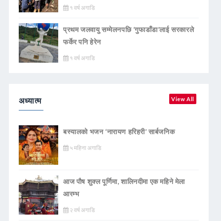
१ वर्ष अगाडि
प्रथम जलवायु सम्मेलनपछि ‘गुफाडाँडा’लाई सरकारले
फर्केर पनि हेरेन
१ वर्ष अगाडि
अध्यात्म
View All
बस्यालको भजन ‘नारायण हरिहरी’ सार्बजनिक
५ महिना अगाडि
आज पौष शुक्ल पूर्णिमा, शालिनदीमा एक महिने मेला
आरम्भ
२ वर्ष अगाडि