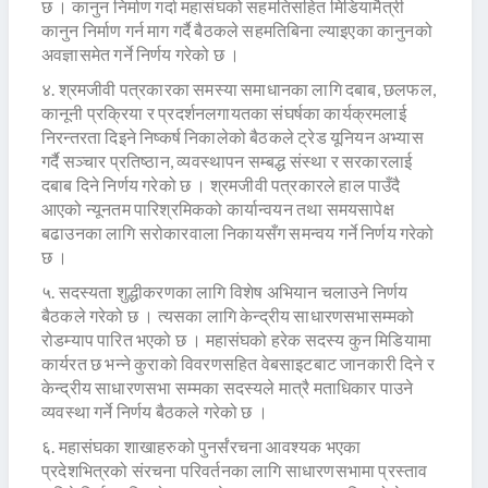
छ । कानुन निर्माण गर्दा महासंघको सहमतिसहित मिडियामैत्री
कानुन निर्माण गर्न माग गर्दै बैठकले सहमतिबिना ल्याइएका कानुनको
अवज्ञासमेत गर्ने निर्णय गरेको छ ।
४. श्रमजीवी पत्रकारका समस्या समाधानका लागि दबाब, छलफल,
कानूनी प्रक्रिया र प्रदर्शनलगायतका संघर्षका कार्यक्रमलाई
निरन्तरता दिइने निष्कर्ष निकालेको बैठकले ट्रेड यूनियन अभ्यास
गर्दै सञ्चार प्रतिष्ठान, व्यवस्थापन सम्बद्ध संस्था र सरकारलाई
दबाब दिने निर्णय गरेको छ । श्रमजीवी पत्रकारले हाल पाउँदै
आएको न्यूनतम पारिश्रमिकको कार्यान्वयन तथा समयसापेक्ष
बढाउनका लागि सरोकारवाला निकायसँग समन्वय गर्ने निर्णय गरेको
छ ।
५. सदस्यता शुद्धीकरणका लागि विशेष अभियान चलाउने निर्णय
बैठकले गरेको छ । त्यसका लागि केन्द्रीय साधारणसभासम्मको
रोडम्याप पारित भएको छ । महासंघको हरेक सदस्य कुन मिडियामा
कार्यरत छ भन्ने कुराको विवरणसहित वेबसाइटबाट जानकारी दिने र
केन्द्रीय साधारणसभा सम्मका सदस्यले मात्रै मताधिकार पाउने
व्यवस्था गर्ने निर्णय बैठकले गरेको छ ।
६. महासंघका शाखाहरुको पुनर्संरचना आवश्यक भएका
प्रदेशभित्रको संरचना परिवर्तनका लागि साधारणसभामा प्रस्ताव