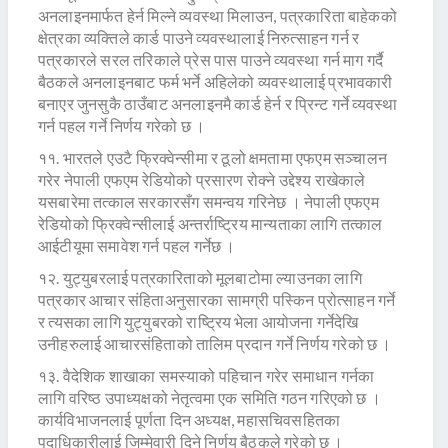
अनलाइनमार्फत हेर्न मिल्ने व्यवस्था मिलाउन, पत्रकारिता बाहेकको
क्षेत्रका व्यक्तिले कार्ड पाउने व्यवस्थालाई निरुत्साहन गर्न र
पत्रकारले सरल तरिकाले प्रेस पास पाउने व्यवस्था गर्न माग गर्दै
बैठकले अनलाइनबाट फर्म भर्ने अहिलेको व्यवस्थालाई प्रभावकारी
बनाएर जुनसुकै ठाउँबाट अनलाइनमै कार्ड हेर्न र प्रिन्ट गर्ने व्यवस्था
गर्न पहल गर्ने निर्णय गरेको छ ।
११. भारतले एउटै फ्रिक्वेन्सीमा र ठूलो क्षमतामा एफएम सञ्चालन
गरेर नेपाली एफएम रेडियोको प्रसारण रोक्ने उद्देश्य राखेकाले
यसबारेमा तत्काल सरकारसँग समन्वय गरिनेछ । नेपाली एफएम
रेडियोको फ्रिक्वेन्सीलाई अन्तर्राष्ट्रिय मान्यताका लागि तत्काल
आईटीयूमा समावेश गर्न पहल गर्नेछ ।
१२. युट्युबरलाई पत्रकारिताको मूलबाटोमा ल्याउनका लागि
पत्रकार आचार संहिताअनुसारका सामग्री पस्किन प्रोत्साहन गर्ने
र त्यसका लागि युट्युबरको राष्ट्रिय भेला आयोजना गर्नेदेखि
उनीहरुलाई आचारसंहिताको तालिम प्रदान गर्ने निर्णय गरेको छ ।
१३. वैदेशिक शाखाका समस्याको पहिचान गरेर समाधान गर्नका
लागि वरिष्ठ उपाध्यक्षको नेतृत्वमा एक समिति गठन गरिएको छ ।
कार्यविभाजनलाई पूर्णता दिन अध्यक्ष, महासचिवसहितका
पदाधिकारीलाई जिम्मेवारी दिने निर्णय बैठकले गरेको छ ।