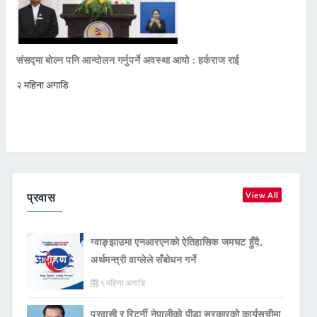
संसद्मा बोल्न पनि आन्दोलन गर्नुपर्ने अवस्था आयो : हर्कराज राई
२ महिना अगाडि
प्रवास
View All
ग्वाङ्झाउमा एनआरएनको ऐतिहासिक जमघट हुँदै,
अर्थमन्त्री वाग्लेले सँबोधन गर्ने
१ महिना अगाडि
प्रवासी र रिटर्नी नेपालीको पीडा सरकारको कार्यसूचीमा