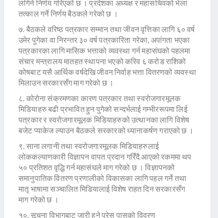
लगिने निर्णय गरिएको छ । प्रदेशका अध्यक्ष र महासचिवको भेला
तत्काल गर्ने निर्णय बैठकले गरेको छ ।
७. बैठकले वरिष्ठ पत्रकार सम्मान तथा जीवन वृत्तिका लागि ६० वर्ष
उमेर पुगेका वा निरन्तर ३० वर्ष पत्रकारिता गरेका, अपांगता भएका
पत्रकारका लागि मासिक भत्ताको व्यवस्था गर्न महासंघको पहलमा
संचार मन्त्रालय मातहत स्थापना भएको करिव ६ करोड राशिको
कोषबाट यसै आर्थिक वर्षदेखि जीवन निर्वाह भत्ता वितरणको व्यवस्था
मिलाउन सरकारसँग माग गरेको छ ।
८. कोरोना संक्रमणका कारण पत्रकार तथा स्वरोजगारमूलक
मिडियाहरु बढी प्रभावित हुन पुगेको सन्दर्भलाई गम्भीररूपमा लिई
पत्रकार र स्वरोजगारमूलक मिडियाहरुको उत्थानका लागि विशेष
बजेट प्याकेज ल्याउन बैठकले सरकारको ध्यानाकर्षण गराएको छ ।
९. साना लगानी तथा स्वरोजगारमूलक मिडियाहरुलाई
लोककल्याणकारी विज्ञापन वापत प्रदान गरिँदै आएको रकममा थप
५० प्रतिशत वृद्धि गर्न महासंघले माग गरेको छ । विज्ञापनको
समानुपातिक वितरण प्रणालीको विकासका लागि पहल गर्ने तथा
मातृ भाषामा सञ्चालित मिडियालाई विशेष राहत दिन सरकारसँग
माग गरेको छ ।
१०. सूचना विभागबाट जारी हुने प्रेस पासको विवरण