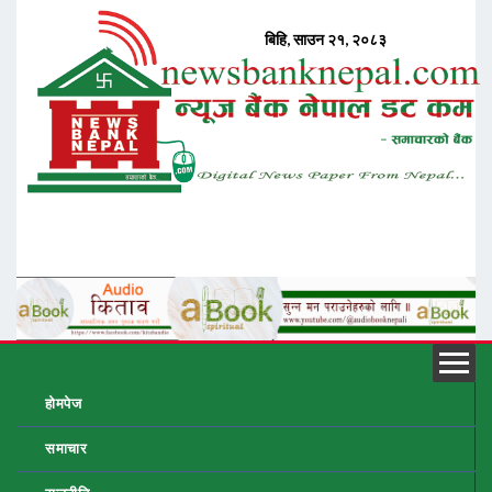
होमपेज
समाचार