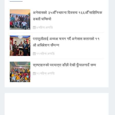
अनेसासको ३५औँ स्थापना दिवसमा १६६औँ साहित्यिक
डबली घन्कियाे
७ महिना अगाडि
पराजुलीलाई अध्यक्ष चयन गर्दै अनेसास कतारको ११
औ अधिबेशन सँम्पन्न
११ महिना अगाडि
स्रष्टाहरुको पदयात्रा डाँछी देखी फुँयालगाउँ सम्म
१२ महिना अगाडि