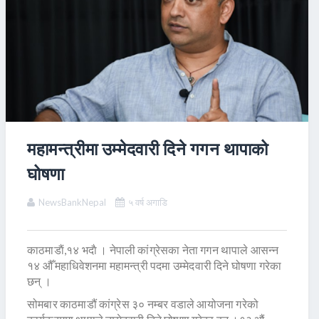
महामन्त्रीमा उम्मेदवारी दिने गगन थापाको
घोषणा
NewsBankNepal
५ वर्ष अगाडि
काठमाडाैं,१४ भदाै । नेपाली कांग्रेसका नेता गगन थापाले आसन्न
१४ औँ महाधिवेशनमा महामन्त्री पदमा उम्मेदवारी दिने घोषणा गरेका
छन् ।
सोमबार काठमाडौं कांग्रेस ३० नम्बर वडाले आयोजना गरेको