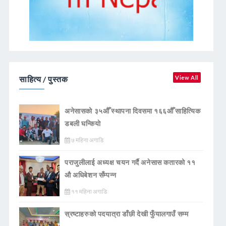
साहित्य / पुस्तक
View All
अनेसासको ३५औँ स्थापना दिवसमा १६६औँ साहित्यिक
डबली घन्कियाे
७ महिना अगाडि
पराजुलीलाई अध्यक्ष चयन गर्दै अनेसास कतारको ११
औ अधिबेशन सँम्पन्न
११ महिना अगाडि
स्रष्टाहरुको पदयात्रा डाँछी देखी फुँयालगाउँ सम्म