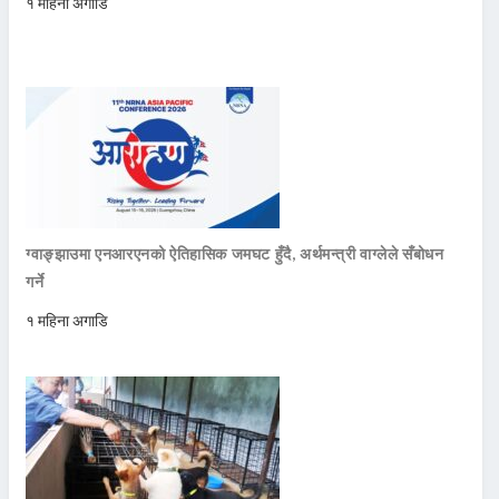
१ महिना अगाडि
ग्वाङ्झाउमा एनआरएनको ऐतिहासिक जमघट हुँदै, अर्थमन्त्री वाग्लेले सँबोधन
गर्ने
१ महिना अगाडि