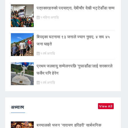
पत्रकारहरुको पदयात्रा, देबीचौर देखी भट्टेडाँडा सम्म
१ महिना अगाडि
बिपद्का घटनामा ९३ जनाले ज्यान गुमाए, ४ सय ४५
जना घाइते
१ वर्ष अगाडि
प्रथम जलवायु सम्मेलनपछि ‘गुफाडाँडा’लाई सरकारले
फर्केर पनि हेरेन
१ वर्ष अगाडि
अध्यात्म
View All
बस्यालको भजन ‘नारायण हरिहरी’ सार्बजनिक