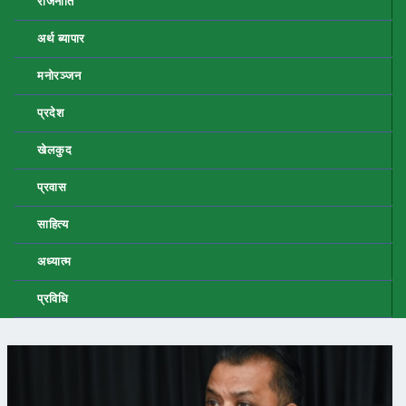
राजनीति
अर्थ ब्यापार
मनोरञ्जन
प्रदेश
खेलकुद
प्रवास
साहित्य
अध्यात्म
प्रविधि