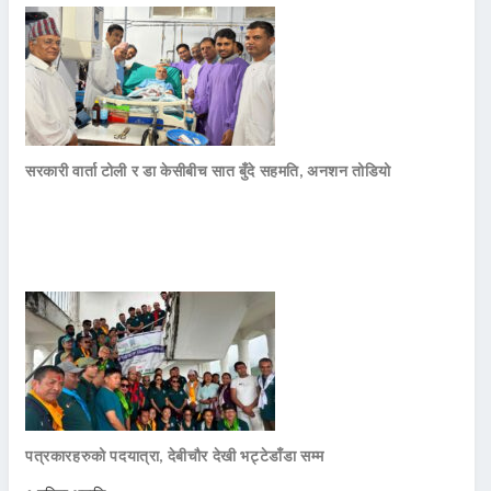
सरकारी वार्ता टोली र डा केसीबीच सात बुँदे सहमति, अनशन तोडियो
पत्रकारहरुको पदयात्रा, देबीचौर देखी भट्टेडाँडा सम्म