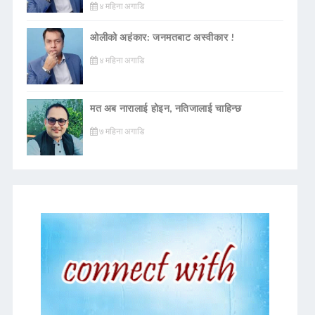
४ महिना अगाडि
ओलीको अहंकार: जनमतबाट अस्वीकार !
४ महिना अगाडि
मत अब नारालाई होइन, नतिजालाई चाहिन्छ
७ महिना अगाडि