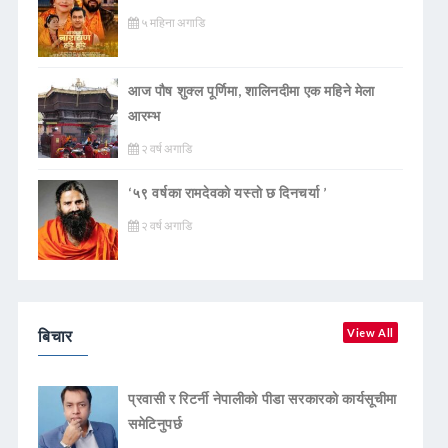
५ महिना अगाडि
आज पौष शुक्ल पूर्णिमा, शालिनदीमा एक महिने मेला
आरम्भ
२ वर्ष अगाडि
‘५९ वर्षका रामदेवकाे यस्ताे छ दिनचर्या ’
२ वर्ष अगाडि
बिचार
View All
प्रवासी र रिटर्नी नेपालीको पीडा सरकारको कार्यसूचीमा
समेटिनुपर्छ