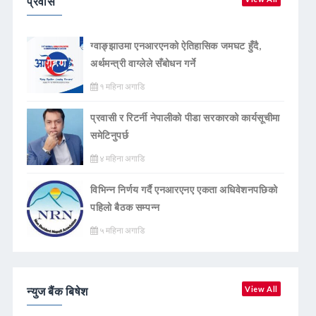
प्रवास
ग्वाङ्झाउमा एनआरएनको ऐतिहासिक जमघट हुँदै,
अर्थमन्त्री वाग्लेले सँबोधन गर्ने
१ महिना अगाडि
प्रवासी र रिटर्नी नेपालीको पीडा सरकारको कार्यसूचीमा
समेटिनुपर्छ
४ महिना अगाडि
विभिन्न निर्णय गर्दै एनआरएनए एकता अधिवेशनपछिको
पहिलो बैठक सम्पन्न
५ महिना अगाडि
न्युज बैंक बिषेश
View All