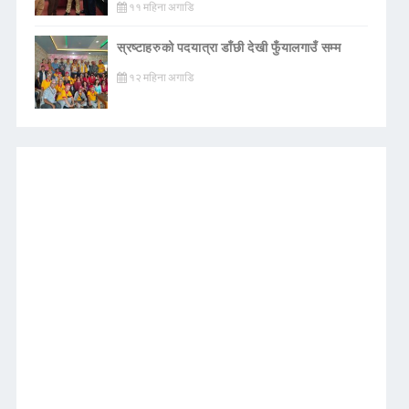
११ महिना अगाडि
स्रष्टाहरुको पदयात्रा डाँछी देखी फुँयालगाउँ सम्म
१२ महिना अगाडि