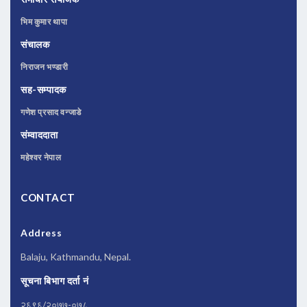
भिम कुमार थापा
संचालक
निराजन भण्डारी
सह-सम्पादक
गणेश प्रसाद वन्जाडे
संम्वाददाता
महेश्वर नेपाल
CONTACT
Address
Balaju, Kathmandu, Nepal.
सूचना बिभाग दर्ता नं
२६९६/२०७७-०७८