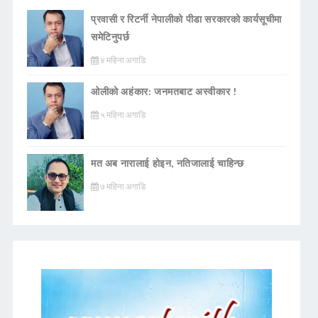
प्रवासी र रिटर्नी नेपालीको पीडा सरकारको कार्यसूचीमा
समेटिनुपर्छ
४ महिना अगाडि
ओलीको अहंकार: जनमतबाट अस्वीकार !
५ महिना अगाडि
मत अब नारालाई होइन, नतिजालाई चाहिन्छ
७ महिना अगाडि