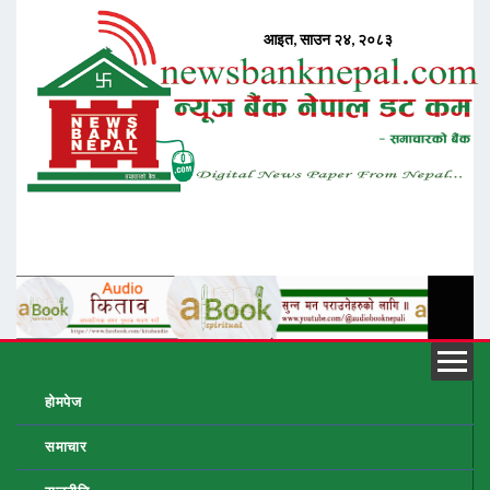
होमपेज
समाचार