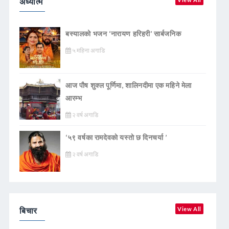
अध्यात्म
बस्यालको भजन ‘नारायण हरिहरी’ सार्बजनिक
५ महिना अगाडि
आज पौष शुक्ल पूर्णिमा, शालिनदीमा एक महिने मेला
आरम्भ
२ वर्ष अगाडि
‘५९ वर्षका रामदेवकाे यस्ताे छ दिनचर्या ’
२ वर्ष अगाडि
बिचार
View All