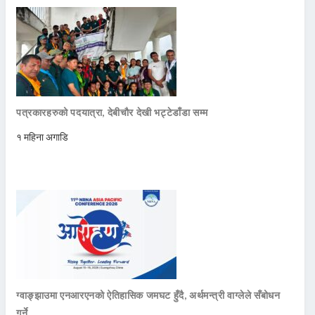
पत्रकारहरुको पदयात्रा, देबीचौर देखी भट्टेडाँडा सम्म
१ महिना अगाडि
ग्वाङ्झाउमा एनआरएनको ऐतिहासिक जमघट हुँदै, अर्थमन्त्री वाग्लेले सँबोधन
गर्ने