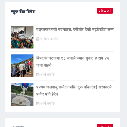
न्युज बैंक बिषेश
View All
पत्रकारहरुको पदयात्रा, देबीचौर देखी भट्टेडाँडा सम्म
१ महिना अगाडि
बिपद्का घटनामा ९३ जनाले ज्यान गुमाए, ४ सय ४५
जना घाइते
१ वर्ष अगाडि
प्रथम जलवायु सम्मेलनपछि ‘गुफाडाँडा’लाई सरकारले
फर्केर पनि हेरेन
१ वर्ष अगाडि
View All