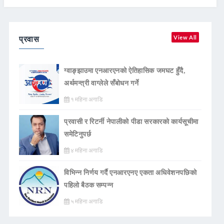
प्रवास
View All
ग्वाङ्झाउमा एनआरएनको ऐतिहासिक जमघट हुँदै,
अर्थमन्त्री वाग्लेले सँबोधन गर्ने
१ महिना अगाडि
प्रवासी र रिटर्नी नेपालीको पीडा सरकारको कार्यसूचीमा
समेटिनुपर्छ
४ महिना अगाडि
विभिन्न निर्णय गर्दै एनआरएनए एकता अधिवेशनपछिको
पहिलो बैठक सम्पन्न
५ महिना अगाडि