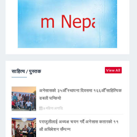
साहित्य / पुस्तक
View All
अनेसासको ३५औँ स्थापना दिवसमा १६६औँ साहित्यिक
डबली घन्कियाे
७ महिना अगाडि
पराजुलीलाई अध्यक्ष चयन गर्दै अनेसास कतारको ११
औ अधिबेशन सँम्पन्न