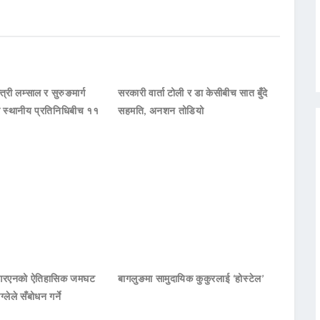
्त्री लम्साल र सुरुङमार्ग
सरकारी वार्ता टोली र डा केसीबीच सात बुँदे
का स्थानीय प्रतिनिधिबीच ११
सहमति, अनशन तोडियो
नआरएनको ऐतिहासिक जमघट
बागलुङमा सामुदायिक कुकुरलाई ‘होस्टेल’
ाग्लेले सँबोधन गर्ने