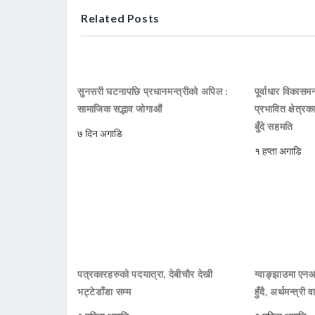
Related Posts
सुनसरी घटनापछि प्रधानमन्त्रीको अपिल :
पूर्वाधार विकासमन
सामाजिक सद्भाव जोगाऔं
प्रभावित क्षेत्र
बुँदे सहमति
७ दिन अगाडि
१ हप्ता अगाडि
पत्रकारहरुको पदयात्रा, देबीचौर देखी
ग्वाङ्झाउमा ए
भट्टेडाँडा सम्म
हुँदै, अर्थमन्त्री व