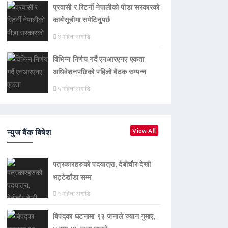
प्रवासी र रिटर्नी नेपालीको पीडा सरकारको
कार्यसूचीमा समेटिनुपर्छ
४ महिना अगाडि
विभिन्न निर्णय गर्दै एनआरएनए एकता
अधिवेशनपछिको पहिलो बैठक सम्पन्न
५ महिना अगाडि
न्युज बैंक बिषेश
View All
पत्रकारहरुको पदयात्रा, देबीचौर देखी
भट्टेडाँडा सम्म
१ महिना अगाडि
बिपद्का घटनामा ९३ जनाले ज्यान गुमाए,