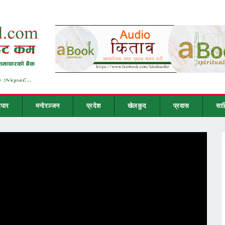
ापार
मनोरञ्जन
प्रदेश
खेलकुद
प्रवास
साह