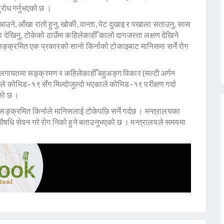
रोध गर्नुभएको छ ।
ने, आँखा रातो हुनु, खोकी, वान्ता, पेट दुखाइ र पखाला सताउनु, सास
, बिमिरा देखिनु, टोकेको ठाउँमा कहिलेकाहीँ कालो दागजस्ता लक्षण देखिने
सङ्क्रमित एक प्रकारको सानो किर्नाको टोकाइबाट मानिसमा सर्ने रोग
ोलगायतमा सङ्क्रमण र कहिलेकाहीँ बहुअङ्ग विकार (मल्टी अर्गन
ले कोभिड–१९ सँग मिल्दोजुल्दो भएकाले कोभिड–१९ परीक्षण गर्दा
ेको छ ।
सङ्क्रमित किर्नाले मानिसलाई टोकेपछि सर्ने गर्दछ । मन्त्रालयका
षधि सेवन गरे रोग निको हुने बताउनुभएको छ । मन्त्रालयले समयमा