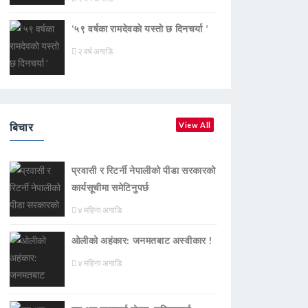
‘५९ वर्षका रामदेवकाे यस्ताे छ दिनचर्या ’
२ वर्ष अगाडि
बिचार
View All
प्रवासी र रिटर्नी नेपालीको पीडा सरकारको
कार्यसूचीमा समेटिनुपर्छ
४ महिना अगाडि
ओलीको अहंकार: जनमतबाट अस्वीकार !
४ महिना अगाडि