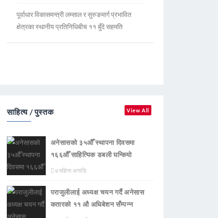
पूर्वाधार विकासमन्त्री लम्साल र सुरुङमार्ग प्रभावित
क्षेत्रका स्थानीय प्रतिनिधिबीच ११ बुँदे सहमति
साहित्य / पुस्तक
View All
अनेसासको ३५औँ स्थापना दिवसमा
१६६औँ साहित्यिक डबली घन्कियाे
७ महिना अगाडि
पराजुलीलाई अध्यक्ष चयन गर्दै अनेसास
कतारको ११ औ अधिबेशन सँम्पन्न