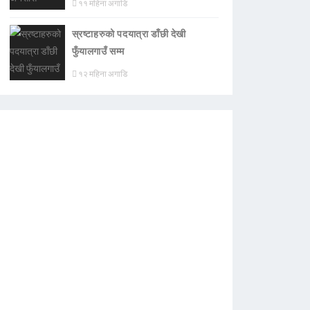
११ महिना अगाडि
स्रष्टाहरुको पदयात्रा डाँछी देखी
फुँयालगाउँ सम्म
१२ महिना अगाडि