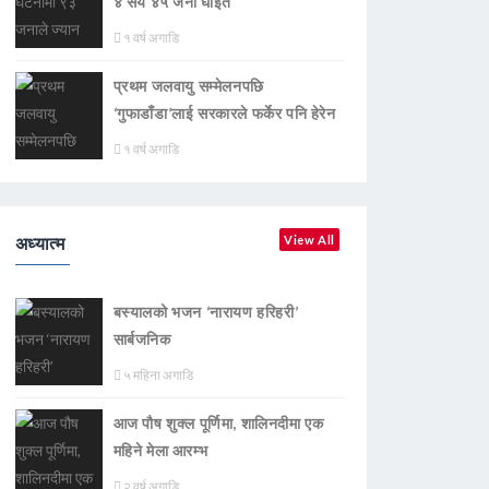
४ सय ४५ जना घाइते
१ वर्ष अगाडि
प्रथम जलवायु सम्मेलनपछि
‘गुफाडाँडा’लाई सरकारले फर्केर पनि हेरेन
१ वर्ष अगाडि
अध्यात्म
View All
बस्यालको भजन ‘नारायण हरिहरी’
सार्बजनिक
५ महिना अगाडि
आज पौष शुक्ल पूर्णिमा, शालिनदीमा एक
महिने मेला आरम्भ
२ वर्ष अगाडि