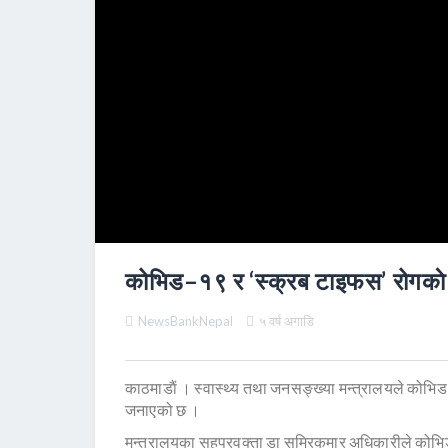
कोभिड–१९ र ‘स्क्रब टाइफस’ रोगकाे लक्
NewsBankNepal
५ वर्ष अगाडि
काठमाडाैं । स्वास्थ्य तथा जनसङ्ख्या मन्त्रालयले कोभिड
जनाएको छ ।
मन्त्रालयका सहप्रवक्ता डा समिरकुमार अधिकारीले कोभिड