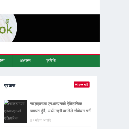
ित्य
अध्यात्म
प्रविधि
प्रवास
View All
ग्वाङ्झाउमा एनआरएनको ऐतिहासिक
जमघट हुँदै, अर्थमन्त्री वाग्लेले सँबोधन गर्ने
१ महिना अगाडि