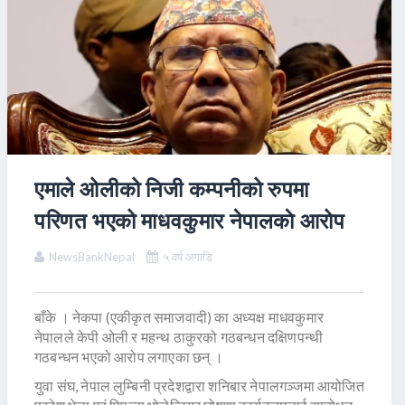
एमाले ओलीको निजी कम्पनीको रुपमा
परिणत भएको माधवकुमार नेपालकाे आरोप
NewsBankNepal
५ वर्ष अगाडि
बाँके । नेकपा (एकीकृत समाजवादी) का अध्यक्ष माधवकुमार
नेपालले केपी ओली र महन्थ ठाकुरको गठबन्धन दक्षिणपन्थी
गठबन्धन भएको आरोप लगाएका छन् ।
युवा संघ, नेपाल लुम्बिनी प्रदेशद्वारा शनिबार नेपालगञ्जमा आयोजित