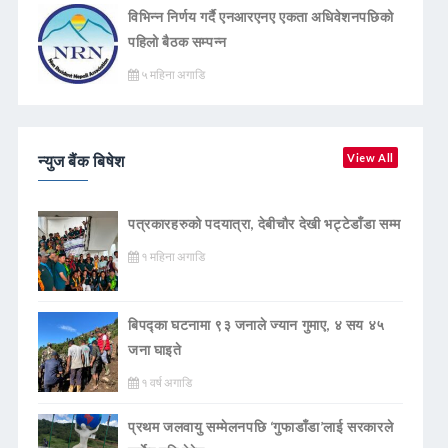
विभिन्न निर्णय गर्दै एनआरएनए एकता अधिवेशनपछिको
पहिलो बैठक सम्पन्न
५ महिना अगाडि
न्युज बैंक बिषेश
View All
पत्रकारहरुको पदयात्रा, देबीचौर देखी भट्टेडाँडा सम्म
१ महिना अगाडि
बिपद्का घटनामा ९३ जनाले ज्यान गुमाए, ४ सय ४५
जना घाइते
१ वर्ष अगाडि
प्रथम जलवायु सम्मेलनपछि ‘गुफाडाँडा’लाई सरकारले