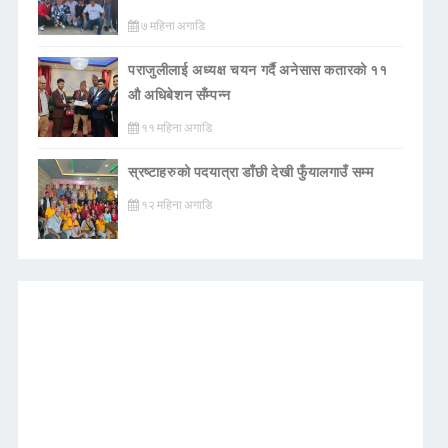
७ महिना अगाडि
पराजुलीलाई अध्यक्ष चयन गर्दै अनेसास कतारको ११
औ अधिबेशन सँम्पन्न
११ महिना अगाडि
स्रष्टाहरुको पदयात्रा डाँछी देखी फुँयालगाउँ सम्म
१२ महिना अगाडि