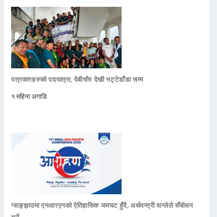
पत्रकारहरुको पदयात्रा, देबीचौर देखी भट्टेडाँडा सम्म
१ महिना अगाडि
ग्वाङ्झाउमा एनआरएनको ऐतिहासिक जमघट हुँदै, अर्थमन्त्री वाग्लेले सँबोधन