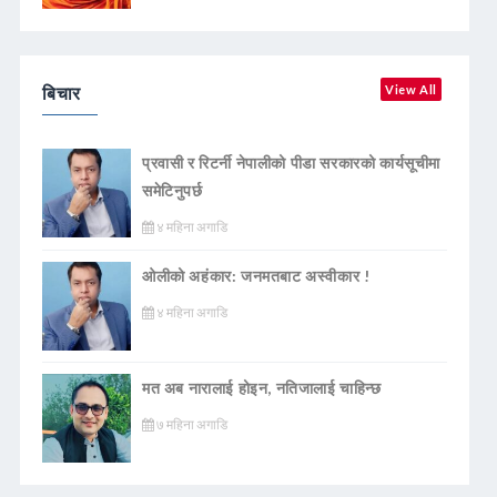
बिचार
View All
प्रवासी र रिटर्नी नेपालीको पीडा सरकारको कार्यसूचीमा
समेटिनुपर्छ
४ महिना अगाडि
ओलीको अहंकार: जनमतबाट अस्वीकार !
४ महिना अगाडि
मत अब नारालाई होइन, नतिजालाई चाहिन्छ
७ महिना अगाडि