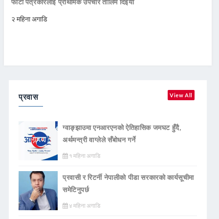
फोटो पत्रकारलाई प्राथमिक उपचार तालिम दिईयो
२ महिना अगाडि
प्रवास
View All
ग्वाङ्झाउमा एनआरएनको ऐतिहासिक जमघट हुँदै,
अर्थमन्त्री वाग्लेले सँबोधन गर्ने
१ महिना अगाडि
प्रवासी र रिटर्नी नेपालीको पीडा सरकारको कार्यसूचीमा
समेटिनुपर्छ
४ महिना अगाडि