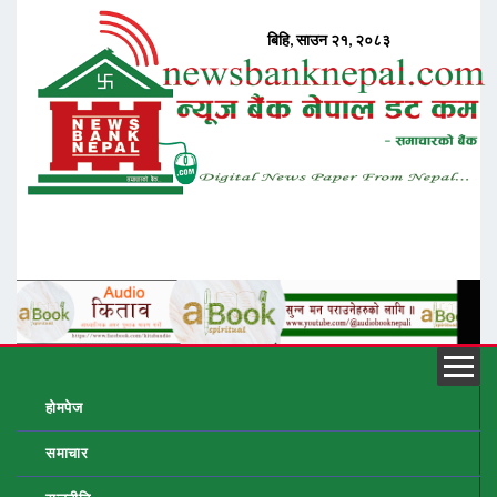
होमपेज
समाचार