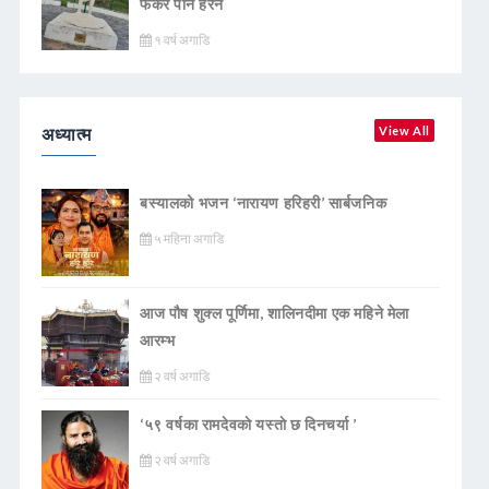
फर्केर पनि हेरेन
१ वर्ष अगाडि
अध्यात्म
View All
बस्यालको भजन ‘नारायण हरिहरी’ सार्बजनिक
५ महिना अगाडि
आज पौष शुक्ल पूर्णिमा, शालिनदीमा एक महिने मेला
आरम्भ
२ वर्ष अगाडि
‘५९ वर्षका रामदेवकाे यस्ताे छ दिनचर्या ’
२ वर्ष अगाडि