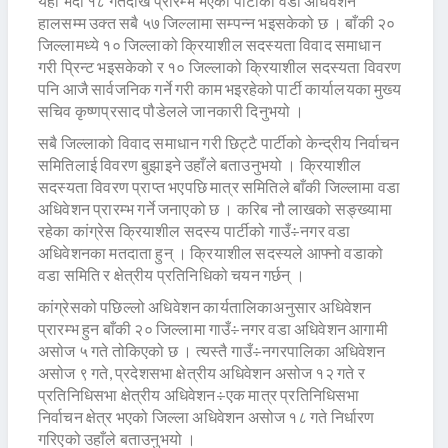
यही भदौ १८ गतेदेखि प्रारम्भ भएको पार्टीको वडा अधिवेशन
हालसम्म उक्त सबै ५७ जिल्लामा सम्पन्न भइसकेको छ । बाँकी २०
जिल्लामध्ये १० जिल्लाको क्रियाशील सदस्यता विवाद समाधान
गरी प्रिन्ट भइसकेको र १० जिल्लाको क्रियाशील सदस्यता विवरण
पनि आजै सार्वजनिक गर्ने गरी काम भइरहेको पार्टी कार्यालयका मुख्य
सचिव कृष्णप्रसाद पौडेलले जानकारी दिनुभयो ।
सबै जिल्लाको विवाद समाधान गरी छिट्टै पार्टीको केन्द्रीय निर्वाचन
समितिलाई विवरण बुझाइने उहाँले बताउनुभयो । क्रियाशील
सदस्यता विवरण प्राप्त भएपछि मात्र समितिले बाँकी जिल्लामा वडा
अधिवेशन प्रारम्भ गर्ने जनाएको छ । करिब नौ लाखको सङ्ख्यामा
रहेका कांग्रेस क्रियाशील सदस्य पार्टीको गाउँ÷नगर वडा
अधिवेशनका मतदाता हुन् । क्रियाशील सदस्यले आफ्नो वडाको
वडा समिति र क्षेत्रीय प्रतिनिधिको चयन गर्छन् ।
कांग्रेसको पछिल्लो अधिवेशन कार्यतालिकाअनुसार अधिवेशन
प्रारम्भ हुन बाँकी २० जिल्लामा गाउँ÷नगर वडा अधिवेशन आगामी
असोज ५ गते तोकिएको छ । त्यस्तै गाउँ÷नगरपालिका अधिवेशन
असोज ९ गते, प्रदेशसभा क्षेत्रीय अधिवेशन असोज १२ गते र
प्रतिनिधिसभा क्षेत्रीय अधिवेशन÷एक मात्र प्रतिनिधिसभा
निर्वाचन क्षेत्र भएको जिल्ला अधिवेशन असोज १८ गते निर्धारण
गरिएको उहाँले बताउनुभयो ।