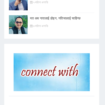
५ महिना अगाडि
मत अब नारालाई होइन, नतिजालाई चाहिन्छ
७ महिना अगाडि