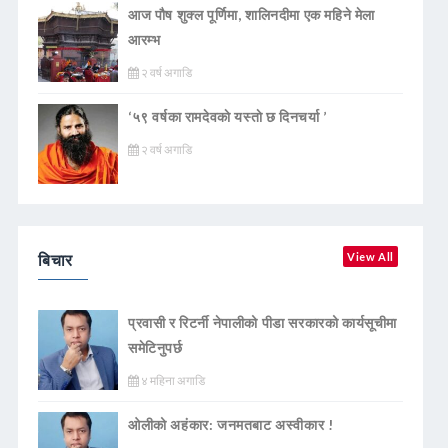
आज पौष शुक्ल पूर्णिमा, शालिनदीमा एक महिने मेला
आरम्भ
२ वर्ष अगाडि
‘५९ वर्षका रामदेवकाे यस्ताे छ दिनचर्या ’
२ वर्ष अगाडि
बिचार
View All
प्रवासी र रिटर्नी नेपालीको पीडा सरकारको कार्यसूचीमा
समेटिनुपर्छ
४ महिना अगाडि
ओलीको अहंकार: जनमतबाट अस्वीकार !