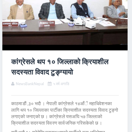
कांग्रेसले थप १० जिल्लाको क्रियाशील
सदस्यता विवाद टुङ्ग्यायो
NewsBankNepal
५ वर्ष अगाडि
काठमाडाैं ,३० भदाै । नेपाली कांग्रेसले १४आँै महाधिवेशनका
लागि थप १० जिल्लाका पार्टीका क्रियाशील सदस्यता विवाद टुङ्गो
लगाएको जनाएको छ । कांग्रेसले यसअघि ५७ जिल्लाको
क्रियाशील सदस्यता विवरण सार्वजनिक गरिसकेको छ ।