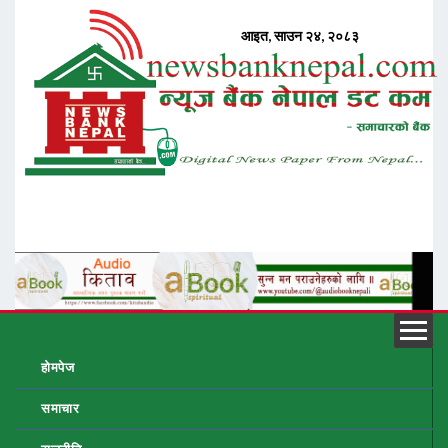
होमपेज
समाचार