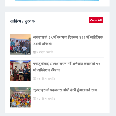
साहित्य / पुस्तक
View All
अनेसासको ३५औँ स्थापना दिवसमा १६६औँ साहित्यिक
डबली घन्कियाे
७ महिना अगाडि
पराजुलीलाई अध्यक्ष चयन गर्दै अनेसास कतारको ११
औ अधिबेशन सँम्पन्न
११ महिना अगाडि
स्रष्टाहरुको पदयात्रा डाँछी देखी फुँयालगाउँ सम्म
१२ महिना अगाडि