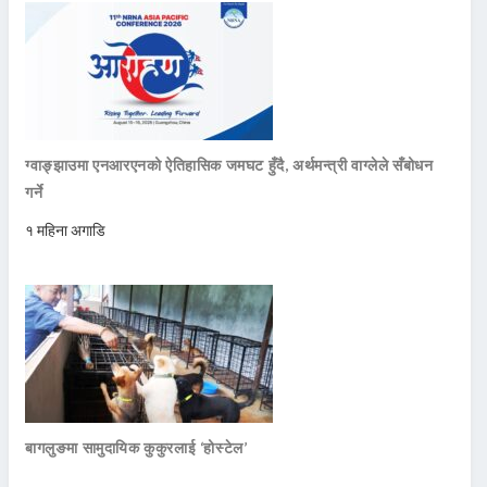
ग्वाङ्झाउमा एनआरएनको ऐतिहासिक जमघट हुँदै, अर्थमन्त्री वाग्लेले सँबोधन
गर्ने
१ महिना अगाडि
बागलुङमा सामुदायिक कुकुरलाई ‘होस्टेल’