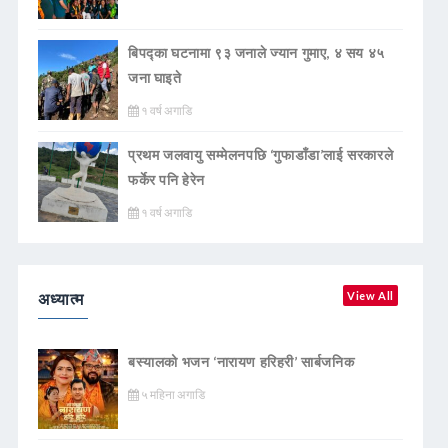
बिपद्का घटनामा ९३ जनाले ज्यान गुमाए, ४ सय ४५
जना घाइते
१ वर्ष अगाडि
प्रथम जलवायु सम्मेलनपछि ‘गुफाडाँडा’लाई सरकारले
फर्केर पनि हेरेन
१ वर्ष अगाडि
अध्यात्म
View All
बस्यालको भजन ‘नारायण हरिहरी’ सार्बजनिक
५ महिना अगाडि