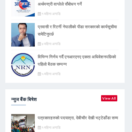
अर्थमन्त्री वाग्लेले सँबोधन गर्ने
१ महिना अगाडि
प्रवासी र रिटर्नी नेपालीको पीडा सरकारको कार्यसूचीमा
समेटिनुपर्छ
४ महिना अगाडि
विभिन्न निर्णय गर्दै एनआरएनए एकता अधिवेशनपछिको
पहिलो बैठक सम्पन्न
५ महिना अगाडि
न्युज बैंक बिषेश
View All
पत्रकारहरुको पदयात्रा, देबीचौर देखी भट्टेडाँडा सम्म
१ महिना अगाडि