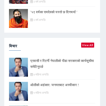
२ वर्ष अगाडि
‘५९ वर्षका रामदेवकाे यस्ताे छ दिनचर्या ’
२ वर्ष अगाडि
बिचार
View All
प्रवासी र रिटर्नी नेपालीको पीडा सरकारको कार्यसूचीमा
समेटिनुपर्छ
४ महिना अगाडि
ओलीको अहंकार: जनमतबाट अस्वीकार !
५ महिना अगाडि