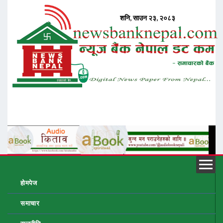
होमपेज
समाचार