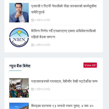
प्रवासी र रिटर्नी नेपालीको पीडा सरकारको कार्यसूचीमा
समेटिनुपर्छ
४ महिना अगाडि
विभिन्न निर्णय गर्दै एनआरएनए एकता अधिवेशनपछिको
पहिलो बैठक सम्पन्न
५ महिना अगाडि
न्युज बैंक बिषेश
View All
पत्रकारहरुको पदयात्रा, देबीचौर देखी भट्टेडाँडा सम्म
१ महिना अगाडि
बिपद्का घटनामा ९३ जनाले ज्यान गुमाए, ४ सय ४५