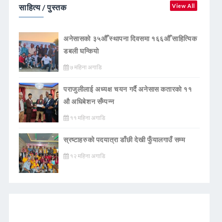
साहित्य / पुस्तक
View All
अनेसासको ३५औँ स्थापना दिवसमा १६६औँ साहित्यिक
डबली घन्कियाे
७ महिना अगाडि
पराजुलीलाई अध्यक्ष चयन गर्दै अनेसास कतारको ११
औ अधिबेशन सँम्पन्न
११ महिना अगाडि
स्रष्टाहरुको पदयात्रा डाँछी देखी फुँयालगाउँ सम्म
१२ महिना अगाडि