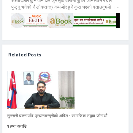
अध्यादेशले कुनै पनि दल जुनसुकै बेलामा फुटेर जानसक्ने र दल
फुट्नु भनेको नै लोकतन्त्र कमजोर हुने कुरा भएको बताउनुभयो । –
Related Posts
सुनसरी घटनापछि प्रधानमन्त्रीको अपिल : सामाजिक सद्भाव जोगाऔं
१ हप्ता अगाडि