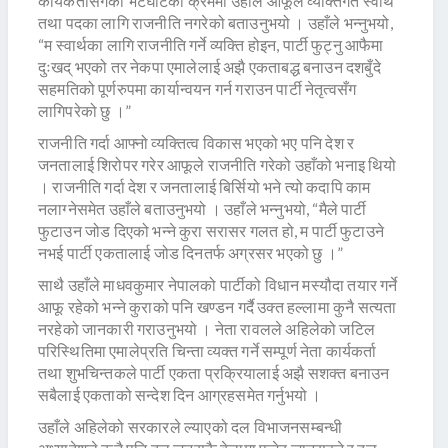
कार्यकर्तासँगको भेटघाटका क्रममा उहाँले आफूले व्यक्तिगत स्वार्थ
तथा पदका लागि राजनीति नगरेको बताउनुभयो । उहाँले भन्नुभयो,
“म स्वार्थका लागि राजनीति गर्ने व्यक्ति होइन, पार्टी फुट्नु आफैमा
दुःखद् भएको तर नेकपा एमालेलाई अझै एकताबद्ध बनाउन दशबुँदे
सहमतिको पूर्णरुपमा कार्यान्वयन गर्न गराउन पार्टी नेतृत्वसँग
लागिपरेको छु ।”
राजनीति गर्दा आफ्नो व्यक्तित्व विकास भएको भए पनि देश र
जनतालाई शिरोपर गरेर आफूले राजनीति गरेको उहाँको भनाइ थियो
। राजनीति गर्दा देश र जनतालाई बिर्सियो भने त्यो कदापि काम
नलाग्नेसमेत उहाँले बताउनुभयो । उहाँले भन्नुभयो, “मैले पार्टी
फुटाउन जोड दिएको भन्ने कुरा सरासर गलत हो, म पार्टी फुटाउने
नभई पार्टी एकतालाई जोड दिनतर्फ अग्रसर भएको छु ।”
साथै उहाँले माधवकुमार नेपालको पार्टीको विधान मस्यौदा तयार गर्ने
आफू रहेको भन्ने कुराको पनि खण्डन गर्दै उक्त हल्लामा कुनै सत्यता
नरहेको जानकारी गराउनुभयो । नेता रावलले अहिलेको जटिल
परिस्थितिमा एमालेप्रति चिन्ता व्यक्त गर्ने सम्पूर्ण नेता कार्यकर्ता
तथा शुभचिन्तकले पार्टी एकता प्रक्रियालाई अझै सशक्त बनाउन
सबैलाई एकताको सन्देश दिन आग्रहसमेत गर्नुभयो ।
उहाँले अहिलेको सरकारले ल्याएको दल विभाजनसम्बन्धी