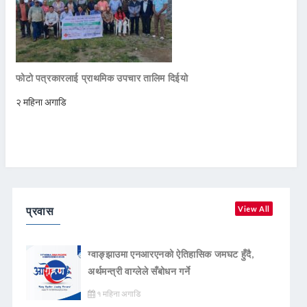
फोटो पत्रकारलाई प्राथमिक उपचार तालिम दिईयो
२ महिना अगाडि
प्रवास
View All
ग्वाङ्झाउमा एनआरएनको ऐतिहासिक जमघट हुँदै,
अर्थमन्त्री वाग्लेले सँबोधन गर्ने
१ महिना अगाडि