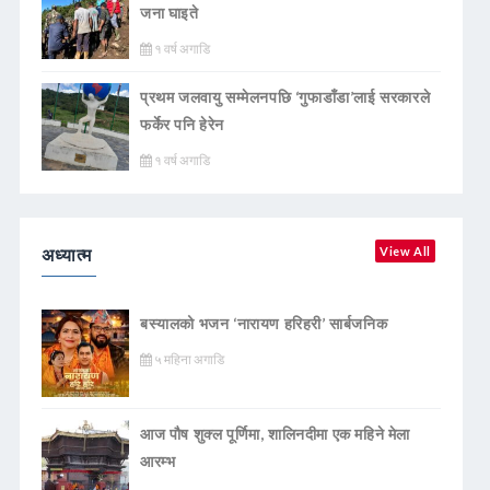
जना घाइते
१ वर्ष अगाडि
प्रथम जलवायु सम्मेलनपछि ‘गुफाडाँडा’लाई सरकारले
फर्केर पनि हेरेन
१ वर्ष अगाडि
अध्यात्म
View All
बस्यालको भजन ‘नारायण हरिहरी’ सार्बजनिक
५ महिना अगाडि
आज पौष शुक्ल पूर्णिमा, शालिनदीमा एक महिने मेला
आरम्भ