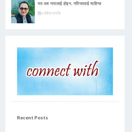
मत अब नारालाई होइन, नतिजालाई चाहिन्छ
७ महिना अगाडि
Recent Posts