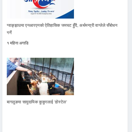
ग्वाङ्झाउमा एनआरएनको ऐतिहासिक जमघट हुँदै, अर्थमन्त्री वाग्लेले सँबोधन
गर्ने
१ महिना अगाडि
बागलुङमा सामुदायिक कुकुरलाई ‘होस्टेल’