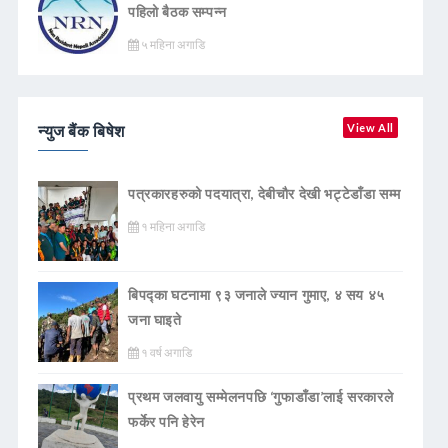
पहिलो बैठक सम्पन्न
५ महिना अगाडि
न्युज बैंक बिषेश
View All
पत्रकारहरुको पदयात्रा, देबीचौर देखी भट्टेडाँडा सम्म
१ महिना अगाडि
बिपद्का घटनामा ९३ जनाले ज्यान गुमाए, ४ सय ४५
जना घाइते
१ वर्ष अगाडि
प्रथम जलवायु सम्मेलनपछि ‘गुफाडाँडा’लाई सरकारले
फर्केर पनि हेरेन