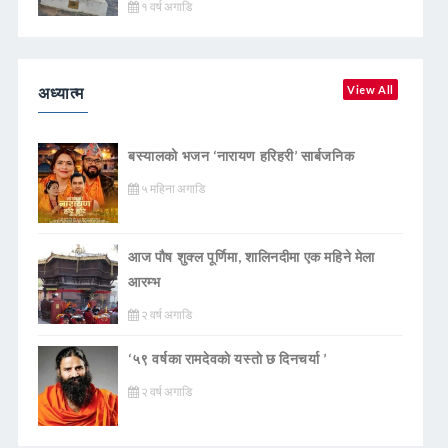
१ वर्ष अगाडि
अध्यात्म
View All
बस्यालको भजन ‘नारायण हरिहरी’ सार्बजनिक
५ महिना अगाडि
आज पौष शुक्ल पूर्णिमा, शालिनदीमा एक महिने मेला
आरम्भ
२ वर्ष अगाडि
‘५९ वर्षका रामदेवकाे यस्ताे छ दिनचर्या ’
२ वर्ष अगाडि