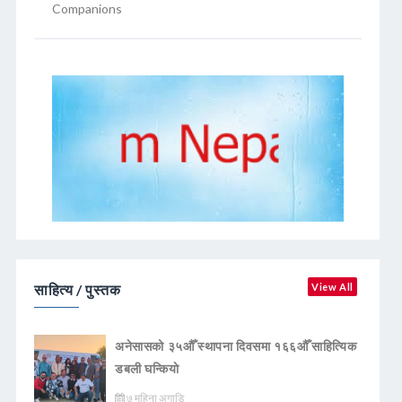
Companions
साहित्य / पुस्तक
View All
अनेसासको ३५औँ स्थापना दिवसमा १६६औँ साहित्यिक
डबली घन्कियाे
७ महिना अगाडि