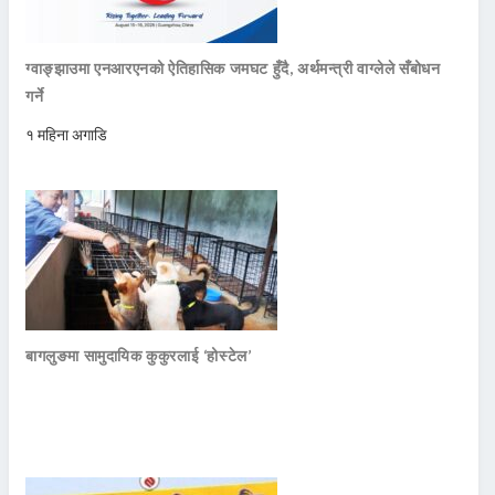
ग्वाङ्झाउमा एनआरएनको ऐतिहासिक जमघट हुँदै, अर्थमन्त्री वाग्लेले सँबोधन
गर्ने
१ महिना अगाडि
बागलुङमा सामुदायिक कुकुरलाई ‘होस्टेल’