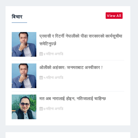
बिचार
View All
प्रवासी र रिटर्नी नेपालीको पीडा सरकारको कार्यसूचीमा
समेटिनुपर्छ
४ महिना अगाडि
ओलीको अहंकार: जनमतबाट अस्वीकार !
५ महिना अगाडि
मत अब नारालाई होइन, नतिजालाई चाहिन्छ
७ महिना अगाडि