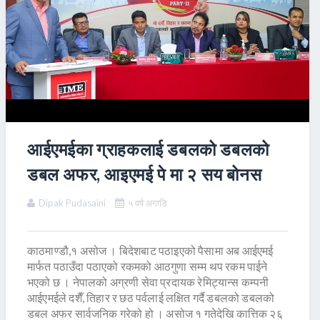
आईएमईका ग्राहकलाई डबलको डबलको
डबल अफर, आइएमई पे मा २ सय बोनस
Dipak Pudasaini
५ वर्ष अगाडि
काठमाण्डौ,१ असोज । बिदेशबाट पठाइएको पैसामा अब आईएमई
मार्फत पठाउँदा पठाएको रकमको आठगुणा सम्म थप रकम पाईने
भएको छ । नेपालको अग्रणी सेवा प्रदायक रेमिट्यान्स कम्पनी
आईएमईले दशैँ, तिहार र छठ पर्वलाई लक्षित गर्दै डबलको डबलको
डबल अफर सार्वजनिक गरेको हो । असोज १ गतेदेखि कात्तिक २६