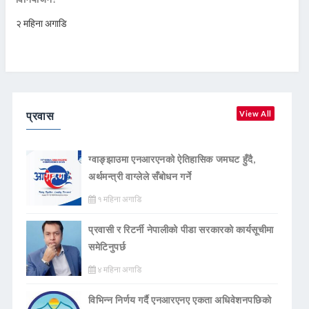
२ महिना अगाडि
प्रवास
View All
ग्वाङ्झाउमा एनआरएनको ऐतिहासिक जमघट हुँदै,
अर्थमन्त्री वाग्लेले सँबोधन गर्ने
१ महिना अगाडि
प्रवासी र रिटर्नी नेपालीको पीडा सरकारको कार्यसूचीमा
समेटिनुपर्छ
४ महिना अगाडि
विभिन्न निर्णय गर्दै एनआरएनए एकता अधिवेशनपछिको