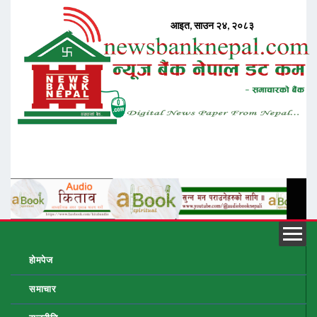
होमपेज
समाचार