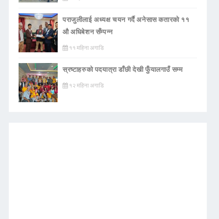
पराजुलीलाई अध्यक्ष चयन गर्दै अनेसास कतारको ११
औ अधिबेशन सँम्पन्न
११ महिना अगाडि
स्रष्टाहरुको पदयात्रा डाँछी देखी फुँयालगाउँ सम्म
१२ महिना अगाडि