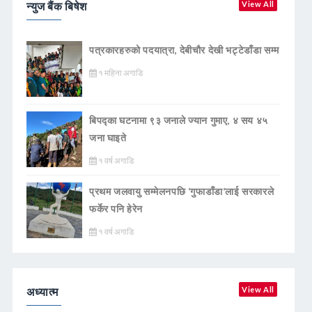
न्युज बैंक बिषेश
View All
पत्रकारहरुको पदयात्रा, देबीचौर देखी भट्टेडाँडा सम्म
१ महिना अगाडि
बिपद्का घटनामा ९३ जनाले ज्यान गुमाए, ४ सय ४५
जना घाइते
१ वर्ष अगाडि
प्रथम जलवायु सम्मेलनपछि ‘गुफाडाँडा’लाई सरकारले
फर्केर पनि हेरेन
१ वर्ष अगाडि
अध्यात्म
View All