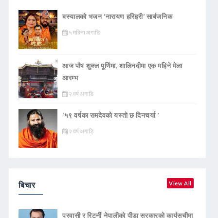
बस्यालको भजन ‘नारायण हरिहरी’ सार्बजनिक
५ महिना अगाडि
आज पौष शुक्ल पूर्णिमा, शालिनदीमा एक महिने मेला
आरम्भ
२ वर्ष अगाडि
‘५९ वर्षका रामदेवकाे यस्ताे छ दिनचर्या ’
२ वर्ष अगाडि
बिचार
View All
प्रवासी र रिटर्नी नेपालीको पीडा सरकारको कार्यसूचीमा