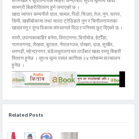
लगनखेल र सूर्यविनायक बिक्री केन्द्रबाट सुपथ मूल्यमा खाद्य
सामग्री बिक्रीवितरण हुने जनाएको छ ।
खाद्य व्यापार कम्पनीले दाल, चामल, पिठो, चिउरा, तेल, नुन, फापर,
सिमी, खसीबोकामा तथा साल्ट ट्रेडिङले नुन र चिनीलगायतका
खाद्यवस्तु र दुग्ध विकास संस्थानले घिउ र पनिरमा छुट दिएको छ ।
यस्तै, उपत्यकाबाहिर बनेपा, विराटनगर, बिर्तामोड, हेटौँडा,
नारायणगढ, भैरहवा, बुटवल, नेपालगञ्ज, पोखरा, दाङ, सुर्खेत,
धनगढी, महेन्द्रनगर, डडेलधुरालगायत ठाउँबाट खाद्य वस्तु बिक्री
वितरण हुनेछ । सुपथ मूल्य पसल कात्तिक २४ गतेसम्म सञ्चालन
हुनेछ ।
Related Posts