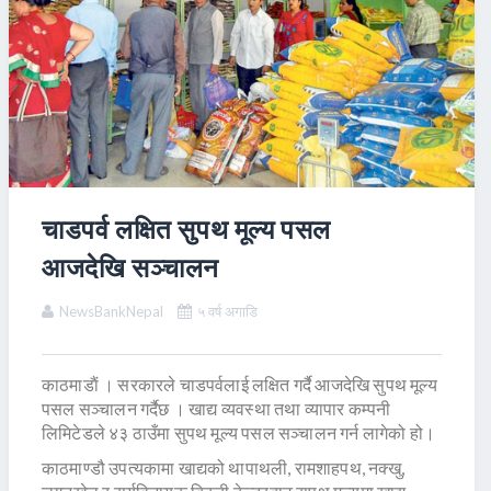
चाडपर्व लक्षित सुपथ मूल्य पसल
आजदेखि सञ्चालन
NewsBankNepal
५ वर्ष अगाडि
काठमाडाैं । सरकारले चाडपर्वलाई लक्षित गर्दै आजदेखि सुपथ मूल्य
पसल सञ्चालन गर्दैछ । खाद्य व्यवस्था तथा व्यापार कम्पनी
लिमिटेडले ४३ ठाउँमा सुपथ मूल्य पसल सञ्चालन गर्न लागेको हो।
काठमाण्डौ उपत्यकामा खाद्यको थापाथली, रामशाहपथ, नक्खु,