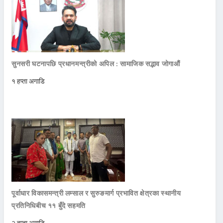
सुनसरी घटनापछि प्रधानमन्त्रीको अपिल : सामाजिक सद्भाव जोगाऔं
१ हप्ता अगाडि
पूर्वाधार विकासमन्त्री लम्साल र सुरुङमार्ग प्रभावित क्षेत्रका स्थानीय
प्रतिनिधिबीच ११ बुँदे सहमति
२ हप्ता अगाडि