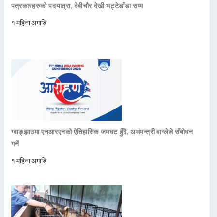
पत्रकारहरुको पदयात्रा, देबीचौर देखी भट्टेडाँडा सम्म
१ महिना अगाडि
ग्वाङ्झाउमा एनआरएनको ऐतिहासिक जमघट हुँदै, अर्थमन्त्री वाग्लेले सँबोधन
गर्ने
१ महिना अगाडि