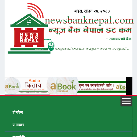
होमपेज
समाचार