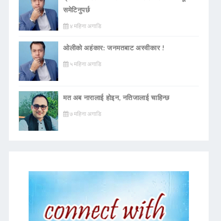
समेटिनुपर्छ
४ महिना अगाडि
ओलीको अहंकार: जनमतबाट अस्वीकार !
५ महिना अगाडि
मत अब नारालाई होइन, नतिजालाई चाहिन्छ
७ महिना अगाडि