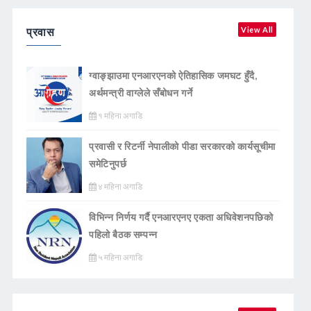
प्रवास
View All
ग्वाङ्झाउमा एनआरएनको ऐतिहासिक जमघट हुँदै,
अर्थमन्त्री वाग्लेले सँबोधन गर्ने
१ महिना अगाडि
प्रवासी र रिटर्नी नेपालीको पीडा सरकारको कार्यसूचीमा
समेटिनुपर्छ
४ महिना अगाडि
विभिन्न निर्णय गर्दै एनआरएनए एकता अधिवेशनपछिको
पहिलो बैठक सम्पन्न
५ महिना अगाडि