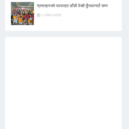
स्रष्टाहरुको पदयात्रा डाँछी देखी फुँयालगाउँ सम्म
१२ महिना अगाडि