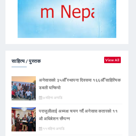
साहित्य / पुस्तक
View All
अनेसासको ३५औँ स्थापना दिवसमा १६६औँ साहित्यिक
डबली घन्कियाे
७ महिना अगाडि
पराजुलीलाई अध्यक्ष चयन गर्दै अनेसास कतारको ११
औ अधिबेशन सँम्पन्न
११ महिना अगाडि