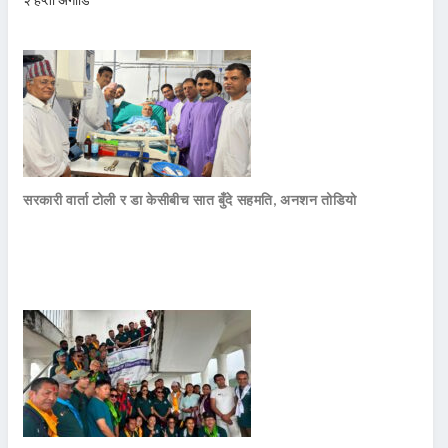
सरकारी वार्ता टोली र डा केसीबीच सात बुँदे सहमति, अनशन तोडियो