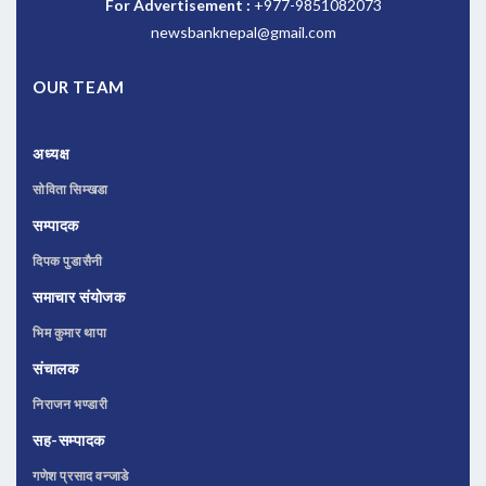
For Advertisement :
+977-9851082073
newsbanknepal@gmail.com
OUR TEAM
अध्यक्ष
सोविता सिम्खडा
सम्पादक
दिपक पुडासैनी
समाचार संयोजक
भिम कुमार थापा
संचालक
निराजन भण्डारी
सह-सम्पादक
गणेश प्रसाद वन्जाडे