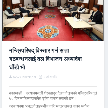
मन्त्रिपरिषद् विस्तार गर्न सत्ता
गठबन्धनलाई दल विभाजन अध्यादेश
घाँडाे भाे
NewsBankNepal
५ वर्ष अगाडि
काठमाडाैं । प्रधानमन्त्री शेरबहादुर देउवा नेतृत्वको मन्त्रिपरिषद्ले
७० दिन नाघिसक्दासमेत पूर्णता पाउन सकेको छैन ।
गठबन्धनमा आवद्ध नेताहरुबीच कति मन्त्रालयले पाउने भन्नेमा