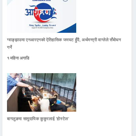
ग्वाङ्झाउमा एनआरएनको ऐतिहासिक जमघट हुँदै, अर्थमन्त्री वाग्लेले सँबोधन
गर्ने
१ महिना अगाडि
बागलुङमा सामुदायिक कुकुरलाई ‘होस्टेल’