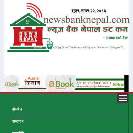
होमपेज
समाचार