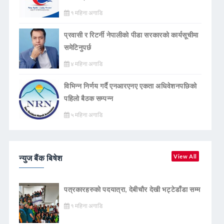
१ महिना अगाडि
प्रवासी र रिटर्नी नेपालीको पीडा सरकारको कार्यसूचीमा
समेटिनुपर्छ
४ महिना अगाडि
विभिन्न निर्णय गर्दै एनआरएनए एकता अधिवेशनपछिको
पहिलो बैठक सम्पन्न
५ महिना अगाडि
न्युज बैंक बिषेश
View All
पत्रकारहरुको पदयात्रा, देबीचौर देखी भट्टेडाँडा सम्म
१ महिना अगाडि