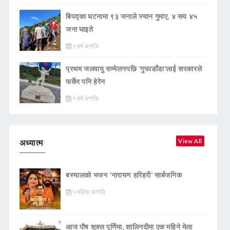
बिपद्का घटनामा ९३ जनाले ज्यान गुमाए, ४ सय ४५
जना घाइते
१ वर्ष अगाडि
प्रथम जलवायु सम्मेलनपछि ‘गुफाडाँडा’लाई सरकारले
फर्केर पनि हेरेन
१ वर्ष अगाडि
अध्यात्म
View All
बस्यालको भजन ‘नारायण हरिहरी’ सार्बजनिक
५ महिना अगाडि
आज पौष शुक्ल पूर्णिमा, शालिनदीमा एक महिने मेला