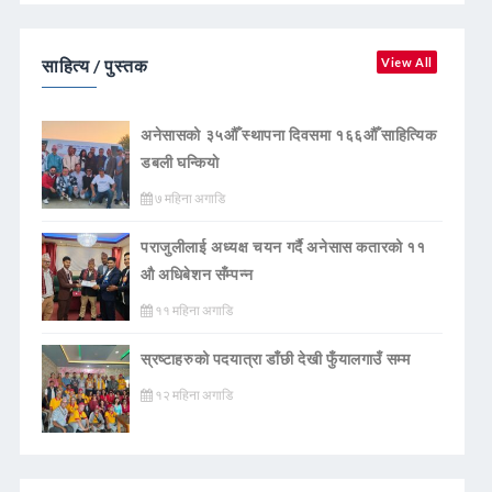
साहित्य / पुस्तक
View All
अनेसासको ३५औँ स्थापना दिवसमा १६६औँ साहित्यिक
डबली घन्कियाे
७ महिना अगाडि
पराजुलीलाई अध्यक्ष चयन गर्दै अनेसास कतारको ११
औ अधिबेशन सँम्पन्न
११ महिना अगाडि
स्रष्टाहरुको पदयात्रा डाँछी देखी फुँयालगाउँ सम्म
१२ महिना अगाडि