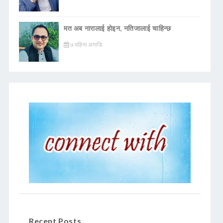
मत अब नारालाई होइन, नतिजालाई चाहिन्छ
७ महिना अगाडि
Recent Posts