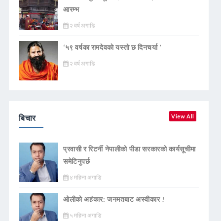
आरम्भ
२ वर्ष अगाडि
‘५९ वर्षका रामदेवकाे यस्ताे छ दिनचर्या ’
२ वर्ष अगाडि
बिचार
View All
प्रवासी र रिटर्नी नेपालीको पीडा सरकारको कार्यसूचीमा
समेटिनुपर्छ
४ महिना अगाडि
ओलीको अहंकार: जनमतबाट अस्वीकार !
५ महिना अगाडि