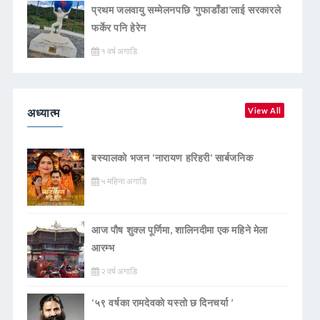
प्रथम जलवायु सम्मेलनपछि ‘गुफाडाँडा’लाई सरकारले
फर्केर पनि हेरेन
१ वर्ष अगाडि
अध्यात्म
View All
बस्यालको भजन ‘नारायण हरिहरी’ सार्बजनिक
५ महिना अगाडि
आज पौष शुक्ल पूर्णिमा, शालिनदीमा एक महिने मेला
आरम्भ
२ वर्ष अगाडि
‘५९ वर्षका रामदेवकाे यस्ताे छ दिनचर्या ’