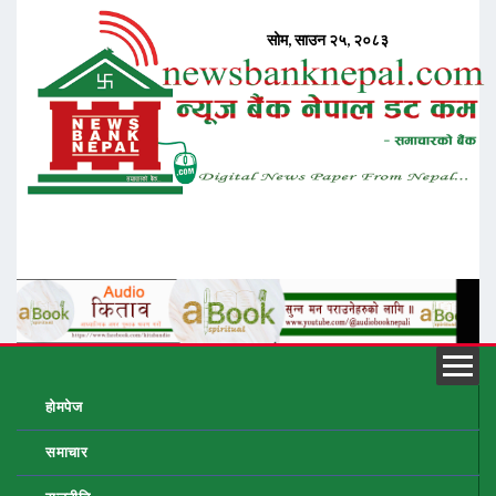
होमपेज
समाचार