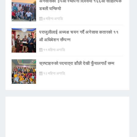
अनेसासको ३५औँ स्थापना दिवसमा १६६औँ साहित्यिक
डबली घन्कियाे
७ महिना अगाडि
पराजुलीलाई अध्यक्ष चयन गर्दै अनेसास कतारको ११
औ अधिबेशन सँम्पन्न
११ महिना अगाडि
स्रष्टाहरुको पदयात्रा डाँछी देखी फुँयालगाउँ सम्म
१२ महिना अगाडि