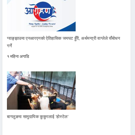
ग्वाङ्झाउमा एनआरएनको ऐतिहासिक जमघट हुँदै, अर्थमन्त्री वाग्लेले सँबोधन
गर्ने
१ महिना अगाडि
बागलुङमा सामुदायिक कुकुरलाई ‘होस्टेल’