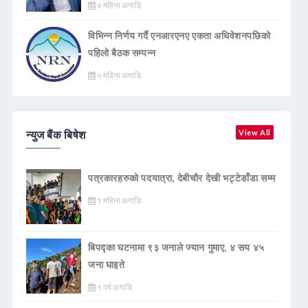
४ महिना अगाडि
विभिन्न निर्णय गर्दै एनआरएनए एकता अधिवेशनपछिको
पहिलो बैठक सम्पन्न
५ महिना अगाडि
न्युज बैंक बिषेश
View All
पत्रकारहरुको पदयात्रा, देबीचौर देखी भट्टेडाँडा सम्म
१ महिना अगाडि
बिपद्का घटनामा ९३ जनाले ज्यान गुमाए, ४ सय ४५
जना घाइते
१ वर्ष अगाडि