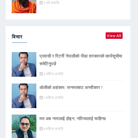
२ वर्ष अगाडि
बिचार
View All
प्रवासी र रिटर्नी नेपालीको पीडा सरकारको कार्यसूचीमा
समेटिनुपर्छ
४ महिना अगाडि
ओलीको अहंकार: जनमतबाट अस्वीकार !
५ महिना अगाडि
मत अब नारालाई होइन, नतिजालाई चाहिन्छ
७ महिना अगाडि