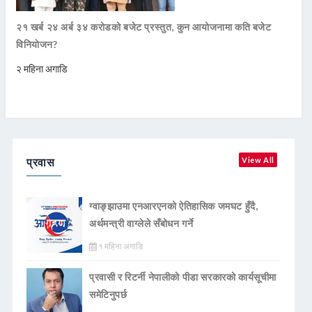
२१ खर्ब २४ अर्ब ३४ करोडको बजेट प्रस्तुत, कुन आयोजनामा कति बजेट
विनियोजन?
२ महिना अगाडि
प्रवास
View All
ग्वाङ्झाउमा एनआरएनको ऐतिहासिक जमघट हुँदै,
अर्थमन्त्री वाग्लेले सँबोधन गर्ने
१ महिना अगाडि
प्रवासी र रिटर्नी नेपालीको पीडा सरकारको कार्यसूचीमा
समेटिनुपर्छ