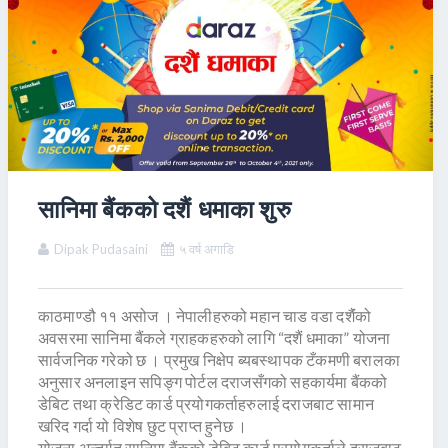
सानिमा बैंकको दशैं धमाका शुरु
Dipak Pudasaini
५ वर्ष अगाडि
काठमाण्डौ ११ असोज । नेपालीहरुको महान चाड वडा दशैंंको
अवसरमा सानिमा बैंकले ग्राहकहरुको लागि “दशैं धमाका” योजना
सार्वजनिक गरेको छ । प्रमुख निक्षेप ब्यबस्थापक टँकमणी बरालका
अनुसार अनलाइन सपिङ्ग पोर्टल दराजसँगको सहकार्यमा बैंकको
डेबिट तथा क्रेडिट कार्ड प्रयोगकर्ताहरुलाई दराजबाट सामान
खरिद गर्दा यो विशेष छुट प्राप्त हुनेछ ।
योजना अन्तर्गत सानिमा बैंकको डेबिट कार्ड प्रयोगकर्ताले दराजबाट