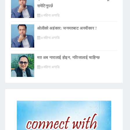
समेटिनुपर्छ
४ महिना अगाडि
ओलीको अहंकार: जनमतबाट अस्वीकार !
४ महिना अगाडि
मत अब नारालाई होइन, नतिजालाई चाहिन्छ
७ महिना अगाडि