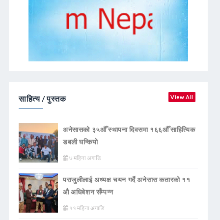
साहित्य / पुस्तक
View All
अनेसासको ३५औँ स्थापना दिवसमा १६६औँ साहित्यिक
डबली घन्कियाे
७ महिना अगाडि
पराजुलीलाई अध्यक्ष चयन गर्दै अनेसास कतारको ११
औ अधिबेशन सँम्पन्न
११ महिना अगाडि