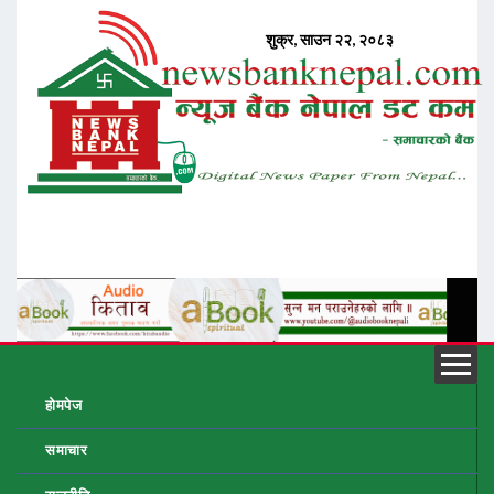
होमपेज
समाचार