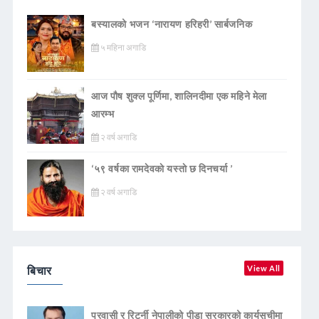
बस्यालको भजन ‘नारायण हरिहरी’ सार्बजनिक
५ महिना अगाडि
आज पौष शुक्ल पूर्णिमा, शालिनदीमा एक महिने मेला
आरम्भ
२ वर्ष अगाडि
‘५९ वर्षका रामदेवकाे यस्ताे छ दिनचर्या ’
२ वर्ष अगाडि
बिचार
View All
प्रवासी र रिटर्नी नेपालीको पीडा सरकारको कार्यसूचीमा