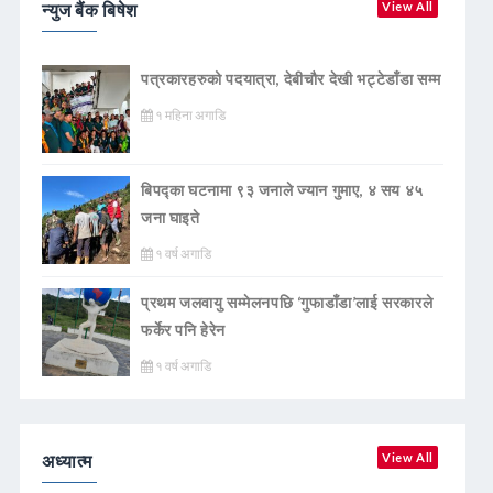
न्युज बैंक बिषेश
View All
पत्रकारहरुको पदयात्रा, देबीचौर देखी भट्टेडाँडा सम्म
१ महिना अगाडि
बिपद्का घटनामा ९३ जनाले ज्यान गुमाए, ४ सय ४५
जना घाइते
१ वर्ष अगाडि
प्रथम जलवायु सम्मेलनपछि ‘गुफाडाँडा’लाई सरकारले
फर्केर पनि हेरेन
१ वर्ष अगाडि
अध्यात्म
View All