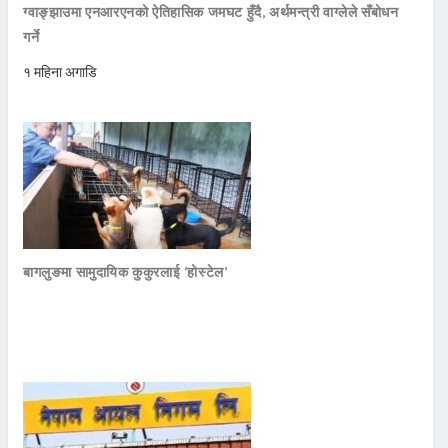
ग्वाङ्झाउमा एनआरएनको ऐतिहासिक जमघट हुँदै, अर्थमन्त्री वाग्लेले सँबोधन
गर्ने
१ महिना अगाडि
बागलुङमा सामुदायिक कुकुरलाई ‘होस्टेल’