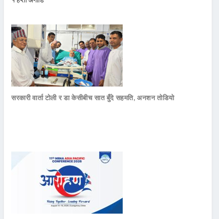
सरकारी वार्ता टोली र डा केसीबीच सात बुँदे सहमति, अनशन तोडियो