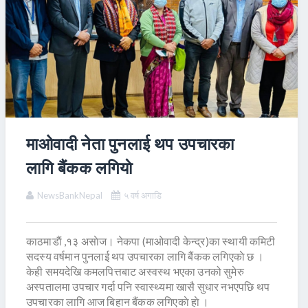
माओवादी नेता पुनलाई थप उपचारका
लागि बैंकक लगियाे
NewsBankNepal
५ वर्ष अगाडि
काठमाडाैं ,१३ असाेज। नेकपा (माओवादी केन्द्र)का स्थायी कमिटी
सदस्य वर्षमान पुनलाई थप उपचारका लागि बैंकक लगिएकाे छ ।
केही समयदेखि कमलपित्तबाट अस्वस्थ भएका उनको सुमेरु
अस्पतालमा उपचार गर्दा पनि स्वास्थ्यमा खासै सुधार नभएपछि थप
उपचारका लागि आज बिहान बैंकक लगिएकाे हाे ।