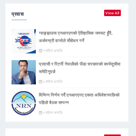
प्रवास
View All
ग्वाङ्झाउमा एनआरएनको ऐतिहासिक जमघट हुँदै,
अर्थमन्त्री वाग्लेले सँबोधन गर्ने
१ महिना अगाडि
प्रवासी र रिटर्नी नेपालीको पीडा सरकारको कार्यसूचीमा
समेटिनुपर्छ
४ महिना अगाडि
विभिन्न निर्णय गर्दै एनआरएनए एकता अधिवेशनपछिको
पहिलो बैठक सम्पन्न
५ महिना अगाडि