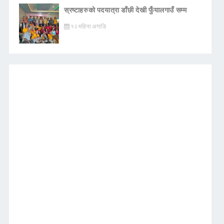
स्रष्टाहरुको पदयात्रा डाँछी देखी फुँयालगाउँ सम्म
१२ महिना अगाडि