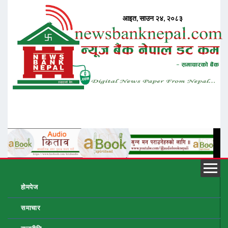
होमपेज
समाचार