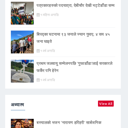
पत्रकारहरुको पदयात्रा, देबीचौर देखी भट्टेडाँडा सम्म
१ महिना अगाडि
बिपद्का घटनामा ९३ जनाले ज्यान गुमाए, ४ सय ४५
जना घाइते
१ वर्ष अगाडि
प्रथम जलवायु सम्मेलनपछि ‘गुफाडाँडा’लाई सरकारले
फर्केर पनि हेरेन
१ वर्ष अगाडि
अध्यात्म
View All
बस्यालको भजन ‘नारायण हरिहरी’ सार्बजनिक