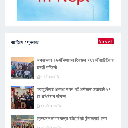
साहित्य / पुस्तक
View All
अनेसासको ३५औँ स्थापना दिवसमा १६६औँ साहित्यिक
डबली घन्कियाे
७ महिना अगाडि
पराजुलीलाई अध्यक्ष चयन गर्दै अनेसास कतारको ११
औ अधिबेशन सँम्पन्न
११ महिना अगाडि
स्रष्टाहरुको पदयात्रा डाँछी देखी फुँयालगाउँ सम्म
१२ महिना अगाडि