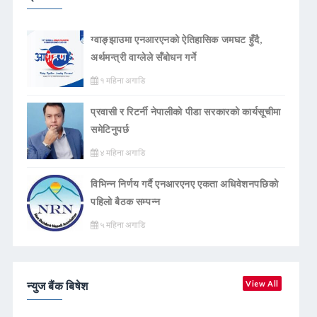
ग्वाङ्झाउमा एनआरएनको ऐतिहासिक जमघट हुँदै,
अर्थमन्त्री वाग्लेले सँबोधन गर्ने
१ महिना अगाडि
प्रवासी र रिटर्नी नेपालीको पीडा सरकारको कार्यसूचीमा
समेटिनुपर्छ
४ महिना अगाडि
विभिन्न निर्णय गर्दै एनआरएनए एकता अधिवेशनपछिको
पहिलो बैठक सम्पन्न
५ महिना अगाडि
न्युज बैंक बिषेश
View All