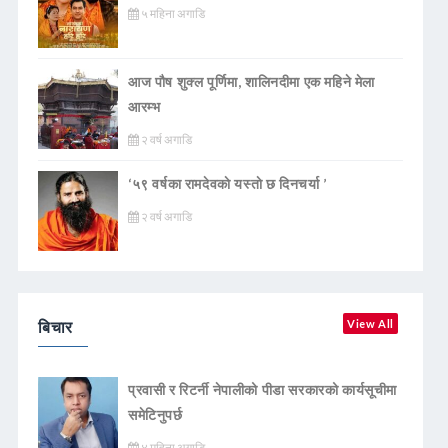
५ महिना अगाडि
आज पौष शुक्ल पूर्णिमा, शालिनदीमा एक महिने मेला
आरम्भ
२ वर्ष अगाडि
‘५९ वर्षका रामदेवकाे यस्ताे छ दिनचर्या ’
२ वर्ष अगाडि
बिचार
View All
प्रवासी र रिटर्नी नेपालीको पीडा सरकारको कार्यसूचीमा
समेटिनुपर्छ
४ महिना अगाडि