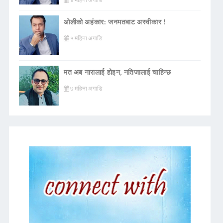
ओलीको अहंकार: जनमतबाट अस्वीकार !
५ महिना अगाडि
मत अब नारालाई होइन, नतिजालाई चाहिन्छ
७ महिना अगाडि