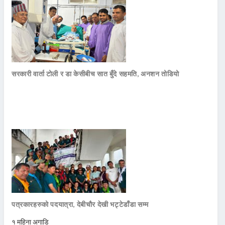
सरकारी वार्ता टोली र डा केसीबीच सात बुँदे सहमति, अनशन तोडियो
पत्रकारहरुको पदयात्रा, देबीचौर देखी भट्टेडाँडा सम्म
१ महिना अगाडि