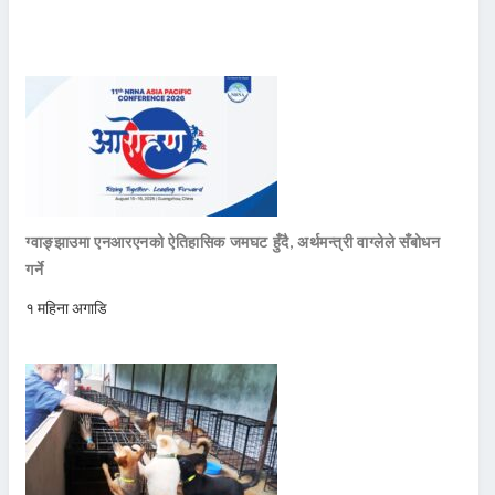
ग्वाङ्झाउमा एनआरएनको ऐतिहासिक जमघट हुँदै, अर्थमन्त्री वाग्लेले सँबोधन
गर्ने
१ महिना अगाडि