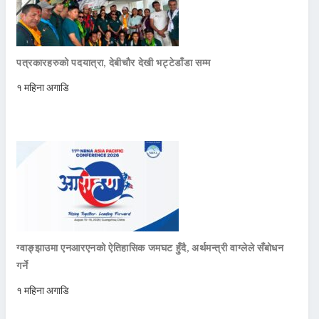
पत्रकारहरुको पदयात्रा, देबीचौर देखी भट्टेडाँडा सम्म
१ महिना अगाडि
ग्वाङ्झाउमा एनआरएनको ऐतिहासिक जमघट हुँदै, अर्थमन्त्री वाग्लेले सँबोधन
गर्ने
१ महिना अगाडि