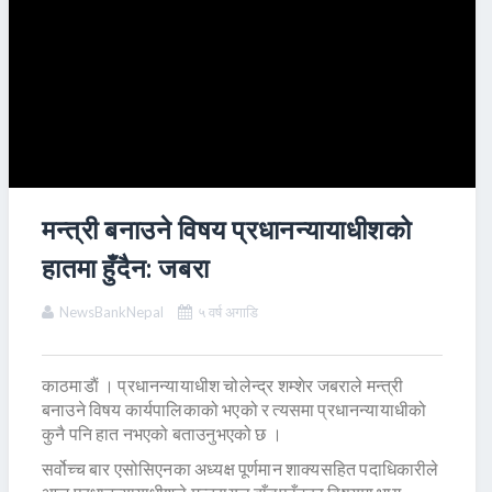
मन्त्री बनाउने विषय प्रधानन्यायाधीशको
हातमा हुँदैन: जबरा
NewsBankNepal
५ वर्ष अगाडि
काठमाडाैं । प्रधानन्यायाधीश चोलेन्द्र शम्शेर जबराले मन्त्री
बनाउने विषय कार्यपालिकाको भएको र त्यसमा प्रधानन्यायाधीको
कुनै पनि हात नभएको बताउनुभएको छ ।
सर्वोच्च बार एसोसिएनका अध्यक्ष पूर्णमान शाक्यसहित पदाधिकारीले