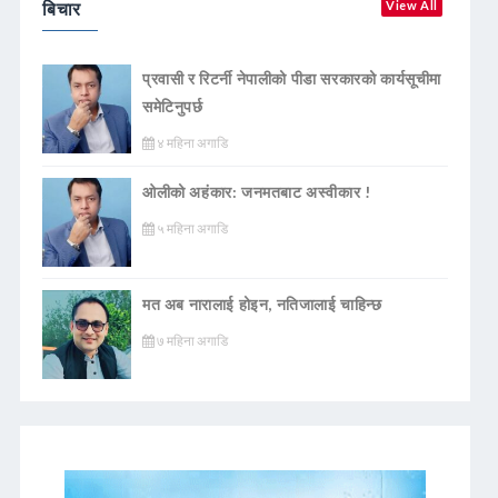
बिचार
View All
प्रवासी र रिटर्नी नेपालीको पीडा सरकारको कार्यसूचीमा
समेटिनुपर्छ
४ महिना अगाडि
ओलीको अहंकार: जनमतबाट अस्वीकार !
५ महिना अगाडि
मत अब नारालाई होइन, नतिजालाई चाहिन्छ
७ महिना अगाडि