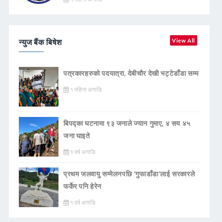
न्युज बैंक बिषेश
View All
पत्रकारहरुको पदयात्रा, देबीचौर देखी भट्टेडाँडा सम्म
१ महिना अगाडि
बिपद्का घटनामा ९३ जनाले ज्यान गुमाए, ४ सय ४५
जना घाइते
१ वर्ष अगाडि
प्रथम जलवायु सम्मेलनपछि ‘गुफाडाँडा’लाई सरकारले
फर्केर पनि हेरेन
१ वर्ष अगाडि