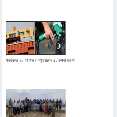
पेट्रोलमा २०, डिजेल र मट्टितेलमा ३० रुपैयाँ घटयो