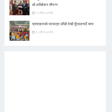
औ अधिबेशन सँम्पन्न
११ महिना अगाडि
स्रष्टाहरुको पदयात्रा डाँछी देखी फुँयालगाउँ सम्म
१२ महिना अगाडि