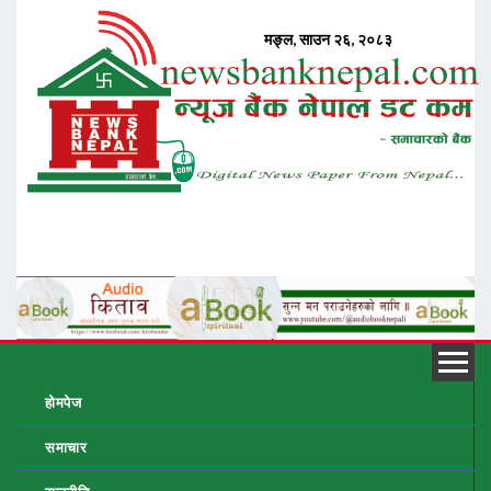
होमपेज
समाचार