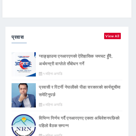
प्रवास
View All
ग्वाङ्झाउमा एनआरएनको ऐतिहासिक जमघट हुँदै,
अर्थमन्त्री वाग्लेले सँबोधन गर्ने
१ महिना अगाडि
प्रवासी र रिटर्नी नेपालीको पीडा सरकारको कार्यसूचीमा
समेटिनुपर्छ
४ महिना अगाडि
विभिन्न निर्णय गर्दै एनआरएनए एकता अधिवेशनपछिको
पहिलो बैठक सम्पन्न
५ महिना अगाडि