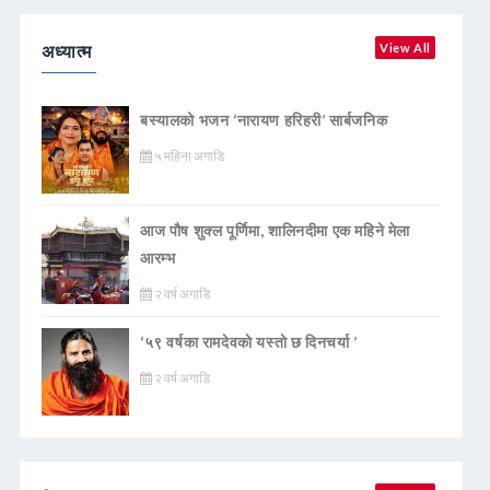
अध्यात्म
View All
बस्यालको भजन ‘नारायण हरिहरी’ सार्बजनिक
५ महिना अगाडि
आज पौष शुक्ल पूर्णिमा, शालिनदीमा एक महिने मेला
आरम्भ
२ वर्ष अगाडि
‘५९ वर्षका रामदेवकाे यस्ताे छ दिनचर्या ’
२ वर्ष अगाडि