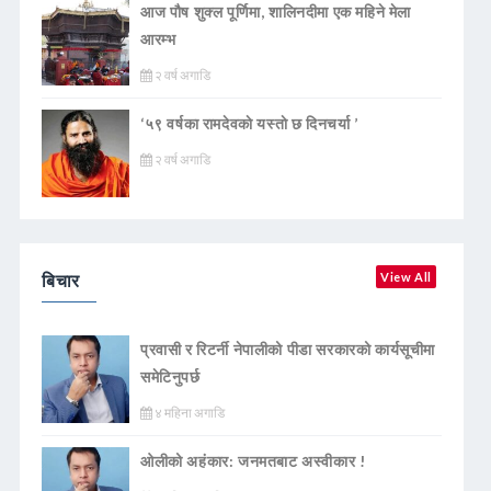
आज पौष शुक्ल पूर्णिमा, शालिनदीमा एक महिने मेला
आरम्भ
२ वर्ष अगाडि
‘५९ वर्षका रामदेवकाे यस्ताे छ दिनचर्या ’
२ वर्ष अगाडि
बिचार
View All
प्रवासी र रिटर्नी नेपालीको पीडा सरकारको कार्यसूचीमा
समेटिनुपर्छ
४ महिना अगाडि
ओलीको अहंकार: जनमतबाट अस्वीकार !