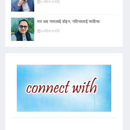
५ महिना अगाडि
मत अब नारालाई होइन, नतिजालाई चाहिन्छ
७ महिना अगाडि