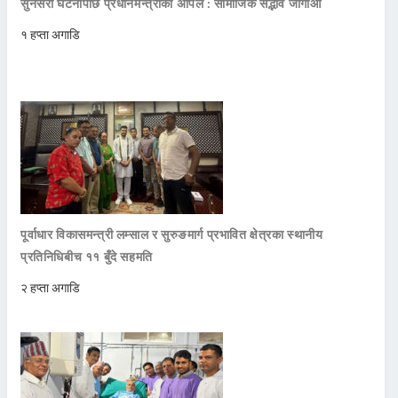
सुनसरी घटनापछि प्रधानमन्त्रीको अपिल : सामाजिक सद्भाव जोगाऔं
१ हप्ता अगाडि
पूर्वाधार विकासमन्त्री लम्साल र सुरुङमार्ग प्रभावित क्षेत्रका स्थानीय
प्रतिनिधिबीच ११ बुँदे सहमति
२ हप्ता अगाडि