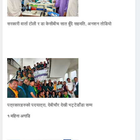
सरकारी वार्ता टोली र डा केसीबीच सात बुँदे सहमति, अनशन तोडियो
पत्रकारहरुको पदयात्रा, देबीचौर देखी भट्टेडाँडा सम्म
१ महिना अगाडि