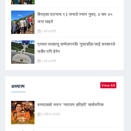
बिपद्का घटनामा ९३ जनाले ज्यान गुमाए, ४ सय ४५
जना घाइते
१ वर्ष अगाडि
प्रथम जलवायु सम्मेलनपछि ‘गुफाडाँडा’लाई सरकारले
फर्केर पनि हेरेन
१ वर्ष अगाडि
अध्यात्म
View All
बस्यालको भजन ‘नारायण हरिहरी’ सार्बजनिक
५ महिना अगाडि