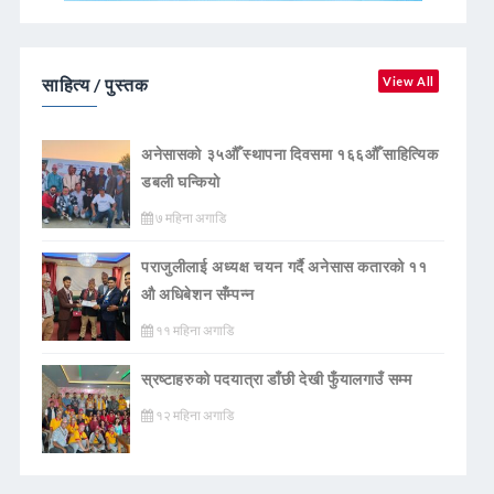
साहित्य / पुस्तक
View All
अनेसासको ३५औँ स्थापना दिवसमा १६६औँ साहित्यिक
डबली घन्कियाे
७ महिना अगाडि
पराजुलीलाई अध्यक्ष चयन गर्दै अनेसास कतारको ११
औ अधिबेशन सँम्पन्न
११ महिना अगाडि
स्रष्टाहरुको पदयात्रा डाँछी देखी फुँयालगाउँ सम्म
१२ महिना अगाडि