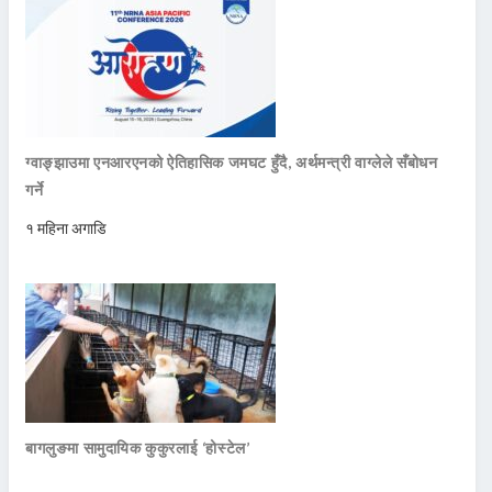
ग्वाङ्झाउमा एनआरएनको ऐतिहासिक जमघट हुँदै, अर्थमन्त्री वाग्लेले सँबोधन
गर्ने
१ महिना अगाडि
बागलुङमा सामुदायिक कुकुरलाई ‘होस्टेल’