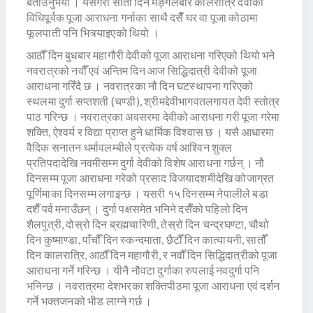
बताउनुभयो । यसैगरी सातौँ दिन मङ्गलबार कालरात्रि देवीको
विधिपूर्वक पूजा आराधना गर्नाका साथै दसैँ घर वा पूजा कोठामा
फूलपाती पनि भित्र्याइएको थियो ।
आठौँ दिन बुधबार महागौरी देवीको पूजा आराधना गरिएको थियो भने
नवरात्रको नवौँ एवं अन्तिम दिन आज सिद्धिदात्री देवीको पूजा
आराधना गरिँदै छ । नवरात्रका नौ दिन घटस्थापना गरिएको
स्थलमा दुर्गा सप्तशती (चण्डी), श्रीमद्देवीभागवतलगायत देवी स्तोत्र
पाठ गरिन्छ । नवरात्रका अवसरमा देवीको आराधना गरी पूजा गरेमा
शक्ति, ऐश्वर्य र विद्या प्राप्त हुने धार्मिक विश्वास छ । यसै आधारमा
वैदिक सनातन धर्मावलम्बीले प्रत्येक वर्ष आश्विन शुक्ल
प्रतिपदादेखि नवमीसम्म दुर्गा देवीको विशेष आराधना गर्छन् । नौ
दिनसम्म पूजा आराधना गरेको प्रसाद विजयादशमीदेखि कोजाग्रत
पूर्णिमाका दिनसम्म लगाइन्छ । यसरी १५ दिनसम्म नेपालीले बडा
दशैँ पर्व मनाउँछन् । दुर्गा पक्षसमेत भनिने दसैँको पहिलो दिन
शैलपुत्री, दोस्रो दिन ब्रह्मचारिणी, तेस्रो दिन चन्द्रघण्टा, चौथो
दिन कुष्माण्डा, पाँचौँ दिन स्कन्दमाता, छैटौँ दिन कात्यायनी, सातौँ
दिन कालरात्रि, आठौँ दिन महागौरी, र नवौँ दिन सिद्धिदात्रीको पूजा
आराधना गर्ने गरिन्छ । यीनै नौवटा दुर्गाका रुपलाई नवदुर्गा पनि
भनिन्छ । नवरात्रमा देशभरका शक्तिपीठमा पूजा आराधना एवं दर्शन
गर्ने भक्तजनको भीड लाग्ने गर्छ ।