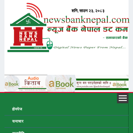
होमपेज
समाचार