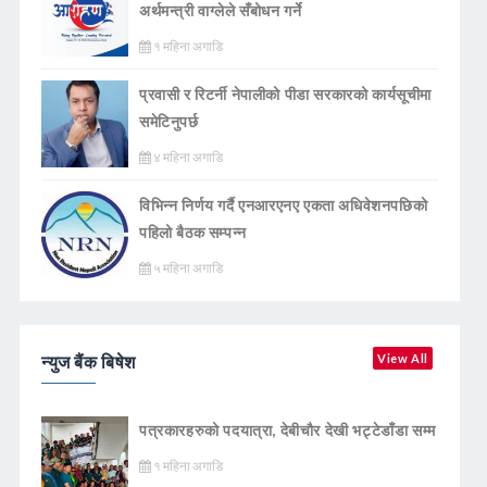
अर्थमन्त्री वाग्लेले सँबोधन गर्ने
१ महिना अगाडि
प्रवासी र रिटर्नी नेपालीको पीडा सरकारको कार्यसूचीमा
समेटिनुपर्छ
४ महिना अगाडि
विभिन्न निर्णय गर्दै एनआरएनए एकता अधिवेशनपछिको
पहिलो बैठक सम्पन्न
५ महिना अगाडि
न्युज बैंक बिषेश
View All
पत्रकारहरुको पदयात्रा, देबीचौर देखी भट्टेडाँडा सम्म
१ महिना अगाडि