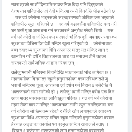
नवरात्रको सातौँ दिनपछि सार्वजनिक बिदा पनि दिइएकाले
देशभरका शक्तिपीठ एवं देवी मन्दिरमा त्यसै दिनदेखि भीड बढेको छ
। यस वर्ष कोरोना भाइरसको सङ्क्रमणको जोखिम कम भएकाले
शक्तिपीठ खुला गरिएको छ । गत वर्ष बडादसैँमा शक्तिपीठ बन्द गरी
घर घरमै पूजा आराधना गर्न सरकारले अनुरोध गरेको थियो । यस
वर्ष भने कोरोना जोखिम कम भएकाले भौतिक दूरी अपनाएर स्वास्थ्य
सुरक्षाका विधिसहित देवी मन्दिर खुला गरिएको हो । कोरोनाबाट
बच्न स्वास्थ्य सुरक्षाका विधि अपनाएर मात्र मठ मन्दिर जान र
खानपिन गरी दशैँ र तिहारजस्ता चाड पर्व मनाउन तीनै तहका
सरकारले सार्वजनिक आह्वान गरेका छन् ।
तलेजु भवानी मन्दिरमा
बिहानैदेखि भक्तजनको भीड लागेका छ ।
महानवमीका दिनमात्र खुल्ने हनुमानढोका दरबारस्थित तलेजु
भवानी मन्दिरमा पूजा, आराधना एवं दर्शन गर्न बिहान ४ बजेदेखि नै
भक्तजनको लाम लागेको हाे । तलेजु भवानी मन्दिर वर्षमा एक दिन
आज मात्र भक्तजनका लागि खुला गरिन्छ । गत वर्ष भने कोरोना
महमारीका कारण मन्दिर भक्तजनका लागि खुला नगरिएकामा यस
वर्ष कोरोना जोखिम कम रहेको र धेरैले खोप लगाएकाले स्वास्थ्य
सुरक्षाका विधि अपनाएर मन्दिर खुला गरिएको हनुमानढोका दरबार
हेरचाह अड्डाका कार्यालयय प्रमुख सन्दिप खनालले बताए ।
बिहान ६ बजेसम्म भक्तजनको लाम हनुमानढोका दरबारको