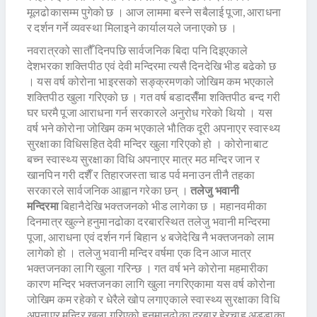
मूलढोकासम्म पुगेको छ । आज लाममा बस्ने सबैलाई पूजा, आराधना
र दर्शन गर्ने व्यवस्था मिलाइने कार्यालयले जनाएको छ ।
नवरात्रको सातौँ दिनपछि सार्वजनिक बिदा पनि दिइएकाले
देशभरका शक्तिपीठ एवं देवी मन्दिरमा त्यसै दिनदेखि भीड बढेको छ
। यस वर्ष कोरोना भाइरसको सङ्क्रमणको जोखिम कम भएकाले
शक्तिपीठ खुला गरिएको छ । गत वर्ष बडादसैँमा शक्तिपीठ बन्द गरी
घर घरमै पूजा आराधना गर्न सरकारले अनुरोध गरेको थियो । यस
वर्ष भने कोरोना जोखिम कम भएकाले भौतिक दूरी अपनाएर स्वास्थ्य
सुरक्षाका विधिसहित देवी मन्दिर खुला गरिएको हो । कोरोनाबाट
बच्न स्वास्थ्य सुरक्षाका विधि अपनाएर मात्र मठ मन्दिर जान र
खानपिन गरी दशैँ र तिहारजस्ता चाड पर्व मनाउन तीनै तहका
सरकारले सार्वजनिक आह्वान गरेका छन् ।
तलेजु भवानी
मन्दिरमा
बिहानैदेखि भक्तजनको भीड लागेका छ । महानवमीका
दिनमात्र खुल्ने हनुमानढोका दरबारस्थित तलेजु भवानी मन्दिरमा
पूजा, आराधना एवं दर्शन गर्न बिहान ४ बजेदेखि नै भक्तजनको लाम
लागेको हाे । तलेजु भवानी मन्दिर वर्षमा एक दिन आज मात्र
भक्तजनका लागि खुला गरिन्छ । गत वर्ष भने कोरोना महमारीका
कारण मन्दिर भक्तजनका लागि खुला नगरिएकामा यस वर्ष कोरोना
जोखिम कम रहेको र धेरैले खोप लगाएकाले स्वास्थ्य सुरक्षाका विधि
अपनाएर मन्दिर खुला गरिएको हनुमानढोका दरबार हेरचाह अड्डाका