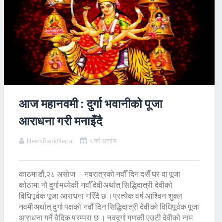
आज महानवमी : दुर्गा भवानीको पूजा
आराधना गरी मनाइँदै
NewsBankNepal
५ वर्ष अगाडि
काठमाडाैं,२८ असाेज । नवरात्रको नवौँ दिन दसैँ घर वा पूजा
कोठामा नौ दुर्गामध्येकी नवौँ देवीअर्थात् सिद्धिदात्री देवीको
विधिपूर्वक पूजा आराधना गरिँदै छ ।प्रत्येक वर्ष आश्विन शुक्ल
नवमीअर्थात् दुर्गा पक्षको नवौँ दिन सिद्धिदात्री देवीको विधिपूर्वक पूजा
आराधना गर्ने वैदिक परम्परा छ । नवदुर्गा गणकी एउटी देवीको नाम