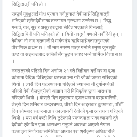
सिद्धिदात्री पनि हो ।
सम्पूर्ण मुमुक्षुलाई मोक्ष प्रदान गर्ने हुनाले देवीलाई सिद्धिदात्री
भनिएको श्रीमद्देवीभागवतलगायत ग्रन्थमा उल्लेख छ । सिद्ध,
गन्धर्व, यक्ष, सुर र असुरहरुद्वारा सेवित भएकाले यिनलाई
सिद्धिदायिनी पनि भनिएको हो । यिनी नवदुर्गा गणकी नवौँ देवी हुन् ।
देवीका नौ नाम ब्रह्माजीले मार्कण्डेय ऋषिलाई बताउनुभएको
पौराणिक कथन छ । ती नाम स्मरण मात्र गर्नाले मनुष्य जुनसुकै
कष्ट वा सङ्कटबाट सजिलैसँग छुट्न सक्छ भन्ने धार्मिक विश्वास छ
।
नवरात्रको पहिलो दिन असोज २१ गते बिहीबार दसैँ घर वा पूजा
कोठामा वैदिक विधिपूर्वक घटस्थापना गरी जौको जमरा राखिएको
थियो । त्यसै दिन घटस्थापना गरिएको स्थानमा नौ दुर्गामध्येकी
पहिलो देवी शैलपुत्रीको आह्वान गरी विधिपूर्वक पूजा आराधना
गरिएको थियो । दोस्रो दिन शुक्रबार पूजास्थलमा ब्रह्मचारिणी,
तेस्रो दिन शनिबार चन्द्रघण्टा, चौथो दिन आइतबार कुष्माण्डा, पाँचौँ
दिन सोमबार स्कन्दमाता र कात्यायनी देवीको पूजा आराधना गरिएको
थियो । यस वर्ष षष्ठी तिथि टुटेकाले स्कन्दमाता र कात्यायनी दुवै
देवीको एकै दिन पूजा आराधना गनुपर्ने अवस्था आएको नेपाल
पञ्चाङ्ग निर्णायक समितिका अध्यक्ष प्रा श्रीकृष्ण अधिकारीले