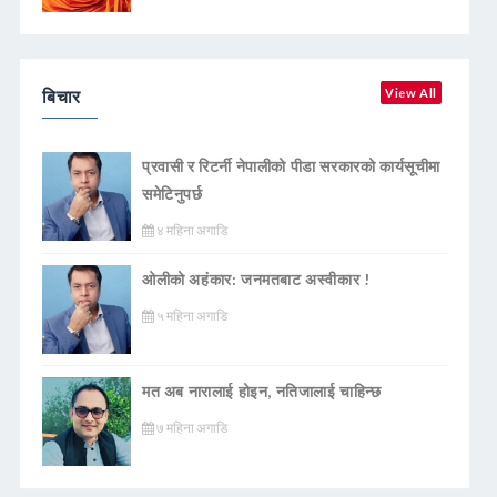
बिचार
View All
प्रवासी र रिटर्नी नेपालीको पीडा सरकारको कार्यसूचीमा
समेटिनुपर्छ
४ महिना अगाडि
ओलीको अहंकार: जनमतबाट अस्वीकार !
५ महिना अगाडि
मत अब नारालाई होइन, नतिजालाई चाहिन्छ
७ महिना अगाडि