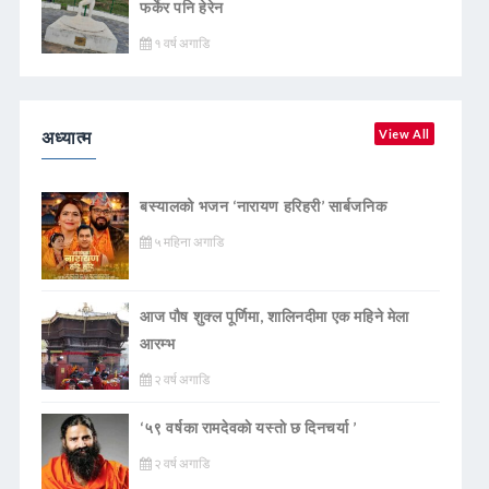
फर्केर पनि हेरेन
१ वर्ष अगाडि
अध्यात्म
View All
बस्यालको भजन ‘नारायण हरिहरी’ सार्बजनिक
५ महिना अगाडि
आज पौष शुक्ल पूर्णिमा, शालिनदीमा एक महिने मेला
आरम्भ
२ वर्ष अगाडि
‘५९ वर्षका रामदेवकाे यस्ताे छ दिनचर्या ’
२ वर्ष अगाडि