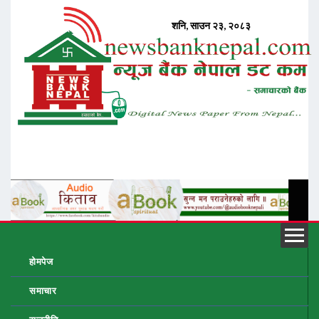
होमपेज
समाचार