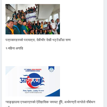
पत्रकारहरुको पदयात्रा, देबीचौर देखी भट्टेडाँडा सम्म
१ महिना अगाडि
ग्वाङ्झाउमा एनआरएनको ऐतिहासिक जमघट हुँदै, अर्थमन्त्री वाग्लेले सँबोधन