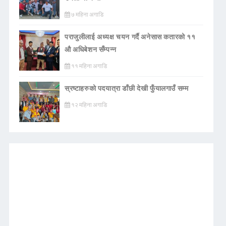
७ महिना अगाडि
पराजुलीलाई अध्यक्ष चयन गर्दै अनेसास कतारको ११
औ अधिबेशन सँम्पन्न
११ महिना अगाडि
स्रष्टाहरुको पदयात्रा डाँछी देखी फुँयालगाउँ सम्म
१२ महिना अगाडि