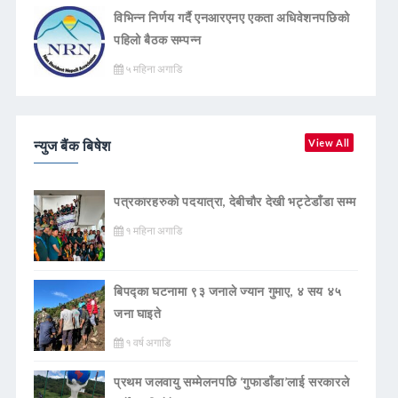
विभिन्न निर्णय गर्दै एनआरएनए एकता अधिवेशनपछिको
पहिलो बैठक सम्पन्न
५ महिना अगाडि
न्युज बैंक बिषेश
View All
पत्रकारहरुको पदयात्रा, देबीचौर देखी भट्टेडाँडा सम्म
१ महिना अगाडि
बिपद्का घटनामा ९३ जनाले ज्यान गुमाए, ४ सय ४५
जना घाइते
१ वर्ष अगाडि
प्रथम जलवायु सम्मेलनपछि ‘गुफाडाँडा’लाई सरकारले