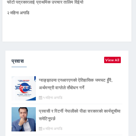
फोटो पत्रकारलाई प्राथमिक उपचार तालिम दिईयो
२ महिना अगाडि
प्रवास
View All
ग्वाङ्झाउमा एनआरएनको ऐतिहासिक जमघट हुँदै,
अर्थमन्त्री वाग्लेले सँबोधन गर्ने
१ महिना अगाडि
प्रवासी र रिटर्नी नेपालीको पीडा सरकारको कार्यसूचीमा
समेटिनुपर्छ
४ महिना अगाडि