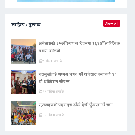
साहित्य / पुस्तक
View All
अनेसासको ३५औँ स्थापना दिवसमा १६६औँ साहित्यिक
डबली घन्कियाे
७ महिना अगाडि
पराजुलीलाई अध्यक्ष चयन गर्दै अनेसास कतारको ११
औ अधिबेशन सँम्पन्न
११ महिना अगाडि
स्रष्टाहरुको पदयात्रा डाँछी देखी फुँयालगाउँ सम्म
१२ महिना अगाडि