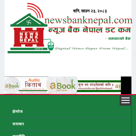
होमपेज
समाचार