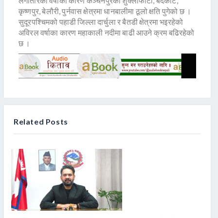
लगातारका वर्षाका कारण कञ्चनपुरको शुक्लाफाँटा, बेदकोट,
कृष्णपुर, बेलौरी, पुर्नवास क्षेत्रमा धानबालीमा ठूलो क्षति पुगेको छ ।
सुदूरपश्चिमको पहाडी जिल्ला दार्चुला र बैतडी क्षेत्रमा भइरहेको
अविरल वर्षाका कारण महाकाली नदीमा बाढी आउने क्रम बढिरहेको
छ ।
Related Posts