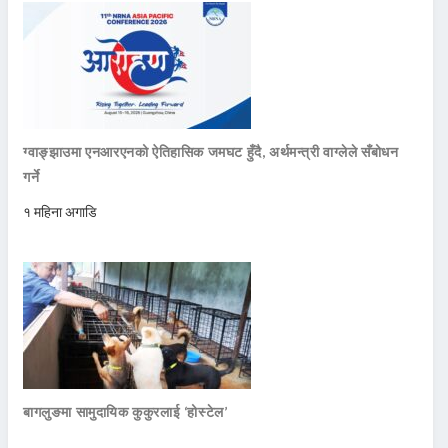
ग्वाङ्झाउमा एनआरएनको ऐतिहासिक जमघट हुँदै, अर्थमन्त्री वाग्लेले सँबोधन
गर्ने
१ महिना अगाडि
बागलुङमा सामुदायिक कुकुरलाई ‘होस्टेल’