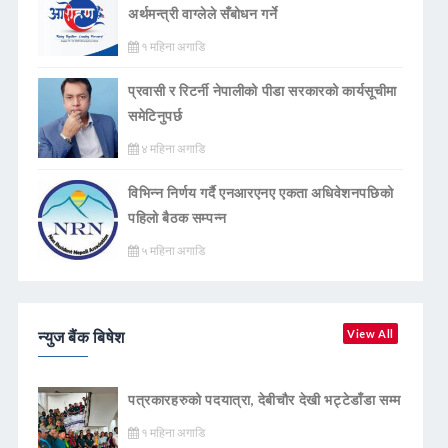
अर्थमन्त्री वाग्लेले सँबोधन गर्ने
१ महिना अगाडि
प्रवासी र रिटर्नी नेपालीको पीडा सरकारको कार्यसूचीमा
समेटिनुपर्छ
४ महिना अगाडि
विभिन्न निर्णय गर्दै एनआरएनए एकता अधिवेशनपछिको
पहिलो बैठक सम्पन्न
५ महिना अगाडि
न्युज बैंक बिषेश
View All
पत्रकारहरुको पदयात्रा, देबीचौर देखी भट्टेडाँडा सम्म
१ महिना अगाडि