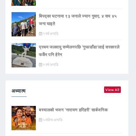
बिपद्का घटनामा ९३ जनाले ज्यान गुमाए, ४ सय ४५
जना घाइते
१ वर्ष अगाडि
प्रथम जलवायु सम्मेलनपछि ‘गुफाडाँडा’लाई सरकारले
फर्केर पनि हेरेन
१ वर्ष अगाडि
अध्यात्म
View All
बस्यालको भजन ‘नारायण हरिहरी’ सार्बजनिक
५ महिना अगाडि