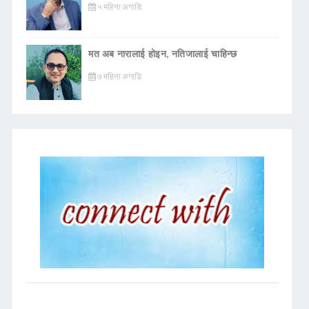
५ महिना अगाडि
मत अब नारालाई होइन, नतिजालाई चाहिन्छ
७ महिना अगाडि