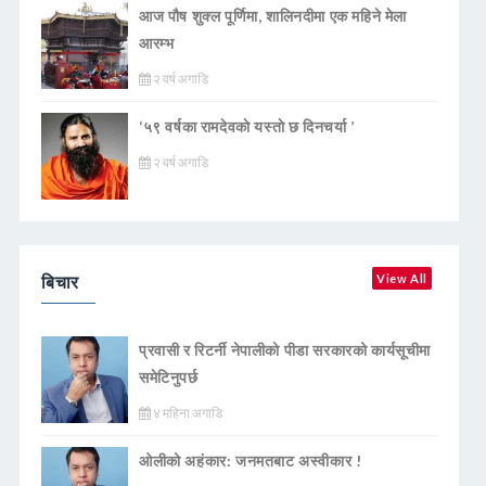
आज पौष शुक्ल पूर्णिमा, शालिनदीमा एक महिने मेला
आरम्भ
२ वर्ष अगाडि
‘५९ वर्षका रामदेवकाे यस्ताे छ दिनचर्या ’
२ वर्ष अगाडि
बिचार
View All
प्रवासी र रिटर्नी नेपालीको पीडा सरकारको कार्यसूचीमा
समेटिनुपर्छ
४ महिना अगाडि
ओलीको अहंकार: जनमतबाट अस्वीकार !