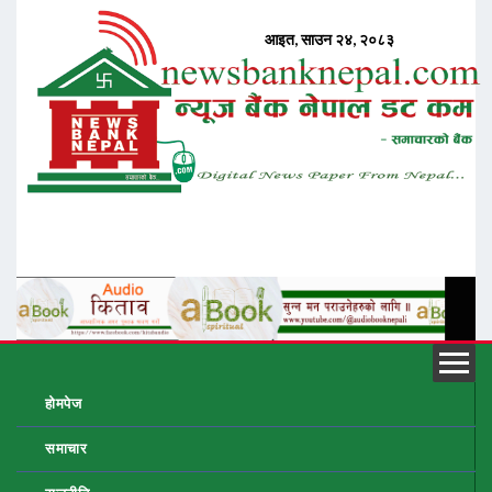
होमपेज
समाचार