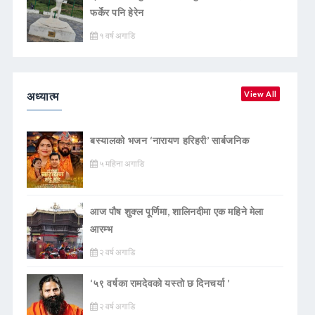
फर्केर पनि हेरेन
१ वर्ष अगाडि
अध्यात्म
View All
बस्यालको भजन ‘नारायण हरिहरी’ सार्बजनिक
५ महिना अगाडि
आज पौष शुक्ल पूर्णिमा, शालिनदीमा एक महिने मेला
आरम्भ
२ वर्ष अगाडि
‘५९ वर्षका रामदेवकाे यस्ताे छ दिनचर्या ’
२ वर्ष अगाडि