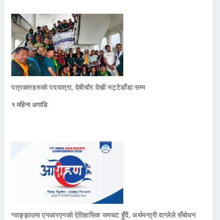
पत्रकारहरुको पदयात्रा, देबीचौर देखी भट्टेडाँडा सम्म
१ महिना अगाडि
ग्वाङ्झाउमा एनआरएनको ऐतिहासिक जमघट हुँदै, अर्थमन्त्री वाग्लेले सँबोधन