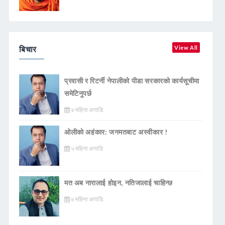
बिचार
View All
प्रवासी र रिटर्नी नेपालीको पीडा सरकारको कार्यसूचीमा
समेटिनुपर्छ
४ महिना अगाडि
ओलीको अहंकार: जनमतबाट अस्वीकार !
५ महिना अगाडि
मत अब नारालाई होइन, नतिजालाई चाहिन्छ
७ महिना अगाडि