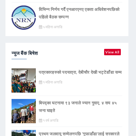
विभिन्न निर्णय गर्दै एनआरएनए एकता अधिवेशनपछिको
पहिलो बैठक सम्पन्न
५ महिना अगाडि
न्युज बैंक बिषेश
View All
पत्रकारहरुको पदयात्रा, देबीचौर देखी भट्टेडाँडा सम्म
१ महिना अगाडि
बिपद्का घटनामा ९३ जनाले ज्यान गुमाए, ४ सय ४५
जना घाइते
१ वर्ष अगाडि
प्रथम जलवायु सम्मेलनपछि ‘गुफाडाँडा’लाई सरकारले