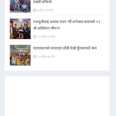
डबली घन्कियाे
७ महिना अगाडि
पराजुलीलाई अध्यक्ष चयन गर्दै अनेसास कतारको ११
औ अधिबेशन सँम्पन्न
११ महिना अगाडि
स्रष्टाहरुको पदयात्रा डाँछी देखी फुँयालगाउँ सम्म
१२ महिना अगाडि