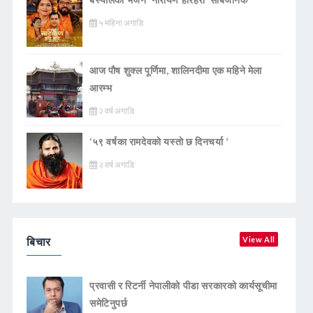
५ महिना अगाडि
आज पौष शुक्ल पूर्णिमा, शालिनदीमा एक महिने मेला
आरम्भ
२ वर्ष अगाडि
‘५९ वर्षका रामदेवकाे यस्ताे छ दिनचर्या ’
२ वर्ष अगाडि
बिचार
View All
प्रवासी र रिटर्नी नेपालीको पीडा सरकारको कार्यसूचीमा
समेटिनुपर्छ