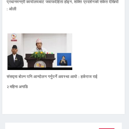
प्रधानमन्त्री कार्यालयबाट जवाफदेहिता होइन, शक्ति प्रदर्शनको संकेत देखियो
: ओली
संसद्मा बोल्न पनि आन्दोलन गर्नुपर्ने अवस्था आयो : हर्कराज राई
२ महिना अगाडि