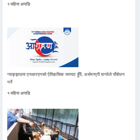
१ महिना अगाडि
ग्वाङ्झाउमा एनआरएनको ऐतिहासिक जमघट हुँदै, अर्थमन्त्री वाग्लेले सँबोधन
गर्ने
१ महिना अगाडि