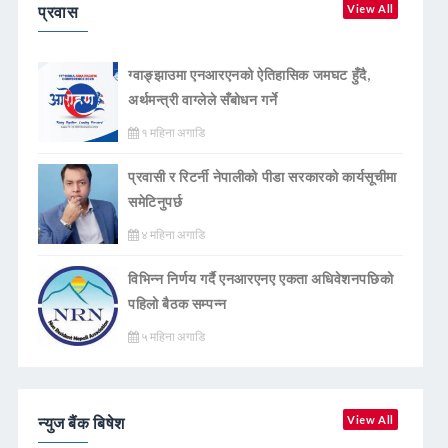
प्रवास
View All
ग्वाङ्झाउमा एनआरएनको ऐतिहासिक जमघट हुँदै,
अर्थमन्त्री वाग्लेले सँबोधन गर्ने
१ महिना अगाडि
प्रवासी र रिटर्नी नेपालीको पीडा सरकारको कार्यसूचीमा
समेटिनुपर्छ
४ महिना अगाडि
विभिन्न निर्णय गर्दै एनआरएनए एकता अधिवेशनपछिको
पहिलो बैठक सम्पन्न
५ महिना अगाडि
न्युज बैंक बिषेश
View All