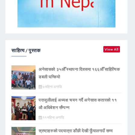
साहित्य / पुस्तक
View All
अनेसासको ३५औँ स्थापना दिवसमा १६६औँ साहित्यिक
डबली घन्कियाे
७ महिना अगाडि
पराजुलीलाई अध्यक्ष चयन गर्दै अनेसास कतारको ११
औ अधिबेशन सँम्पन्न
११ महिना अगाडि
स्रष्टाहरुको पदयात्रा डाँछी देखी फुँयालगाउँ सम्म