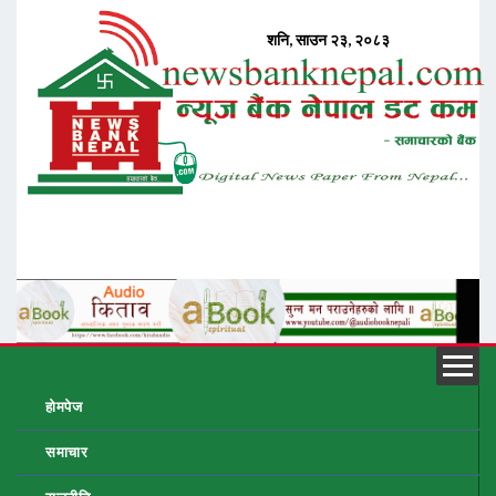
होमपेज
समाचार