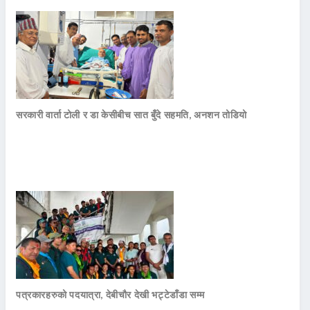
सरकारी वार्ता टोली र डा केसीबीच सात बुँदे सहमति, अनशन तोडियो
पत्रकारहरुको पदयात्रा, देबीचौर देखी भट्टेडाँडा सम्म