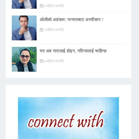
४ महिना अगाडि
ओलीको अहंकार: जनमतबाट अस्वीकार !
५ महिना अगाडि
मत अब नारालाई होइन, नतिजालाई चाहिन्छ
७ महिना अगाडि