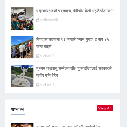
पत्रकारहरुको पदयात्रा, देबीचौर देखी भट्टेडाँडा सम्म
१ महिना अगाडि
बिपद्का घटनामा ९३ जनाले ज्यान गुमाए, ४ सय ४५
जना घाइते
१ वर्ष अगाडि
प्रथम जलवायु सम्मेलनपछि ‘गुफाडाँडा’लाई सरकारले
फर्केर पनि हेरेन
१ वर्ष अगाडि
अध्यात्म
View All
बस्यालको भजन ‘नारायण हरिहरी’ सार्बजनिक