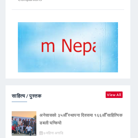
साहित्य / पुस्तक
View All
अनेसासको ३५औँ स्थापना दिवसमा १६६औँ साहित्यिक
डबली घन्कियाे
७ महिना अगाडि