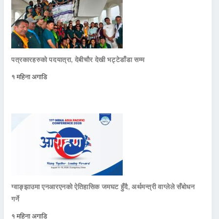
पत्रकारहरुको पदयात्रा, देबीचौर देखी भट्टेडाँडा सम्म
१ महिना अगाडि
ग्वाङ्झाउमा एनआरएनको ऐतिहासिक जमघट हुँदै, अर्थमन्त्री वाग्लेले सँबोधन
गर्ने
१ महिना अगाडि