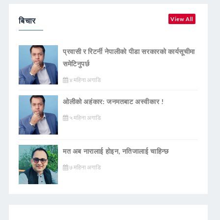
बिचार
View All
प्रवासी र रिटर्नी नेपालीको पीडा सरकारको कार्यसूचीमा
समेटिनुपर्छ
४ महिना अगाडि
ओलीको अहंकार: जनमतबाट अस्वीकार !
५ महिना अगाडि
मत अब नारालाई होइन, नतिजालाई चाहिन्छ
७ महिना अगाडि