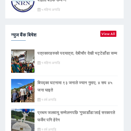
५ महिना अगाडि
न्युज बैंक बिषेश
View All
पत्रकारहरुको पदयात्रा, देबीचौर देखी भट्टेडाँडा सम्म
१ महिना अगाडि
बिपद्का घटनामा ९३ जनाले ज्यान गुमाए, ४ सय ४५
जना घाइते
१ वर्ष अगाडि
प्रथम जलवायु सम्मेलनपछि ‘गुफाडाँडा’लाई सरकारले
फर्केर पनि हेरेन
१ वर्ष अगाडि