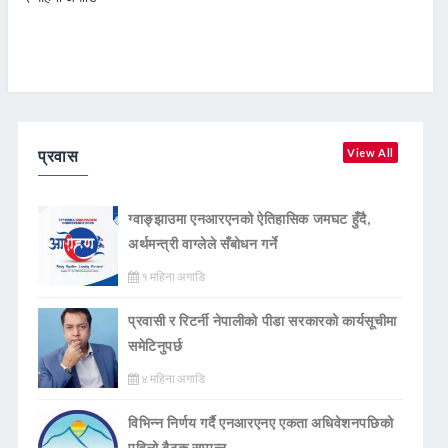
प्रवास
View All
ग्वाङ्झाउमा एनआरएनको ऐतिहासिक जमघट हुँदै,
अर्थमन्त्री वाग्लेले सँबोधन गर्ने
१ महिना अगाडि
प्रवासी र रिटर्नी नेपालीको पीडा सरकारको कार्यसूचीमा
समेटिनुपर्छ
४ महिना अगाडि
विभिन्न निर्णय गर्दै एनआरएनए एकता अधिवेशनपछिको
पहिलो बैठक सम्पन्न