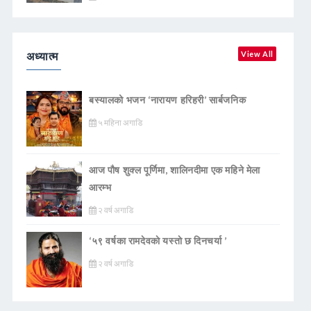
अध्यात्म
View All
बस्यालको भजन ‘नारायण हरिहरी’ सार्बजनिक
५ महिना अगाडि
आज पौष शुक्ल पूर्णिमा, शालिनदीमा एक महिने मेला
आरम्भ
२ वर्ष अगाडि
‘५९ वर्षका रामदेवकाे यस्ताे छ दिनचर्या ’
२ वर्ष अगाडि