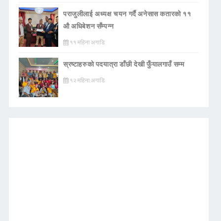
पराजुलीलाई अध्यक्ष चयन गर्दै अनेसास कतारको ११
औ अधिबेशन सँम्पन्न
११ महिना अगाडि
स्रष्टाहरुको पदयात्रा डाँछी देखी फुँयालगाउँ सम्म
१२ महिना अगाडि