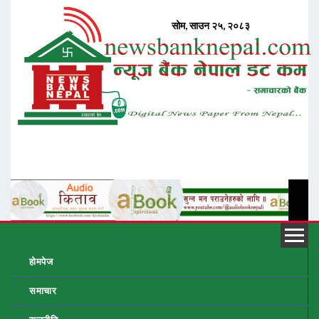
होमपेज
समाचार