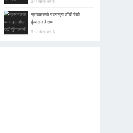
११ महिना अगाडि
स्रष्टाहरुको पदयात्रा डाँछी देखी
फुँयालगाउँ सम्म
१२ महिना अगाडि