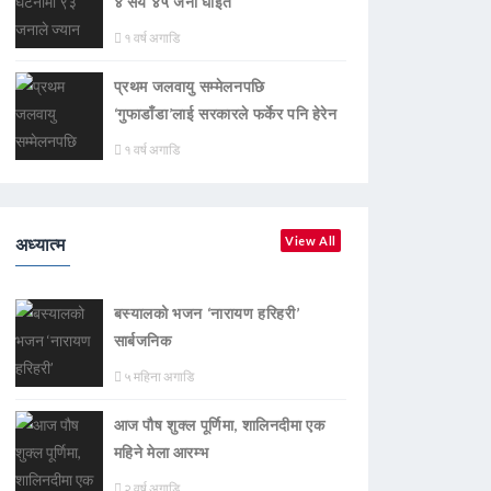
४ सय ४५ जना घाइते
१ वर्ष अगाडि
प्रथम जलवायु सम्मेलनपछि
‘गुफाडाँडा’लाई सरकारले फर्केर पनि हेरेन
१ वर्ष अगाडि
अध्यात्म
View All
बस्यालको भजन ‘नारायण हरिहरी’
सार्बजनिक
५ महिना अगाडि
आज पौष शुक्ल पूर्णिमा, शालिनदीमा एक
महिने मेला आरम्भ
२ वर्ष अगाडि