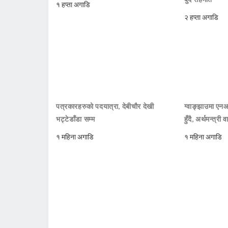
१ हप्ता अगाडि
२ हप्ता अगाडि
पत्रकारहरुको पदयात्रा, देबीचौर देखी
ग्वाङ्झाउमा ए
भट्टेडाँडा सम्म
हुँदै, अर्थमन्त्री व
१ महिना अगाडि
१ महिना अगाडि