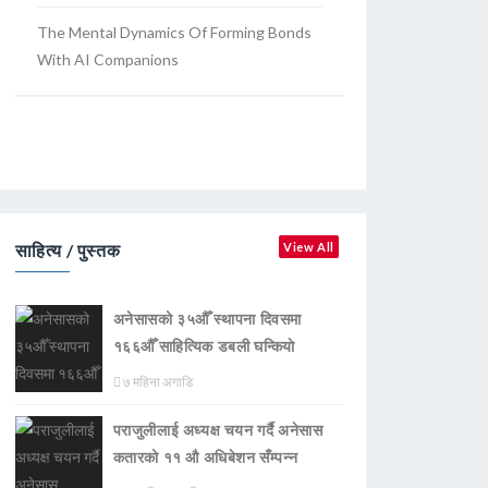
The Mental Dynamics Of Forming Bonds
With AI Companions
साहित्य / पुस्तक
View All
अनेसासको ३५औँ स्थापना दिवसमा
१६६औँ साहित्यिक डबली घन्कियाे
७ महिना अगाडि
पराजुलीलाई अध्यक्ष चयन गर्दै अनेसास
कतारको ११ औ अधिबेशन सँम्पन्न