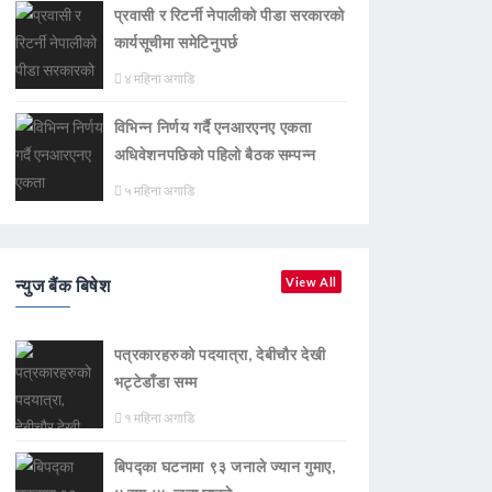
प्रवासी र रिटर्नी नेपालीको पीडा सरकारको
कार्यसूचीमा समेटिनुपर्छ
४ महिना अगाडि
विभिन्न निर्णय गर्दै एनआरएनए एकता
अधिवेशनपछिको पहिलो बैठक सम्पन्न
५ महिना अगाडि
न्युज बैंक बिषेश
View All
पत्रकारहरुको पदयात्रा, देबीचौर देखी
भट्टेडाँडा सम्म
१ महिना अगाडि
बिपद्का घटनामा ९३ जनाले ज्यान गुमाए,