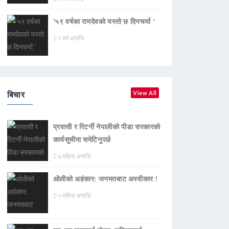
‘५९ वर्षका रामदेवकाे यस्ताे छ दिनचर्या ’
२ वर्ष अगाडि
बिचार
View All
प्रवासी र रिटर्नी नेपालीको पीडा सरकारको
कार्यसूचीमा समेटिनुपर्छ
४ महिना अगाडि
ओलीको अहंकार: जनमतबाट अस्वीकार !
५ महिना अगाडि