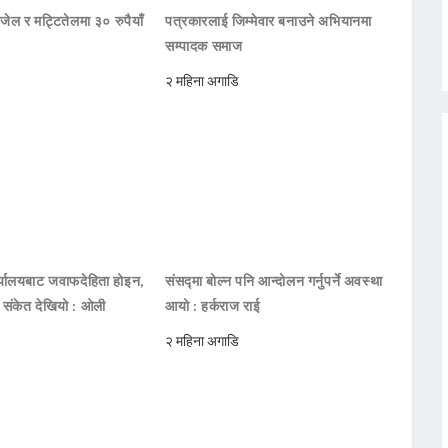
जेल र मट्टितेलमा ३० रुपैयाँ
पत्रकारलाई जिम्मेवार बनाउने अभियानमा
सम्पादक समाज
२ महिना अगाडि
ार्यालयबाट जवाफदेहिता होइन,
संसद्मा बोल्न पनि आन्दोलन गर्नुपर्ने अवस्था
ो संकेत देखियो : ओली
आयो : हर्कराज राई
२ महिना अगाडि