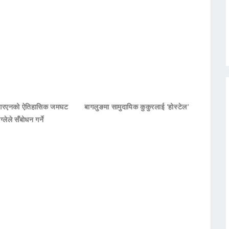
नआरएनको ऐतिहासिक जमघट
बागलुङमा सामुदायिक कुकुरलाई ‘होस्टेल’
ाग्लेले सँबोधन गर्ने