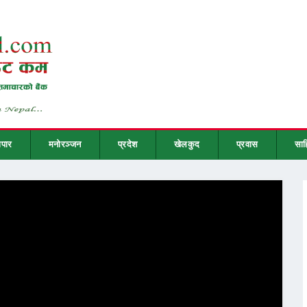
ापार
मनोरञ्जन
प्रदेश
खेलकुद
प्रवास
साह