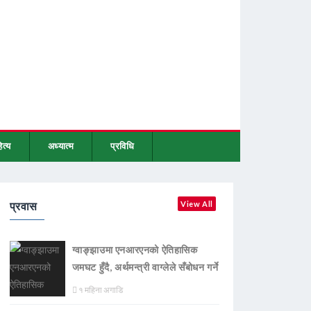
ित्य
अध्यात्म
प्रविधि
प्रवास
View All
ग्वाङ्झाउमा एनआरएनको ऐतिहासिक
जमघट हुँदै, अर्थमन्त्री वाग्लेले सँबोधन गर्ने
१ महिना अगाडि