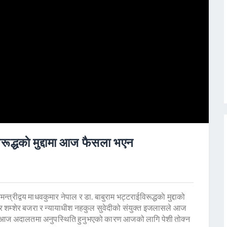
विरूद्धकाे मुद्दामा आज फैसला भएन
्त्रीद्वय माधवकुमार नेपाल र डा. बाबुराम भट्टराईविरूद्धकाे मुद्दाको
 शम्शेर बजरा र न्यायाधीश नहकुल सुवेदीको संयुक्त इजलासले आज
दी आज अदालतमा अनुपस्थिति हुनुभएको कारण आजको लागि पेशी तोक्न