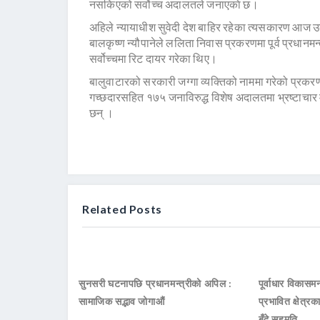
नसकिएको सर्वाेच्च अदालतले जनाएकाे छ।
अहिले न्यायाधीश सुवेदी देश बाहिर रहेका त्यसकारण आज उक
बालकृष्ण न्यौपानेले ललिता निवास प्रकरणमा पूर्व प्रधानमन्त
सर्वोच्चमा रिट दायर गरेका थिए।
बालुवाटारको सरकारी जग्गा व्यक्तिको नाममा गरेको प्रकरणमा
गच्छदारसहित १७५ जनाविरुद्ध विशेष अदालतमा भ्रष्टाचार मु
छन् ।
Related Posts
सुनसरी घटनापछि प्रधानमन्त्रीको अपिल :
पूर्वाधार विकासमन
सामाजिक सद्भाव जोगाऔं
प्रभावित क्षेत्र
बुँदे सहमति