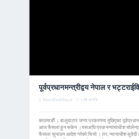
पूर्वप्रधानमन्त्रीद्वय नेपाल र भट्टराई
NewsBankNepal
५ वर्ष अगाडि
काठमाडाैं । बालुवाटार जग्गा प्रकरणमा मुछिएका पूर्वप्रधानमन
आज फैसला हुन सकेन ।यसअघि प्रधानन्यायाधीश चोलेन्द्र
फैसला सुनाउन आदेश गरेको थियो । तर, न्यायाधीश सुवे