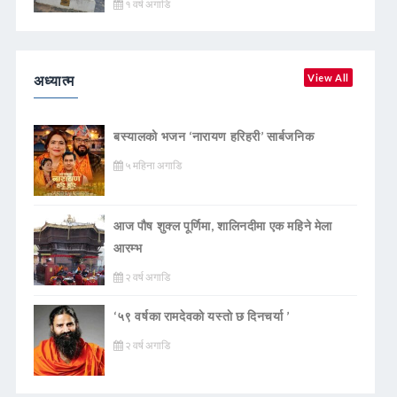
१ वर्ष अगाडि
अध्यात्म
View All
बस्यालको भजन ‘नारायण हरिहरी’ सार्बजनिक
५ महिना अगाडि
आज पौष शुक्ल पूर्णिमा, शालिनदीमा एक महिने मेला
आरम्भ
२ वर्ष अगाडि
‘५९ वर्षका रामदेवकाे यस्ताे छ दिनचर्या ’
२ वर्ष अगाडि