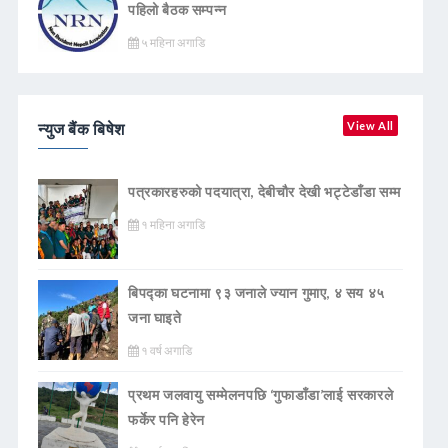
पहिलो बैठक सम्पन्न
५ महिना अगाडि
न्युज बैंक बिषेश
View All
पत्रकारहरुको पदयात्रा, देबीचौर देखी भट्टेडाँडा सम्म
१ महिना अगाडि
बिपद्का घटनामा ९३ जनाले ज्यान गुमाए, ४ सय ४५
जना घाइते
१ वर्ष अगाडि
प्रथम जलवायु सम्मेलनपछि ‘गुफाडाँडा’लाई सरकारले
फर्केर पनि हेरेन