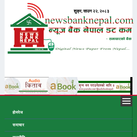
होमपेज
समाचार