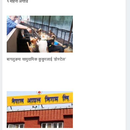
१ महिना अगाडि
बागलुङमा सामुदायिक कुकुरलाई ‘होस्टेल’