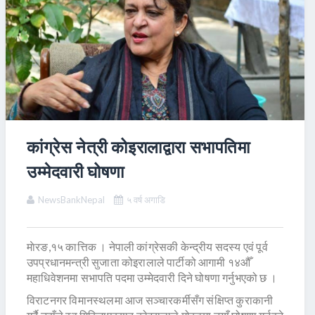
कांग्रेस नेत्री कोइरालाद्वारा सभापतिमा
उम्मेदवारी घोषणा
NewsBankNepal
५ वर्ष अगाडि
माेरङ,१५ कात्तिक । नेपाली कांग्रेसकी केन्द्रीय सदस्य एवं पूर्व
उपप्रधानमन्त्री सुजाता कोइरालाले पार्टीको आगामी १४औँ
महाधिवेशनमा सभापति पदमा उम्मेदवारी दिने घोषणा गर्नुभएको छ ।
विराटनगर विमानस्थलमा आज सञ्चारकर्मीसँग संक्षिप्त कुराकानी