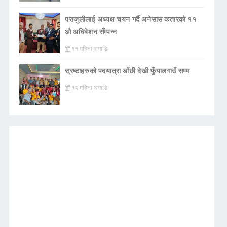
पराजुलीलाई अध्यक्ष चयन गर्दै अनेसास कतारको ११
औ अधिबेशन सँम्पन्न
११ महिना अगाडि
स्रष्टाहरुको पदयात्रा डाँछी देखी फुँयालगाउँ सम्म
१२ महिना अगाडि