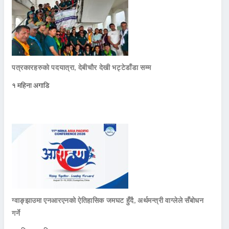
पत्रकारहरुको पदयात्रा, देबीचौर देखी भट्टेडाँडा सम्म
१ महिना अगाडि
ग्वाङ्झाउमा एनआरएनको ऐतिहासिक जमघट हुँदै, अर्थमन्त्री वाग्लेले सँबोधन
गर्ने