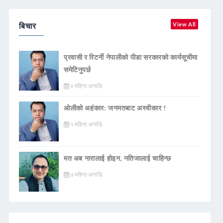
बिचार
View All
प्रवासी र रिटर्नी नेपालीको पीडा सरकारको कार्यसूचीमा
समेटिनुपर्छ
४ महिना अगाडि
ओलीको अहंकार: जनमतबाट अस्वीकार !
५ महिना अगाडि
मत अब नारालाई होइन, नतिजालाई चाहिन्छ
७ महिना अगाडि