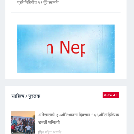
प्रतिनिधिबीच ११ बुँदे सहमति
साहित्य / पुस्तक
View All
अनेसासको ३५औँ स्थापना दिवसमा १६६औँ साहित्यिक
डबली घन्कियाे
७ महिना अगाडि