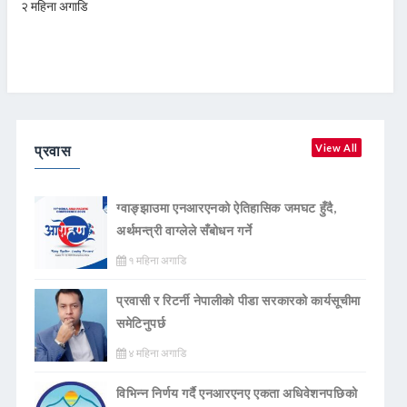
२ महिना अगाडि
प्रवास
View All
ग्वाङ्झाउमा एनआरएनको ऐतिहासिक जमघट हुँदै,
अर्थमन्त्री वाग्लेले सँबोधन गर्ने
१ महिना अगाडि
प्रवासी र रिटर्नी नेपालीको पीडा सरकारको कार्यसूचीमा
समेटिनुपर्छ
४ महिना अगाडि
विभिन्न निर्णय गर्दै एनआरएनए एकता अधिवेशनपछिको