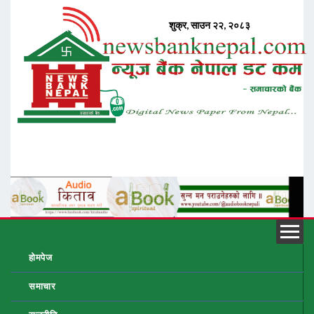
होमपेज
समाचार