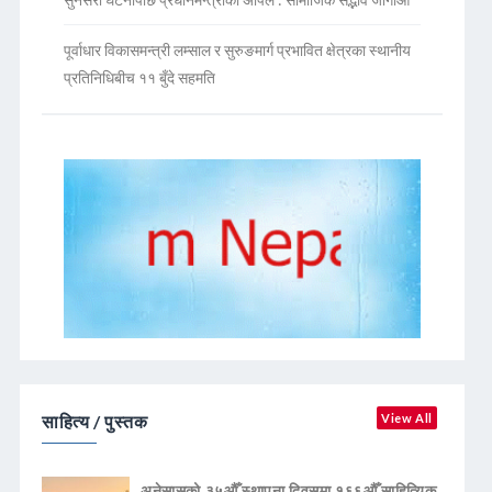
पूर्वाधार विकासमन्त्री लम्साल र सुरुङमार्ग प्रभावित क्षेत्रका स्थानीय
प्रतिनिधिबीच ११ बुँदे सहमति
साहित्य / पुस्तक
View All
अनेसासको ३५औँ स्थापना दिवसमा १६६औँ साहित्यिक