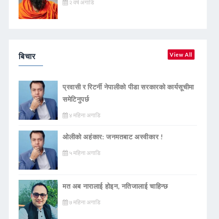
२ वर्ष अगाडि
बिचार
View All
प्रवासी र रिटर्नी नेपालीको पीडा सरकारको कार्यसूचीमा
समेटिनुपर्छ
४ महिना अगाडि
ओलीको अहंकार: जनमतबाट अस्वीकार !
५ महिना अगाडि
मत अब नारालाई होइन, नतिजालाई चाहिन्छ
७ महिना अगाडि