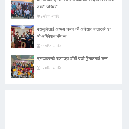
डबली घन्कियाे
७ महिना अगाडि
पराजुलीलाई अध्यक्ष चयन गर्दै अनेसास कतारको ११
औ अधिबेशन सँम्पन्न
११ महिना अगाडि
स्रष्टाहरुको पदयात्रा डाँछी देखी फुँयालगाउँ सम्म
१२ महिना अगाडि