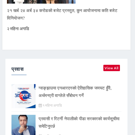
२१ खर्ब २४ अर्ब ३४ करोडको बजेट प्रस्तुत, कुन आयोजनामा कति बजेट
विनियोजन?
२ महिना अगाडि
प्रवास
View All
ग्वाङ्झाउमा एनआरएनको ऐतिहासिक जमघट हुँदै,
अर्थमन्त्री वाग्लेले सँबोधन गर्ने
१ महिना अगाडि
प्रवासी र रिटर्नी नेपालीको पीडा सरकारको कार्यसूचीमा
समेटिनुपर्छ