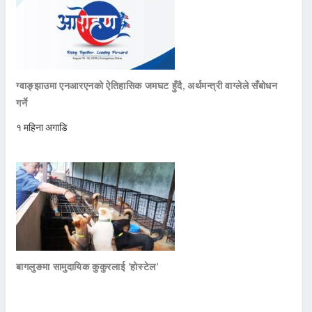
ग्वाङ्झाउमा एनआरएनको ऐतिहासिक जमघट हुँदै, अर्थमन्त्री वाग्लेले सँबोधन
गर्ने
१ महिना अगाडि
बागलुङमा सामुदायिक कुकुरलाई ‘होस्टेल’