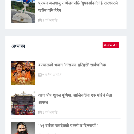
प्रथम जलवायु सम्मेलनपछि ‘गुफाडाँडा’लाई सरकारले
फर्केर पनि हेरेन
१ वर्ष अगाडि
अध्यात्म
View All
बस्यालको भजन ‘नारायण हरिहरी’ सार्बजनिक
५ महिना अगाडि
आज पौष शुक्ल पूर्णिमा, शालिनदीमा एक महिने मेला
आरम्भ
२ वर्ष अगाडि
‘५९ वर्षका रामदेवकाे यस्ताे छ दिनचर्या ’