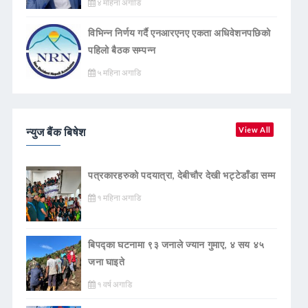
४ महिना अगाडि
विभिन्न निर्णय गर्दै एनआरएनए एकता अधिवेशनपछिको
पहिलो बैठक सम्पन्न
५ महिना अगाडि
न्युज बैंक बिषेश
View All
पत्रकारहरुको पदयात्रा, देबीचौर देखी भट्टेडाँडा सम्म
१ महिना अगाडि
बिपद्का घटनामा ९३ जनाले ज्यान गुमाए, ४ सय ४५
जना घाइते
१ वर्ष अगाडि