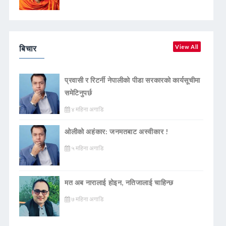
बिचार
View All
प्रवासी र रिटर्नी नेपालीको पीडा सरकारको कार्यसूचीमा
समेटिनुपर्छ
४ महिना अगाडि
ओलीको अहंकार: जनमतबाट अस्वीकार !
५ महिना अगाडि
मत अब नारालाई होइन, नतिजालाई चाहिन्छ
७ महिना अगाडि