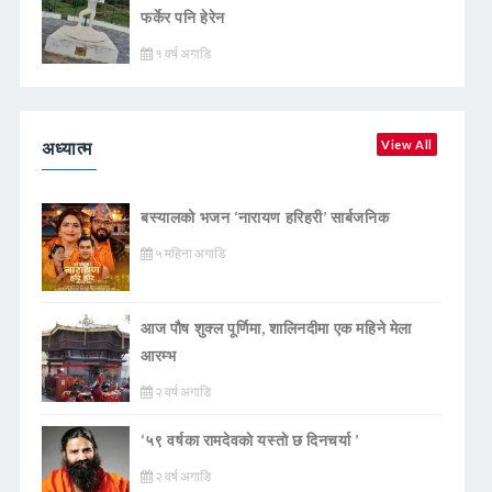
फर्केर पनि हेरेन
१ वर्ष अगाडि
अध्यात्म
View All
बस्यालको भजन ‘नारायण हरिहरी’ सार्बजनिक
५ महिना अगाडि
आज पौष शुक्ल पूर्णिमा, शालिनदीमा एक महिने मेला
आरम्भ
२ वर्ष अगाडि
‘५९ वर्षका रामदेवकाे यस्ताे छ दिनचर्या ’
२ वर्ष अगाडि