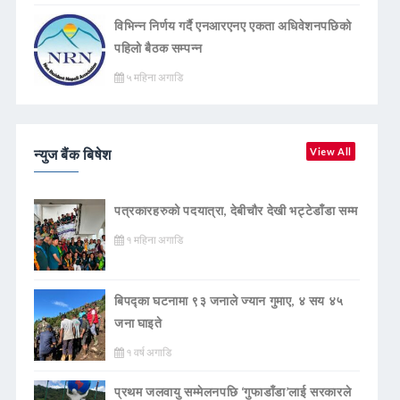
विभिन्न निर्णय गर्दै एनआरएनए एकता अधिवेशनपछिको
पहिलो बैठक सम्पन्न
५ महिना अगाडि
न्युज बैंक बिषेश
View All
पत्रकारहरुको पदयात्रा, देबीचौर देखी भट्टेडाँडा सम्म
१ महिना अगाडि
बिपद्का घटनामा ९३ जनाले ज्यान गुमाए, ४ सय ४५
जना घाइते
१ वर्ष अगाडि
प्रथम जलवायु सम्मेलनपछि ‘गुफाडाँडा’लाई सरकारले