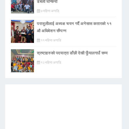
डबली घन्कियाे
७ महिना अगाडि
पराजुलीलाई अध्यक्ष चयन गर्दै अनेसास कतारको ११
औ अधिबेशन सँम्पन्न
११ महिना अगाडि
स्रष्टाहरुको पदयात्रा डाँछी देखी फुँयालगाउँ सम्म
१२ महिना अगाडि