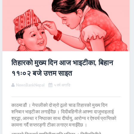
तिहारको मुख्य दिन आज भाइटीका, बिहान
११ः०२ बजे उत्तम साइत
NewsBankNepal
५ वर्ष अगाडि
काठमाडाैं । नेपालीको दोस्रो ठूलो चाड तिहारको मुख्य दिन
शनिबार भाइटीका लगाइँदैछ । दिदीबहिनीले आफ्ना दाजुभाइलाई
श्रद्धा, आस्था र निष्ठाका साथ दीर्घायु, आरोग्य र ऐश्वर्य प्राप्तिको
कामना गर्दै सप्तरङ्गी टीका लगाएर मनाइँदैछ ।