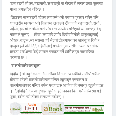
पञ्चरङ्गी टीका, मखमली, सयपत्री वा गोदावरी लगायतका फूलका
माला लगाइदिने गरिन्छ ।
तिहारमा सप्तरङ्गी टीका लगाउने भनी प्रचारप्रसार गरिए पनि
शास्त्रीय मान्यता भने तिहारमा लगाउने टीकाको रङ्ग रातो, सेतो,
पहेँलो, हरियो र नीलो गरी पाँचवटा उल्लेख गरिएको धर्मशास्त्रविद्
गौतमले सुनाए । टीका लगाइदिएपछि दिदीबहिनीले दाजुभाइलाई
ओखर, कटुस, मर मसला एवं सेलरोटीलगायतका खानेकुरा दिने र
दाजुभाइले पनि दिदीबहिनीलाई गच्छेअनुसार सौभाग्यका प्रतीक
कपडा र दक्षिणा दिई सम्मान प्रकट गर्ने धार्मिक एवं सामाजिक
परम्परा छ ।
बालगोपालेश्वर खुला
दिदीबहिनी नहुनेका लागि आजैका दिन काठमाडौँको रानीपोखरीका
बीचमा रहेको बालगोपालेश्वर मन्दिर खुलाइने प्रचलन छ ।
बालगोपालेश्वर मन्दिर वर्षमा एकपटक आजैका दिनमात्र खुल्ने गर्दछ
। दिदीबहिनी एवं दाजुभाइ नहुने भाइटीकाका दिन यसै मन्दिरमा गई
पूजा, दर्शन गरी टीका लगाउने गर्दछन् ।