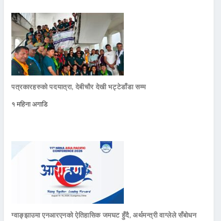
पत्रकारहरुको पदयात्रा, देबीचौर देखी भट्टेडाँडा सम्म
१ महिना अगाडि
ग्वाङ्झाउमा एनआरएनको ऐतिहासिक जमघट हुँदै, अर्थमन्त्री वाग्लेले सँबोधन