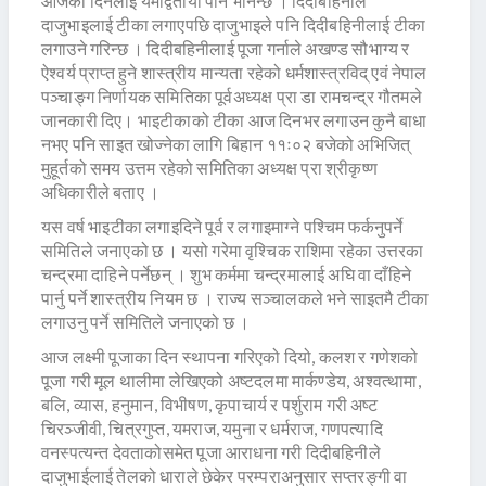
आजको दिनलाई यमद्वितीया पनि भनिन्छ । दिदीबहिनीले
दाजुभाइलाई टीका लगाएपछि दाजुभाइले पनि दिदीबहिनीलाई टीका
लगाउने गरिन्छ । दिदीबहिनीलाई पूजा गर्नाले अखण्ड सौभाग्य र
ऐश्वर्य प्राप्त हुने शास्त्रीय मान्यता रहेको धर्मशास्त्रविद् एवं नेपाल
पञ्चाङ्ग निर्णायक समितिका पूर्वअध्यक्ष प्रा डा रामचन्द्र गौतमले
जानकारी दिए। भाइटीकाको टीका आज दिनभर लगाउन कुनै बाधा
नभए पनि साइत खोज्नेका लागि बिहान ११ः०२ बजेको अभिजित्
मुहूर्तको समय उत्तम रहेको समितिका अध्यक्ष प्रा श्रीकृष्ण
अधिकारीले बताए ।
यस वर्ष भाइटीका लगाइदिने पूर्व र लगाइमाग्ने पश्चिम फर्कनुपर्ने
समितिले जनाएको छ । यसो गरेमा वृश्चिक राशिमा रहेका उत्तरका
चन्द्रमा दाहिने पर्नेछन् । शुभ कर्ममा चन्द्रमालाई अघि वा दाँहिने
पार्नु पर्ने शास्त्रीय नियम छ । राज्य सञ्चालकले भने साइतमै टीका
लगाउनु पर्ने समितिले जनाएको छ ।
आज लक्ष्मी पूजाका दिन स्थापना गरिएको दियो, कलश र गणेशको
पूजा गरी मूल थालीमा लेखिएको अष्टदलमा मार्कण्डेय, अश्वत्थामा,
बलि, व्यास, हनुमान, विभीषण, कृपाचार्य र पर्शुराम गरी अष्ट
चिरञ्जीवी, चित्रगुप्त, यमराज, यमुना र धर्मराज, गणपत्यादि
वनस्पत्यन्त देवताकोसमेत पूजा आराधना गरी दिदीबहिनीले
दाजुभाईलाई तेलको धाराले छेकेर परम्पराअनुसार सप्तरङ्गी वा