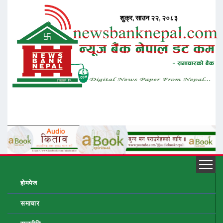
होमपेज
समाचार