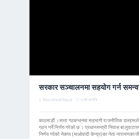
सरकार सञ्चालनमा सहयोग गर्न समन्वय 
NewsBankNepal
५ वर्ष अगाडि
काठमाडाैं ।सत्ता गठबन्धनमा सहभागी राजनीतिक दलहरू
गठन गर्ने निर्णय गरेको छ । प्रधानमन्त्री निवास बालुवा
निर्णय गरेको नेकपा (माओवादी केन्द्र)का नेता नारायणकाजी