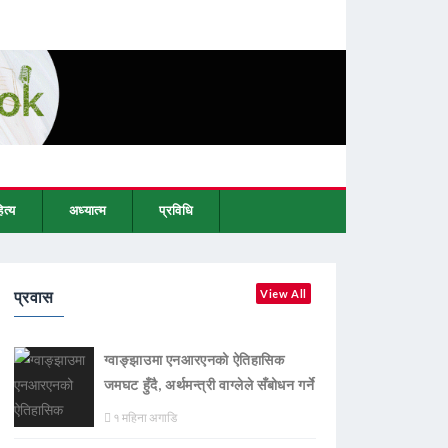
ित्य
अध्यात्म
प्रविधि
प्रवास
View All
ग्वाङ्झाउमा एनआरएनको ऐतिहासिक
जमघट हुँदै, अर्थमन्त्री वाग्लेले सँबोधन गर्ने
१ महिना अगाडि