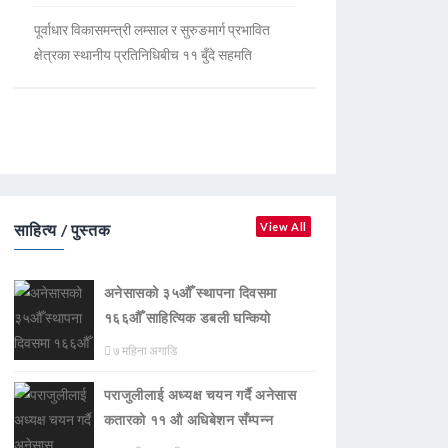
पूर्वाधार विकासमन्त्री लम्साल र सुरुङमार्ग प्रभावित
क्षेत्रका स्थानीय प्रतिनिधिबीच ११ बुँदे सहमति
साहित्य / पुस्तक
View All
अनेसासको ३५औँ स्थापना दिवसमा
१६६औँ साहित्यिक डबली घन्कियाे
७ महिना अगाडि
पराजुलीलाई अध्यक्ष चयन गर्दै अनेसास
कतारको ११ औ अधिबेशन सँम्पन्न