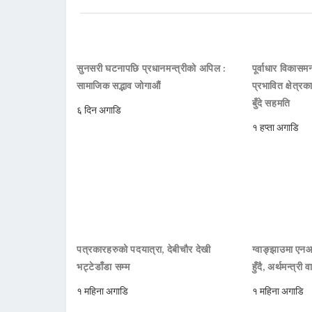
सुनसरी घटनापछि प्रधानमन्त्रीको अपिल :
पूर्वाधार विकासमन
सामाजिक सद्भाव जोगाऔं
प्रभावित क्षेत्र
बुँदे सहमति
६ दिन अगाडि
१ हप्ता अगाडि
पत्रकारहरुको पदयात्रा, देबीचौर देखी
ग्वाङ्झाउमा ए
भट्टेडाँडा सम्म
हुँदै, अर्थमन्त्री व
१ महिना अगाडि
१ महिना अगाडि