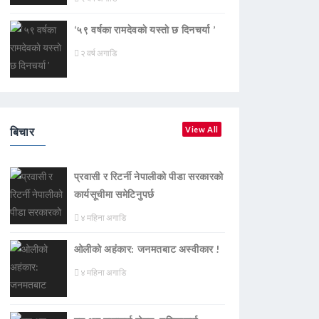
‘५९ वर्षका रामदेवकाे यस्ताे छ दिनचर्या ’
२ वर्ष अगाडि
बिचार
View All
प्रवासी र रिटर्नी नेपालीको पीडा सरकारको
कार्यसूचीमा समेटिनुपर्छ
४ महिना अगाडि
ओलीको अहंकार: जनमतबाट अस्वीकार !
४ महिना अगाडि