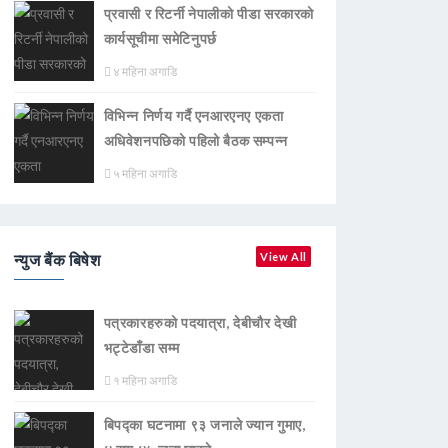
प्रवासी र रिटर्नी नेपालीको पीडा सरकारको
कार्यसूचीमा समेटिनुपर्छ
४ महिना अगाडि
विभिन्न निर्णय गर्दै एनआरएनए एकता
अधिवेशनपछिको पहिलो बैठक सम्पन्न
५ महिना अगाडि
न्युज बैंक बिषेश
View All
पत्रकारहरुको पदयात्रा, देबीचौर देखी
भट्टेडाँडा सम्म
१ महिना अगाडि
बिपद्का घटनामा ९३ जनाले ज्यान गुमाए,