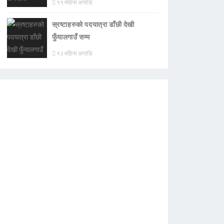
११ महिना अगाडि
स्रष्टाहरुको पदयात्रा डाँछी देखी
फुँयालगाउँ सम्म
१२ महिना अगाडि