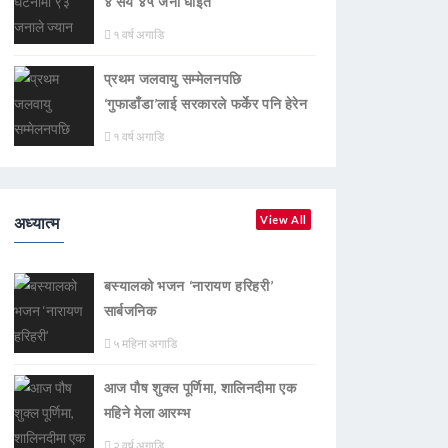
४ सय ४५ जना घाइते
१ वर्ष अगाडि
प्रथम जलवायु सम्मेलनपछि
‘गुफाडाँडा’लाई सरकारले फर्केर पनि हेरेन
१ वर्ष अगाडि
अध्यात्म
View All
बस्यालको भजन ‘नारायण हरिहरी’
सार्बजनिक
५ महिना अगाडि
आज पौष शुक्ल पूर्णिमा, शालिनदीमा एक
महिने मेला आरम्भ
२ वर्ष अगाडि