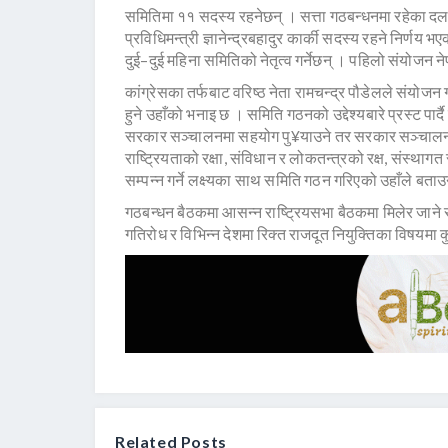
समितिमा ११ सदस्य रहनेछन् । सत्ता गठबन्धनमा रहेका दल
प्रविधिमन्त्री ज्ञानेन्द्रबहादुर कार्की सदस्य रहने निर्णय 
दुई–दुई महिना समितिको नेतृत्व गर्नेछन् । पहिलो संयोजन नेप
कांग्रेसका तर्फबाट वरिष्ठ नेता रामचन्द्र पौडेलले संयोजन
हुने उहाँको भनाइ छ । समिति गठनको उद्देश्यबारे प्रस्ट पार्
सरकार सञ्चालनमा सहयोग पु¥याउने तर सरकार सञ्चालन गर
राष्ट्रियताको रक्षा, संविधान र लोकतन्त्रको रक्ष, संस्थाग
सम्पन्न गर्ने लक्ष्यका साथ समिति गठन गरिएको उहाँले बता
गठबन्धन बैठकमा आसन्न राष्ट्रियसभा बैठकमा मिलेर जाने 
गतिरोध र विभिन्न देशमा रिक्त राजदूत नियुक्तिका विषय
Related Posts