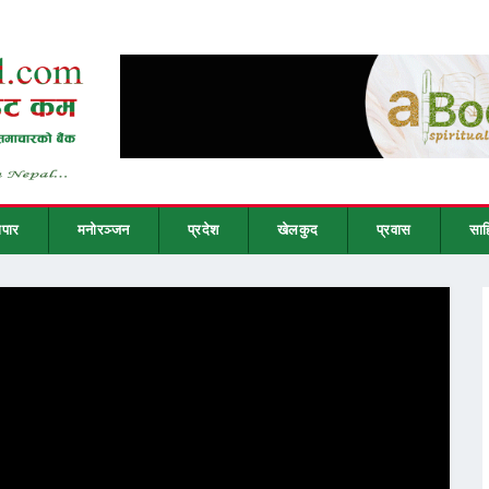
ापार
मनोरञ्जन
प्रदेश
खेलकुद
प्रवास
साह