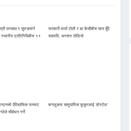
्त्री लम्साल र सुरुङमार्ग
सरकारी वार्ता टोली र डा केसीबीच सात बुँदे
का स्थानीय प्रतिनिधिबीच ११
सहमति, अनशन तोडियो
नआरएनको ऐतिहासिक जमघट
बागलुङमा सामुदायिक कुकुरलाई ‘होस्टेल’
ाग्लेले सँबोधन गर्ने