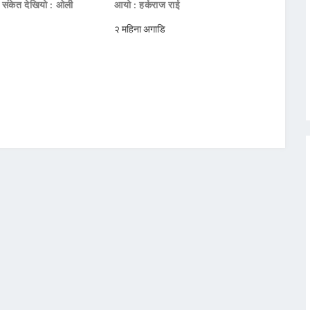
ो संकेत देखियो : ओली
आयो : हर्कराज राई
२ महिना अगाडि