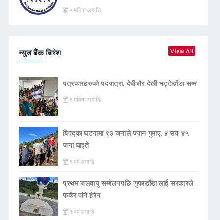
५ महिना अगाडि
न्युज बैंक बिषेश
View All
पत्रकारहरुको पदयात्रा, देबीचौर देखी भट्टेडाँडा सम्म
१ महिना अगाडि
बिपद्का घटनामा ९३ जनाले ज्यान गुमाए, ४ सय ४५
जना घाइते
१ वर्ष अगाडि
प्रथम जलवायु सम्मेलनपछि ‘गुफाडाँडा’लाई सरकारले
फर्केर पनि हेरेन
१ वर्ष अगाडि