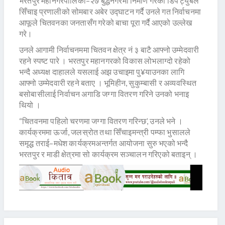
भरतपुर महानगरपालिका–२७ बुद्धनगरमा निर्माण गरेको डिप ट्युबेल
सिँचाइ प्रणालीको सोमबार अबेर उद्घाटन गर्दै उनले गत निर्वाचनमा
आफूले चितवनका जनतासँग गरेको बाचा पूरा गर्दै आएको उल्लेख
गरे।
उनले आगामी निर्वाचनममा चितवन क्षेत्र नं ३ बाटै आफ्नो उम्मेदवारी
रहने स्पष्ट पारे । भरतपुर महानगरको विकास लोभलाग्दो रहेको
भन्दै अध्यक्ष दाहालले यसलाई अझ उचाइमा पु¥याउनका लागि
आफ्नो उम्मेदवारी रहने बताए । भूमिहीन, सुकुम्बासी र अव्यवस्थित
बसोबासीलाई निर्वाचन अगाडि जग्गा वितरण गरिने उनको भनाइ
थियो ।
“चितवनमा पहिलो चरणमा जग्गा वितरण गरिन्छ’, उनले भने ।
कार्यक्रममा ऊर्जा, जलस्रोत तथा सिँचाइमन्त्री पम्फा भुसालले
समृद्ध तराई–मधेश कार्यक्रमअन्तर्गत आयोजना सुरु भएको भन्दै
भरतपुर र माडी क्षेत्रमा सो कार्यक्रम सञ्चालन गरिएको बताइन् ।