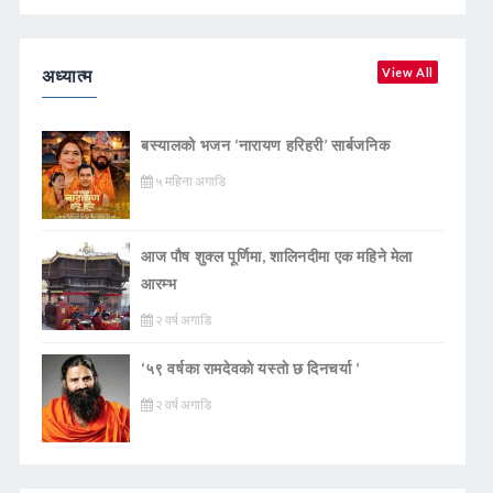
अध्यात्म
View All
बस्यालको भजन ‘नारायण हरिहरी’ सार्बजनिक
५ महिना अगाडि
आज पौष शुक्ल पूर्णिमा, शालिनदीमा एक महिने मेला
आरम्भ
२ वर्ष अगाडि
‘५९ वर्षका रामदेवकाे यस्ताे छ दिनचर्या ’
२ वर्ष अगाडि