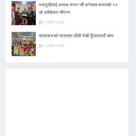
पराजुलीलाई अध्यक्ष चयन गर्दै अनेसास कतारको ११
औ अधिबेशन सँम्पन्न
११ महिना अगाडि
स्रष्टाहरुको पदयात्रा डाँछी देखी फुँयालगाउँ सम्म
१२ महिना अगाडि