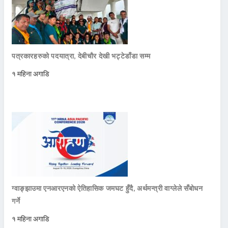
पत्रकारहरुको पदयात्रा, देबीचौर देखी भट्टेडाँडा सम्म
१ महिना अगाडि
ग्वाङ्झाउमा एनआरएनको ऐतिहासिक जमघट हुँदै, अर्थमन्त्री वाग्लेले सँबोधन
गर्ने
१ महिना अगाडि