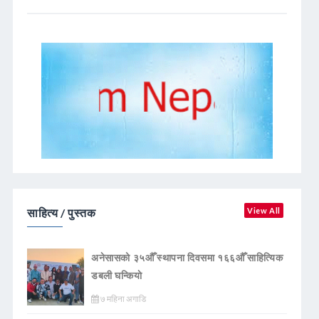
साहित्य / पुस्तक
View All
अनेसासको ३५औँ स्थापना दिवसमा १६६औँ साहित्यिक
डबली घन्कियाे
७ महिना अगाडि