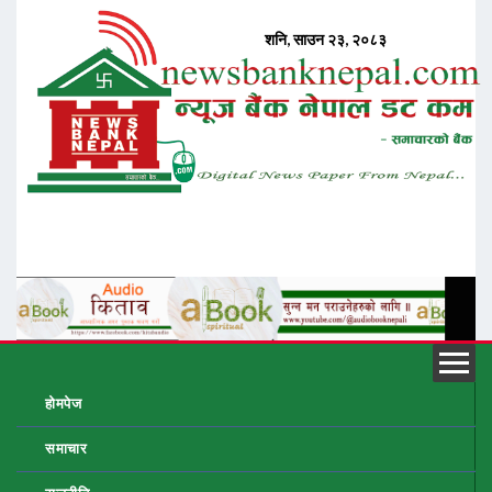
होमपेज
समाचार