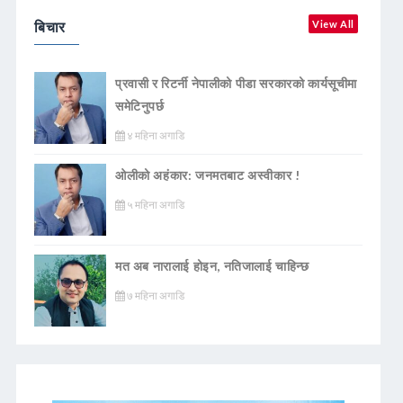
बिचार
View All
प्रवासी र रिटर्नी नेपालीको पीडा सरकारको कार्यसूचीमा
समेटिनुपर्छ
४ महिना अगाडि
ओलीको अहंकार: जनमतबाट अस्वीकार !
५ महिना अगाडि
मत अब नारालाई होइन, नतिजालाई चाहिन्छ
७ महिना अगाडि