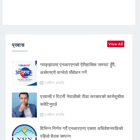
प्रवास
View All
ग्वाङ्झाउमा एनआरएनको ऐतिहासिक जमघट हुँदै,
अर्थमन्त्री वाग्लेले सँबोधन गर्ने
१ महिना अगाडि
प्रवासी र रिटर्नी नेपालीको पीडा सरकारको कार्यसूचीमा
समेटिनुपर्छ
४ महिना अगाडि
विभिन्न निर्णय गर्दै एनआरएनए एकता अधिवेशनपछिको
पहिलो बैठक सम्पन्न