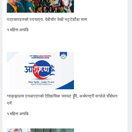
पत्रकारहरुको पदयात्रा, देबीचौर देखी भट्टेडाँडा सम्म
१ महिना अगाडि
ग्वाङ्झाउमा एनआरएनको ऐतिहासिक जमघट हुँदै, अर्थमन्त्री वाग्लेले सँबोधन
गर्ने
१ महिना अगाडि