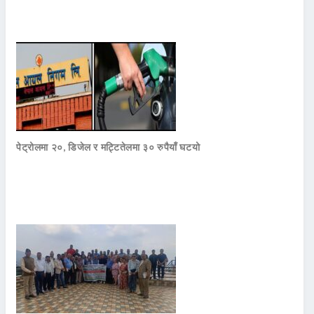
पेट्रोलमा २०, डिजेल र मट्टितेलमा ३० रुपैयाँ घटयो