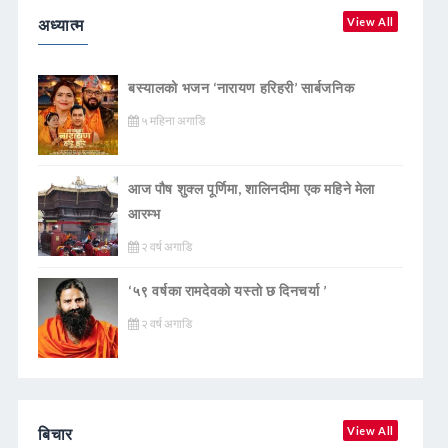
अध्यात्म
View All
बस्यालको भजन ‘नारायण हरिहरी’ सार्बजनिक
५ महिना अगाडि
आज पौष शुक्ल पूर्णिमा, शालिनदीमा एक महिने मेला
आरम्भ
२ वर्ष अगाडि
‘५९ वर्षका रामदेवकाे यस्ताे छ दिनचर्या ’
२ वर्ष अगाडि
बिचार
View All