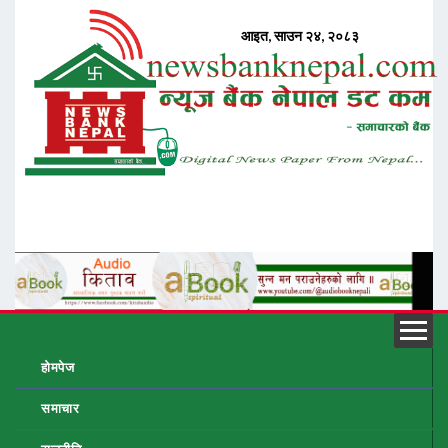
होमपेज
समाचार