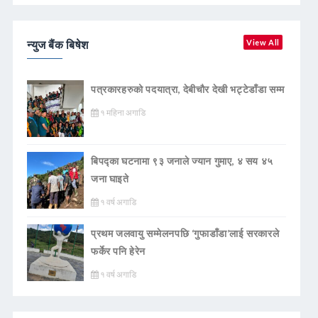
न्युज बैंक बिषेश
View All
पत्रकारहरुको पदयात्रा, देबीचौर देखी भट्टेडाँडा सम्म
१ महिना अगाडि
बिपद्का घटनामा ९३ जनाले ज्यान गुमाए, ४ सय ४५
जना घाइते
१ वर्ष अगाडि
प्रथम जलवायु सम्मेलनपछि ‘गुफाडाँडा’लाई सरकारले
फर्केर पनि हेरेन
१ वर्ष अगाडि