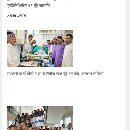
प्रतिनिधिबीच ११ बुँदे सहमति
२ हप्ता अगाडि
सरकारी वार्ता टोली र डा केसीबीच सात बुँदे सहमति, अनशन तोडियो