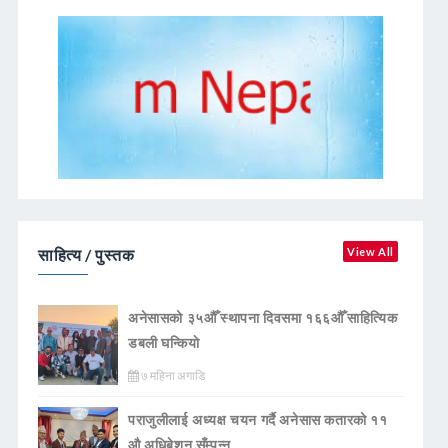
साहित्य / पुस्तक
View All
अनेसासको ३५औँ स्थापना दिवसमा १६६औँ साहित्यिक
डबली घन्कियाे
७ महिना अगाडि
पराजुलीलाई अध्यक्ष चयन गर्दै अनेसास कतारको ११
औ अधिबेशन सँम्पन्न