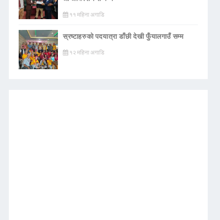
११ महिना अगाडि
स्रष्टाहरुको पदयात्रा डाँछी देखी फुँयालगाउँ सम्म
१२ महिना अगाडि