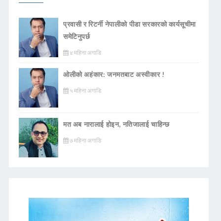
प्रवासी र रिटर्नी नेपालीको पीडा सरकारको कार्यसूचीमा
समेटिनुपर्छ
४ महिना अगाडि
ओलीको अहंकार: जनमतबाट अस्वीकार !
५ महिना अगाडि
मत अब नारालाई होइन, नतिजालाई चाहिन्छ
७ महिना अगाडि