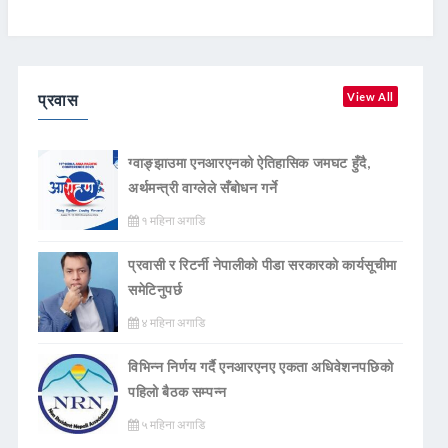
प्रवास
View All
ग्वाङ्झाउमा एनआरएनको ऐतिहासिक जमघट हुँदै,
अर्थमन्त्री वाग्लेले सँबोधन गर्ने
१ महिना अगाडि
प्रवासी र रिटर्नी नेपालीको पीडा सरकारको कार्यसूचीमा
समेटिनुपर्छ
४ महिना अगाडि
विभिन्न निर्णय गर्दै एनआरएनए एकता अधिवेशनपछिको
पहिलो बैठक सम्पन्न
५ महिना अगाडि