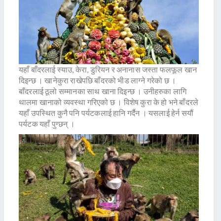
यहाँ बाँदरलाई स्याउ, केरा, डुरियन र अनानास जस्ता फलफूल खान
दिइन्छ । खानेकुरा राखेपछि बाँदरको भीड लाग्ने गरेको छ ।
बाँदरलाई ठूलो सम्मानका साथ खाना दिइन्छ । उनीहरुका लागि
थालमा खानाको व्यवस्था गरिएको छ । विशेष कुरा के हो भने बाँदरले
यहाँ उपस्थित कुनै पनि पर्यटकलाई हानि गर्दैन । यसलाई हेर्न सयौं
पर्यटक यहाँ पुग्छन् ।