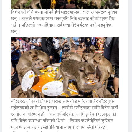
विशेषगरी नोभेम्बरमा यो पर्व हेर्न थाइल्याण्डमा १ लाख पर्यटक पुगेका
छन् । जसले पर्यटकहरुमा यसप्रति निकै उत्साह रहेको प्रमाणित
गर्छ । पछिल्लो १० महिनामा सबैभन्दा धेरै पर्यटक यहाँ आइपुगेका
छन् ।
बाँदरहरू लोपबरीको फ्रा प्राङ साम योड मन्दिर बाहिर बाँदर बुफे
महोत्सवको लागि भेला हुन्छन् । त्यसैले उनीहरुका लागि विशेष पार्टी
आयोजना गरिएको हो । यस वर्ष बाँदरका लागि डुरियन फलफूलको
पनि विशेष व्यवस्था गरिएको थियो । सियार जस्तै देखिने डुरियन
फल थाइल्याण्ड र इन्डोनेसियामा व्यापक रूपमा खेती गरिन्छ ।