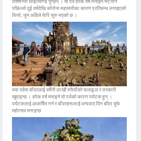
विशेषगरी थाइल्याण्ड पुग्छन् । यो पर्व हरेक वर्ष मनाइने भए पनि
पछिल्लो दुई वर्षदेखि कोरोना महामारीका कारण प्रतिबन्ध लगाइएको
थियो, जुन अहिले फेरि सुरु भएको छ ।
यस पर्वमा बाँदरलाई वर्षेनी लाखौं रुपैयाँको फलफूल र तरकारी
खुवाइन्छ । हरेक वर्ष मनाइने यो पर्वको कारण पर्यटक हुन् ।
पर्यटकलाई आकर्षित गर्न र बाँदरहरूलाई धन्यवाद दिन बाँदर बुफे
महोत्सव मनाइन्छ