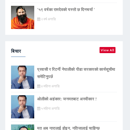
‘५९ वर्षका रामदेवकाे यस्ताे छ दिनचर्या ’
२ वर्ष अगाडि
बिचार
View All
प्रवासी र रिटर्नी नेपालीको पीडा सरकारको कार्यसूचीमा
समेटिनुपर्छ
४ महिना अगाडि
ओलीको अहंकार: जनमतबाट अस्वीकार !
५ महिना अगाडि
मत अब नारालाई होइन, नतिजालाई चाहिन्छ