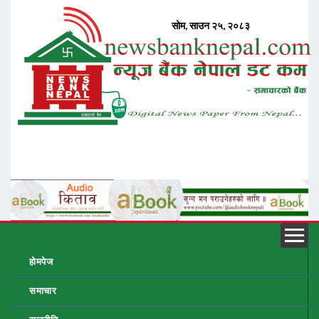
होमपेज
समाचार