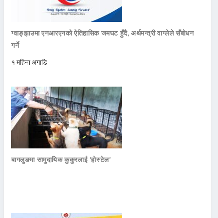
ग्वाङ्झाउमा एनआरएनको ऐतिहासिक जमघट हुँदै, अर्थमन्त्री वाग्लेले सँबोधन
गर्ने
१ महिना अगाडि
बागलुङमा सामुदायिक कुकुरलाई ‘होस्टेल’