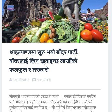
थाइल्याण्डमा सुरु भयो बाँदर पार्टी,
बाँदरलाई किन खुवाइन्छ लाखौंको
फलफूल र तरकारी
Lok Bhatta
५ वर्ष अगाडि
लोपबुरी थाइल्याण्डको एउटा राज्य हो । यसलाई बाँदरको प्रदेश
पनि भनिन्छ । यहाँ आजकाल बाँदर बुफे पर्व मनाइँदैछ । यो पर्व
पूर्णतया बाँदरलाई समर्पित छ । यो पर्व हेर्न विश्वभरका पर्यटकहरु