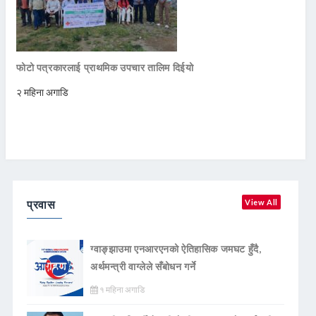
फोटो पत्रकारलाई प्राथमिक उपचार तालिम दिईयो
२ महिना अगाडि
प्रवास
View All
ग्वाङ्झाउमा एनआरएनको ऐतिहासिक जमघट हुँदै,
अर्थमन्त्री वाग्लेले सँबोधन गर्ने
१ महिना अगाडि