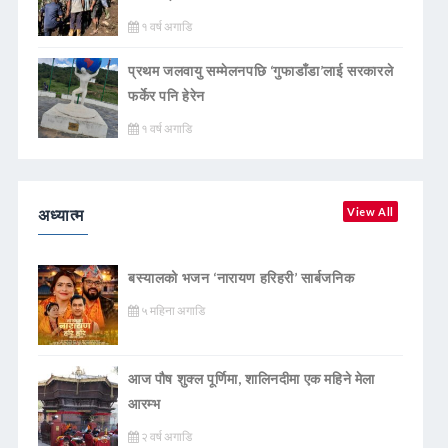
१ वर्ष अगाडि
प्रथम जलवायु सम्मेलनपछि ‘गुफाडाँडा’लाई सरकारले
फर्केर पनि हेरेन
१ वर्ष अगाडि
अध्यात्म
View All
बस्यालको भजन ‘नारायण हरिहरी’ सार्बजनिक
५ महिना अगाडि
आज पौष शुक्ल पूर्णिमा, शालिनदीमा एक महिने मेला
आरम्भ
२ वर्ष अगाडि