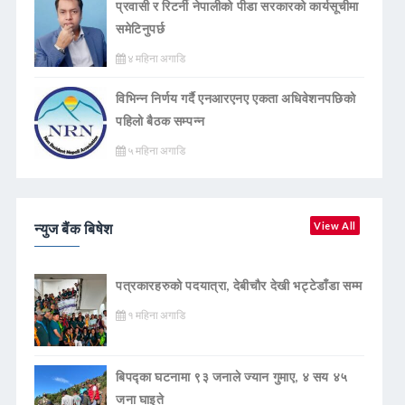
प्रवासी र रिटर्नी नेपालीको पीडा सरकारको कार्यसूचीमा
समेटिनुपर्छ
४ महिना अगाडि
विभिन्न निर्णय गर्दै एनआरएनए एकता अधिवेशनपछिको
पहिलो बैठक सम्पन्न
५ महिना अगाडि
न्युज बैंक बिषेश
View All
पत्रकारहरुको पदयात्रा, देबीचौर देखी भट्टेडाँडा सम्म
१ महिना अगाडि
बिपद्का घटनामा ९३ जनाले ज्यान गुमाए, ४ सय ४५
जना घाइते