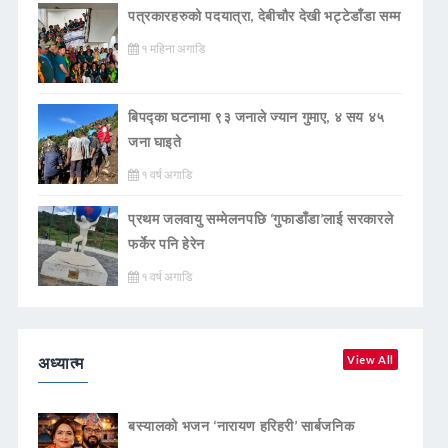
पत्रकारहरुको पदयात्रा, देबीचौर देखी भट्टेडाँडा सम्म
१ महिना अगाडि
बिपद्का घटनामा ९३ जनाले ज्यान गुमाए, ४ सय ४५
जना घाइते
१ वर्ष अगाडि
प्रथम जलवायु सम्मेलनपछि ‘गुफाडाँडा’लाई सरकारले
फर्केर पनि हेरेन
१ वर्ष अगाडि
अध्यात्म
View All
बस्यालको भजन ‘नारायण हरिहरी’ सार्बजनिक