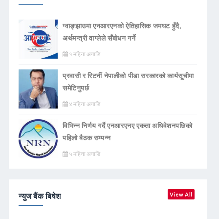
ग्वाङ्झाउमा एनआरएनको ऐतिहासिक जमघट हुँदै,
अर्थमन्त्री वाग्लेले सँबोधन गर्ने
१ महिना अगाडि
प्रवासी र रिटर्नी नेपालीको पीडा सरकारको कार्यसूचीमा
समेटिनुपर्छ
४ महिना अगाडि
विभिन्न निर्णय गर्दै एनआरएनए एकता अधिवेशनपछिको
पहिलो बैठक सम्पन्न
५ महिना अगाडि
न्युज बैंक बिषेश
View All