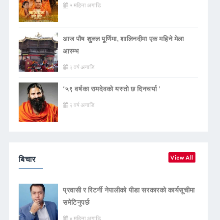
५ महिना अगाडि
आज पौष शुक्ल पूर्णिमा, शालिनदीमा एक महिने मेला
आरम्भ
२ वर्ष अगाडि
‘५९ वर्षका रामदेवकाे यस्ताे छ दिनचर्या ’
२ वर्ष अगाडि
बिचार
View All
प्रवासी र रिटर्नी नेपालीको पीडा सरकारको कार्यसूचीमा
समेटिनुपर्छ
४ महिना अगाडि