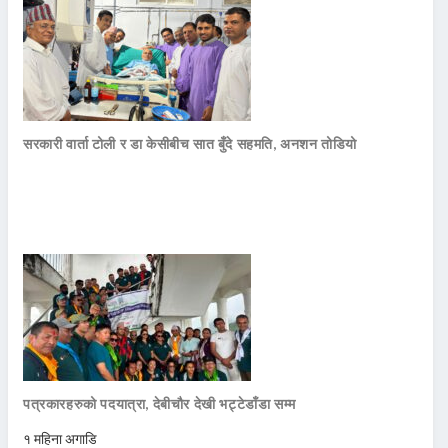
सरकारी वार्ता टोली र डा केसीबीच सात बुँदे सहमति, अनशन तोडियो
पत्रकारहरुको पदयात्रा, देबीचौर देखी भट्टेडाँडा सम्म
१ महिना अगाडि