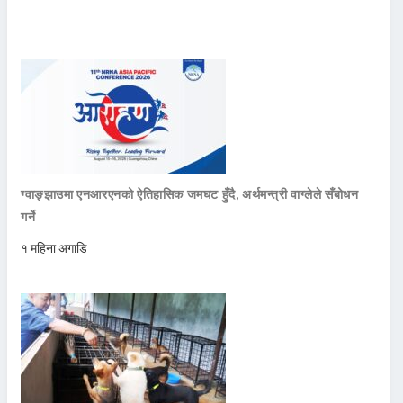
ग्वाङ्झाउमा एनआरएनको ऐतिहासिक जमघट हुँदै, अर्थमन्त्री वाग्लेले सँबोधन
गर्ने
१ महिना अगाडि