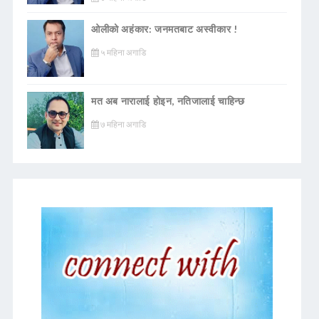
ओलीको अहंकार: जनमतबाट अस्वीकार !
५ महिना अगाडि
मत अब नारालाई होइन, नतिजालाई चाहिन्छ
७ महिना अगाडि