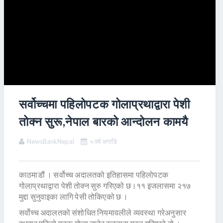
सर्वोच्चमा पहिलोपटक गोलाप्रथाद्वारा पेशी
तोक्न सुरू,नेपाल बारको आन्दोलन कामयै
NewsBankNepal
५ वर्ष अगाडि
काठमाडौं । सर्वोच्च अदालतको इतिहासमा पहिलोपटक
गोलाप्रथाद्वारा पेशी तोक्न सुरु गरिएको छ।११ इजलासमा २१७
मुद्दा सुनुवाइका लागि पेसी तोकिएको छ ।
सर्वोच्च अदालतको संशोधित नियमावलीले व्यवस्था गरेअनुसार