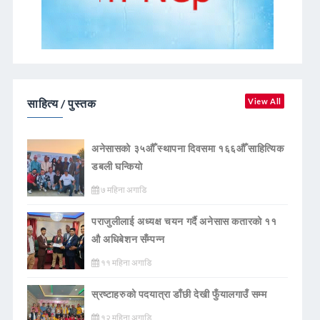
साहित्य / पुस्तक
View All
अनेसासको ३५औँ स्थापना दिवसमा १६६औँ साहित्यिक
डबली घन्कियाे
७ महिना अगाडि
पराजुलीलाई अध्यक्ष चयन गर्दै अनेसास कतारको ११
औ अधिबेशन सँम्पन्न
११ महिना अगाडि
स्रष्टाहरुको पदयात्रा डाँछी देखी फुँयालगाउँ सम्म
१२ महिना अगाडि