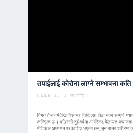
तपाईलाई कोरोना लाग्ने सम्भावना कति छ
Lok Bhatta
५ वर्ष अगाडि
विगत तीन वर्षदेखि विश्वभर चिकित्सा विज्ञानको सम्पूर्ण ध
केन्द्रित छ । पछिल्लो दुई वर्षमा अमेरिका, बेलायत, क्यान
मेडिकल अध्ययन प्रकाशित भएका छन् जुन मानव शरीरमा को