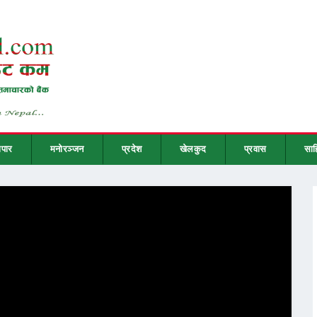
ापार
मनोरञ्जन
प्रदेश
खेलकुद
प्रवास
साह