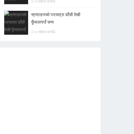
११ महिना अगाडि
स्रष्टाहरुको पदयात्रा डाँछी देखी
फुँयालगाउँ सम्म
१२ महिना अगाडि