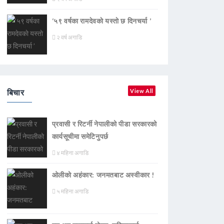
‘५९ वर्षका रामदेवकाे यस्ताे छ दिनचर्या ’
२ वर्ष अगाडि
बिचार
View All
प्रवासी र रिटर्नी नेपालीको पीडा सरकारको
कार्यसूचीमा समेटिनुपर्छ
४ महिना अगाडि
ओलीको अहंकार: जनमतबाट अस्वीकार !
५ महिना अगाडि