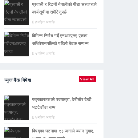
प्रवासी र रिटर्नी नेपालीको पीडा सरकारको
कार्यसूचीमा समेटिनुपर्छ
४ महिना अगाडि
विभिन्न निर्णय गर्दै एनआरएनए एकता
अधिवेशनपछिको पहिलो बैठक सम्पन्न
५ महिना अगाडि
न्युज बैंक बिषेश
View All
पत्रकारहरुको पदयात्रा, देबीचौर देखी
भट्टेडाँडा सम्म
१ महिना अगाडि
बिपद्का घटनामा ९३ जनाले ज्यान गुमाए,