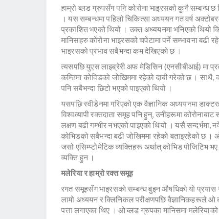
हाम्रो ब्लड ग्रुपसँग पनि कोरोना भाइरसको कुनै सम्बन्ध
। यस सम्बन्धमा पहिलो चिकित्सा अध्ययन गत वर्ष अक्टोब
प्रकाशित भएको थियो । उक्त अध्ययनमा भनिएको थियो कि
मानिसहरु कोरोना भाइरसको चपेटामा पर्ने सम्भावना बढी र
भाइरसको प्रभाव सबैभन्दा कम देखिएको छ ।
त्यसपछि युएस लाइब्रेरी अफ मेडिसिन (एनसीबीआई) मा प्
कम्तिमा कोविडको जोखिममा रहेको दाबी गरेको छ । साथै, 
पनि सबैभन्दा छिटो भएको पाइएको थियो ।
यसपछि स्वीडेनमा गरिएको एक वैज्ञानिक अध्ययनमा डाक्टरहर
विश्वव्यापी रक्तदाता समूह पनि हुन्, उनीहरूमा कोरोनाब
लक्षण बढी गम्भीर नभएको पाइएको थियो । यसै सन्दर्भमा, नर
कोभिडको सबैभन्दा बढी जोखिममा रहेको बताइरहेको छ । ओ ब्
जसो एसिम्प्टोमेटिक व्यक्तिहरू अर्थात् कोभिड पोजिटिभ 
व्यक्ति हुन ।
मलेरिया र हाम्रो रक्त समूह
रगत समूहसँग भाइरसको सम्बन्ध बुझ्न औषधिको यो प्रयास 
लामो अध्ययन र क्लिनिकल परीक्षणपछि वैज्ञानिकहरूले ओ ब्ल
पत्ता लगाएका थिए । ओ ब्लड ग्रुपका मानिसमा मलेरियाको