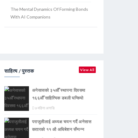
The Mental Dynamics Of Forming Bonds
With AI Companions
साहित्य / पुस्तक
View All
अनेसासको ३५औँ स्थापना दिवसमा
१६६औँ साहित्यिक डबली घन्कियाे
७ महिना अगाडि
पराजुलीलाई अध्यक्ष चयन गर्दै अनेसास
कतारको ११ औ अधिबेशन सँम्पन्न