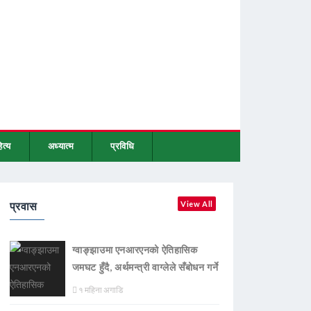
ित्य
अध्यात्म
प्रविधि
प्रवास
View All
ग्वाङ्झाउमा एनआरएनको ऐतिहासिक
जमघट हुँदै, अर्थमन्त्री वाग्लेले सँबोधन गर्ने
१ महिना अगाडि