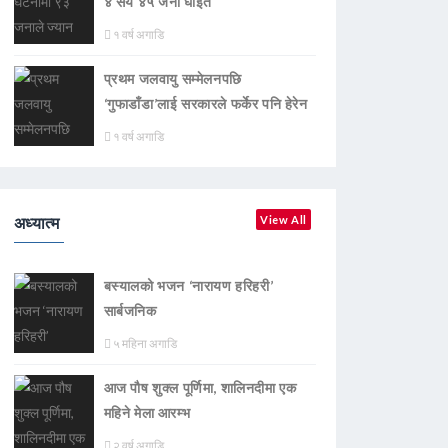
४ सय ४५ जना घाइते
१ वर्ष अगाडि
प्रथम जलवायु सम्मेलनपछि
‘गुफाडाँडा’लाई सरकारले फर्केर पनि हेरेन
१ वर्ष अगाडि
अध्यात्म
View All
बस्यालको भजन ‘नारायण हरिहरी’
सार्बजनिक
५ महिना अगाडि
आज पौष शुक्ल पूर्णिमा, शालिनदीमा एक
महिने मेला आरम्भ
२ वर्ष अगाडि