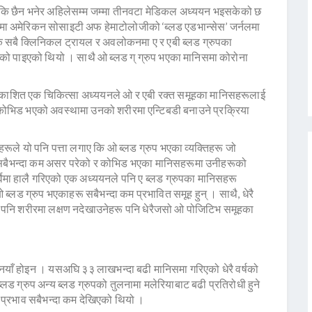
 छ कि छैन भनेर अहिलेसम्म जम्मा तीनवटा मेडिकल अध्ययन भइसकेको छ
रमा अमेरिकन सोसाइटी अफ हेमाटोलोजीको ‘ब्लड एडभान्सेस’ जर्नलमा
 सबै क्लिनिकल ट्रायल र अवलोकनमा ए र एबी ब्लड ग्रुपका
हेको पाइएको थियो । साथै ओ ब्लड ग् ग्रुप भएका मानिसमा कोरोना
रकाशित एक चिकित्सा अध्ययनले ओ र एबी रक्त समूहका मानिसहरूलाई
कोभिड भएको अवस्थामा उनको शरीरमा एन्टिबडी बनाउने प्रक्रिया
ूले यो पनि पत्ता लगाए कि ओ ब्लड ग्रुप भएका व्यक्तिहरू जो
ाट सबैभन्दा कम असर परेको र कोभिड भएका मानिसहरूमा उनीहरूको
्वेमा हालै गरिएको एक अध्ययनले पनि ए ब्लड ग्रुपका मानिसहरू
लड ग्रुप भएकाहरू सबैभन्दा कम प्रभावित समूह हुन् । साथै, धेरै
भए पनि शरीरमा लक्षण नदेखाउनेहरू पनि धेरैजसो ओ पोजिटिभ समूहका
नयाँ होइन । यसअघि ३३ लाखभन्दा बढी मानिसमा गरिएको धेरै वर्षको
ड ग्रुप अन्य ब्लड ग्रुपको तुलनामा मलेरियाबाट बढी प्रतिरोधी हुने
 प्रभाव सबैभन्दा कम देखिएको थियो ।