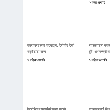
२ हप्ता अगाडि
पत्रकारहरुको पदयात्रा, देबीचौर देखी
ग्वाङ्झाउमा ए
भट्टेडाँडा सम्म
हुँदै, अर्थमन्त्री व
१ महिना अगाडि
१ महिना अगाडि
पेट्रोलियम पदार्थको मुल्य घट्यो
पत्रकारलाई जिम्