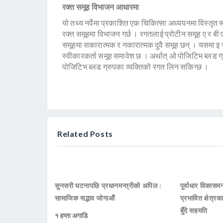
रक्त समूह विभाजन आधारमा
यो तथ्य नर्वेमा प्रकाशित एक चिकित्सा अध्ययनमा विस्त
रक्त समूहमा विभाजन गर्छ । रगतलाई प्रोटीन समूह ए र बी
समूहमा सकारात्मक र नकारात्मक दुवै समूह छन् । यसमा इ स
स्वीकारकर्ता समूह समावेश छ । अर्थात् ओ पोजिटिभ ब्लड ग्
पोजिटिभ ब्लड ग्रुपका व्यक्तिको रगत लिन सकिन्छ ।
Related Posts
सुनसरी घटनापछि प्रधानमन्त्रीको अपिल :
पूर्वाधार विकासमन
सामाजिक सद्भाव जोगाऔं
प्रभावित क्षेत्र
बुँदे सहमति
१ हप्ता अगाडि