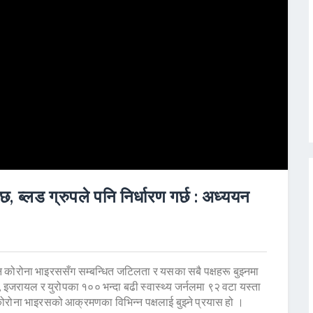
, ब्लड ग्रुपले पनि निर्धारण गर्छ : अध्ययन
्यान कोरोना भाइरससँग सम्बन्धित जटिलता र यसका सबै पक्षहरू बुझ्नमा
डा, इजरायल र युरोपका १०० भन्दा बढी स्वास्थ्य जर्नलमा ९२ वटा यस्ता
रोना भाइरसको आक्रमणका विभिन्न पक्षलाई बुझ्ने प्रयास हो ।