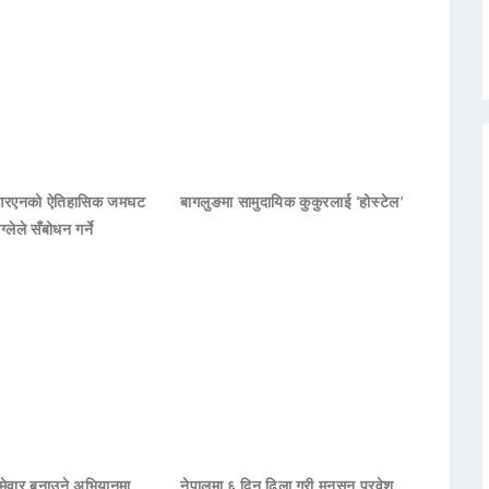
नआरएनको ऐतिहासिक जमघट
बागलुङमा सामुदायिक कुकुरलाई ‘होस्टेल’
ाग्लेले सँबोधन गर्ने
मेवार बनाउने अभियानमा
नेपालमा ६ दिन ढिला गरी मनसुन प्रवेश