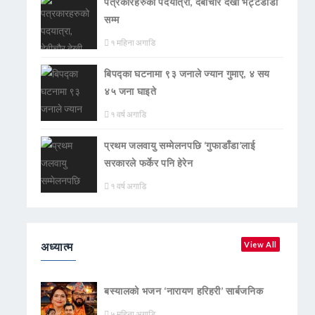
पत्रकारहरुको पदयात्रा, देबीचौर देखी भट्टेडाँडा
सम्म
१ महिना अगाडि
बिपद्का घटनामा ९३ जनाले ज्यान गुमाए, ४ सय
४५ जना घाइते
१ वर्ष अगाडि
प्रथम जलवायु सम्मेलनपछि ‘गुफाडाँडा’लाई
सरकारले फर्केर पनि हेरेन
१ वर्ष अगाडि
अध्यात्म
View All
बस्यालको भजन ‘नारायण हरिहरी’ सार्बजनिक
५ महिना अगाडि