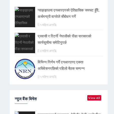
ग्वाङ्झाउमा एनआरएनको ऐतिहासिक जमघट हुँदै,
अर्थमन्त्री वाग्लेले सँबोधन गर्ने
१ महिना अगाडि
प्रवासी र रिटर्नी नेपालीको पीडा सरकारको
कार्यसूचीमा समेटिनुपर्छ
४ महिना अगाडि
विभिन्न निर्णय गर्दै एनआरएनए एकता
अधिवेशनपछिको पहिलो बैठक सम्पन्न
५ महिना अगाडि
न्युज बैंक बिषेश
View All