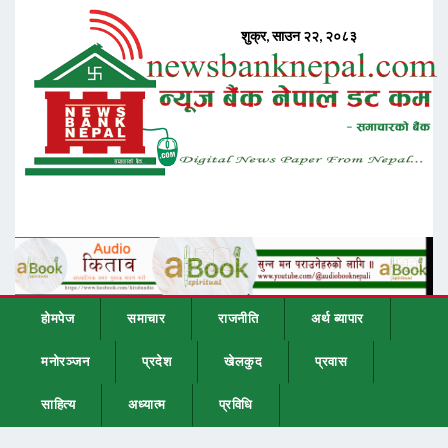
होमपेज
समाचार
राजनीति
अर्थ ब्यापार
मनोरञ्जन
प्रदेश
खेलकुद
प्रवास
साहित्य
अध्यात्म
प्रविधि