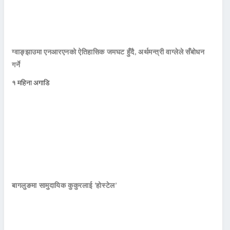
ग्वाङ्झाउमा एनआरएनको ऐतिहासिक जमघट हुँदै, अर्थमन्त्री वाग्लेले सँबोधन
गर्ने
१ महिना अगाडि
बागलुङमा सामुदायिक कुकुरलाई ‘होस्टेल’