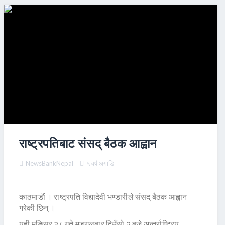
राष्ट्रपतिबाट संसद् बैठक आह्वान
NewsBankNepal
५ वर्ष अगाडि
काठमाडाैं । राष्ट्रपति विद्यादेवी भण्डारीले संसद् बैठक आह्वान
गरेकी छिन् ।
यही मङ्सिर २८ गते मङ्गलबार दिउँसो २ बजे अन्तर्राष्ट्रिय