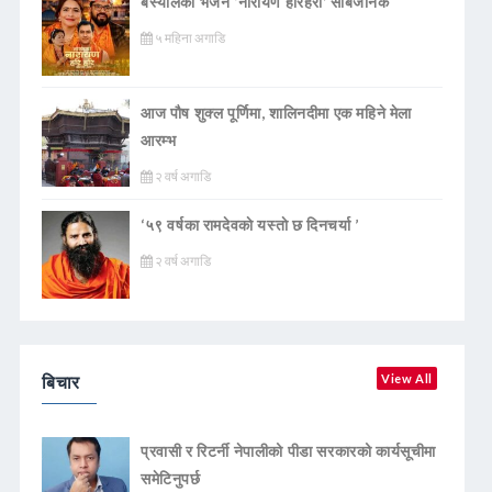
बस्यालको भजन ‘नारायण हरिहरी’ सार्बजनिक
५ महिना अगाडि
आज पौष शुक्ल पूर्णिमा, शालिनदीमा एक महिने मेला
आरम्भ
२ वर्ष अगाडि
‘५९ वर्षका रामदेवकाे यस्ताे छ दिनचर्या ’
२ वर्ष अगाडि
बिचार
View All
प्रवासी र रिटर्नी नेपालीको पीडा सरकारको कार्यसूचीमा
समेटिनुपर्छ