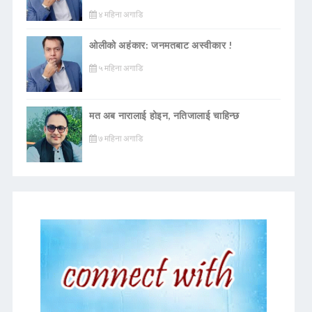
४ महिना अगाडि
ओलीको अहंकार: जनमतबाट अस्वीकार !
५ महिना अगाडि
मत अब नारालाई होइन, नतिजालाई चाहिन्छ
७ महिना अगाडि