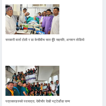
सरकारी वार्ता टोली र डा केसीबीच सात बुँदे सहमति, अनशन तोडियो
पत्रकारहरुको पदयात्रा, देबीचौर देखी भट्टेडाँडा सम्म