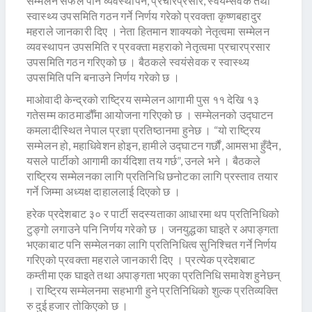
सम्मेलन सफल पार्न व्यवस्थापन, प्रचारप्रसार, स्वयम्सेवक तथा
स्वास्थ्य उपसमिति गठन गर्ने निर्णय गरेको प्रवक्ता कृष्णबहादुर
महराले जानकारी दिए । नेता हितमान शाक्यको नेतृत्वमा सम्मेलन
व्यवस्थापन उपसमिति र प्रवक्ता महराको नेतृत्वमा प्रचारप्रसार
उपसमिति गठन गरिएको छ । बैठकले स्वयंसेवक र स्वास्थ्य
उपसमिति पनि बनाउने निर्णय गरेको छ ।
माओवादी केन्द्रको राष्ट्रिय सम्मेलन आगामी पुस ११ देखि १३
गतेसम्म काठमाडौँमा आयोजना गरिएको छ । सम्मेलनको उद्घाटन
कमलादीस्थित नेपाल प्रज्ञा प्रतिष्ठानमा हुनेछ । “यो राष्ट्रिय
सम्मेलन हो, महाधिवेशन होइन, हामीले उद्घाटन गर्छौं, आमसभा हुँदैन,
यसले पार्टीको आगामी कार्यदिशा तय गर्छ”, उनले भने । बैठकले
राष्ट्रिय सम्मेलनका लागि प्रतिनिधि छनोटका लागि प्रस्ताव तयार
गर्ने जिम्मा अध्यक्ष दाहाललाई दिएको छ ।
हरेक प्रदेशबाट ३० र पार्टी सदस्यताका आधारमा थप प्रतिनिधिको
टुङ्गो लगाउने पनि निर्णय गरेको छ । जनयुद्धका घाइते र अपाङ्गता
भएकाबाट पनि सम्मेलनका लागि प्रतिनिधित्व सुनिश्चित गर्ने निर्णय
गरिएको प्रवक्ता महराले जानकारी दिए । प्रत्येक प्रदेशबाट
कम्तीमा एक घाइते तथा अपाङ्गता भएका प्रतिनिधि समावेश हुनेछन्
। राष्ट्रिय सम्मेलनमा सहभागी हुने प्रतिनिधिको शुल्क प्रतिव्यक्ति
रु दुई हजार तोकिएको छ ।