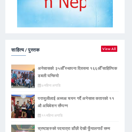
साहित्य / पुस्तक
View All
अनेसासको ३५औँ स्थापना दिवसमा १६६औँ साहित्यिक
डबली घन्कियाे
७ महिना अगाडि
पराजुलीलाई अध्यक्ष चयन गर्दै अनेसास कतारको ११
औ अधिबेशन सँम्पन्न
११ महिना अगाडि
स्रष्टाहरुको पदयात्रा डाँछी देखी फुँयालगाउँ सम्म