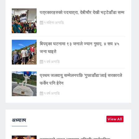
पत्रकारहरुको पदयात्रा, देबीचौर देखी भट्टेडाँडा सम्म
१ महिना अगाडि
बिपद्का घटनामा ९३ जनाले ज्यान गुमाए, ४ सय ४५
जना घाइते
१ वर्ष अगाडि
प्रथम जलवायु सम्मेलनपछि ‘गुफाडाँडा’लाई सरकारले
फर्केर पनि हेरेन
१ वर्ष अगाडि
अध्यात्म
View All