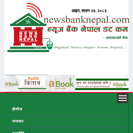
होमपेज
समाचार