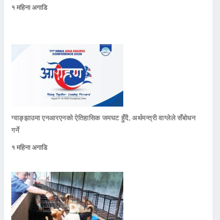
१ महिना अगाडि
ग्वाङ्झाउमा एनआरएनको ऐतिहासिक जमघट हुँदै, अर्थमन्त्री वाग्लेले सँबोधन
गर्ने
१ महिना अगाडि