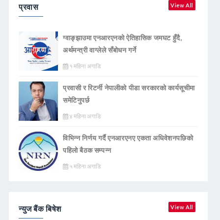
प्रवास
View All
ग्वाङ्झाउमा एनआरएनको ऐतिहासिक जमघट हुँदै,
अर्थमन्त्री वाग्लेले सँबोधन गर्ने
१ महिना अगाडि
प्रवासी र रिटर्नी नेपालीको पीडा सरकारको कार्यसूचीमा
समेटिनुपर्छ
४ महिना अगाडि
विभिन्न निर्णय गर्दै एनआरएनए एकता अधिवेशनपछिको
पहिलो बैठक सम्पन्न
५ महिना अगाडि
न्युज बैंक बिषेश
View All