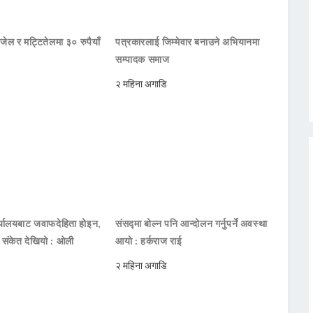
जेल र मट्टितेलमा ३० रुपैयाँ
पत्रकारलाई जिम्मेवार बनाउने अभियानमा
सम्पादक समाज
२ महिना अगाडि
ार्यालयबाट जवाफदेहिता होइन,
संसद्मा बोल्न पनि आन्दोलन गर्नुपर्ने अवस्था
ो संकेत देखियो : ओली
आयो : हर्कराज राई
२ महिना अगाडि