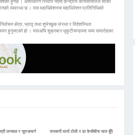
र्षको हुनेछ । असाधारण स्थिति भएमा केन्द्रीय कार्यसमितिले सोको
ानको व्यवस्था छ । यस महाधिवेशनमा महाधिवेशन प्रतिनिधिको
्वाचन क्षेत्र, भ्रातृ तथा शुभेच्छुक संस्था र विदेशस्थित
 चयन हुनुभएको हो । यसअघि शुक्रबार भृकुटीमण्डपमा भव्य समारोहका
्त्री लम्साल र सुरुङमार्ग
सरकारी वार्ता टोली र डा केसीबीच सात बुँदे