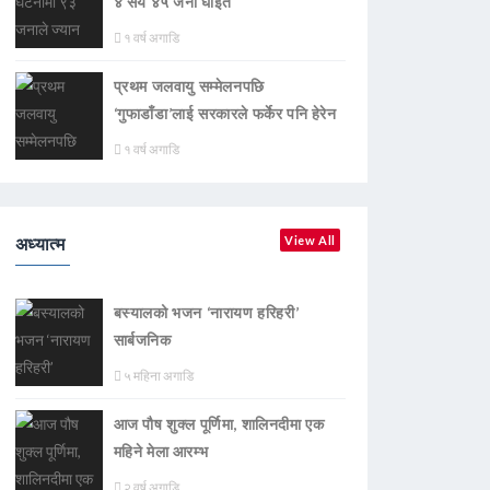
४ सय ४५ जना घाइते
१ वर्ष अगाडि
प्रथम जलवायु सम्मेलनपछि
‘गुफाडाँडा’लाई सरकारले फर्केर पनि हेरेन
१ वर्ष अगाडि
अध्यात्म
View All
बस्यालको भजन ‘नारायण हरिहरी’
सार्बजनिक
५ महिना अगाडि
आज पौष शुक्ल पूर्णिमा, शालिनदीमा एक
महिने मेला आरम्भ
२ वर्ष अगाडि