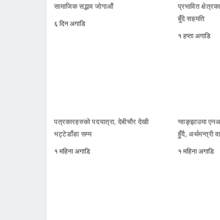
सामाजिक सद्भाव जोगाऔं
प्रभावित क्षेत्र
बुँदे सहमति
६ दिन अगाडि
१ हप्ता अगाडि
पत्रकारहरुको पदयात्रा, देबीचौर देखी
ग्वाङ्झाउमा ए
भट्टेडाँडा सम्म
हुँदै, अर्थमन्त्री व
१ महिना अगाडि
१ महिना अगाडि