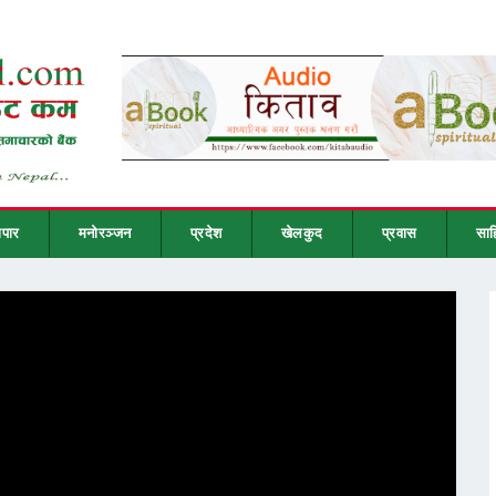
ापार
मनोरञ्जन
प्रदेश
खेलकुद
प्रवास
साह