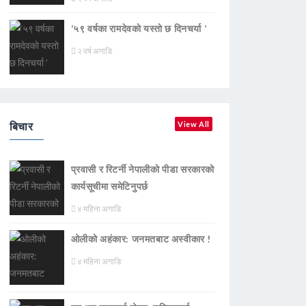
‘५९ वर्षका रामदेवकाे यस्ताे छ दिनचर्या ’
२ वर्ष अगाडि
बिचार
View All
प्रवासी र रिटर्नी नेपालीको पीडा सरकारको
कार्यसूचीमा समेटिनुपर्छ
४ महिना अगाडि
ओलीको अहंकार: जनमतबाट अस्वीकार !
४ महिना अगाडि