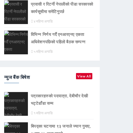
प्रवासी र रिटर्नी नेपालीको पीडा सरकारको
कार्यसूचीमा समेटिनुपर्छ
४ महिना अगाडि
विभिन्न निर्णय गर्दै एनआरएनए एकता
अधिवेशनपछिको पहिलो बैठक सम्पन्न
५ महिना अगाडि
न्युज बैंक बिषेश
View All
पत्रकारहरुको पदयात्रा, देबीचौर देखी
भट्टेडाँडा सम्म
१ महिना अगाडि
बिपद्का घटनामा ९३ जनाले ज्यान गुमाए,