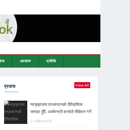
ित्य
अध्यात्म
प्रविधि
प्रवास
View All
ग्वाङ्झाउमा एनआरएनको ऐतिहासिक
जमघट हुँदै, अर्थमन्त्री वाग्लेले सँबोधन गर्ने
१ महिना अगाडि