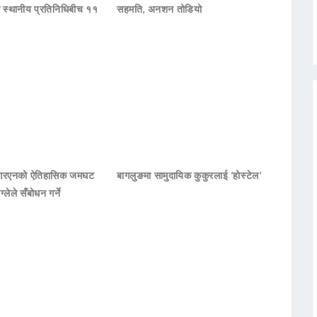
का स्थानीय प्रतिनिधिबीच ११
सहमति, अनशन तोडियो
नआरएनको ऐतिहासिक जमघट
बागलुङमा सामुदायिक कुकुरलाई ‘होस्टेल’
ाग्लेले सँबोधन गर्ने