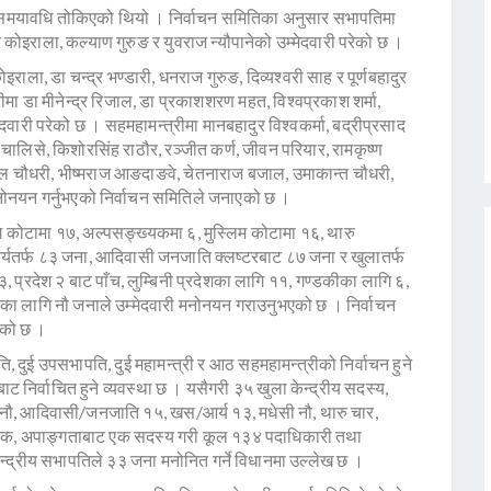
यन समयावधि तोकिएको थियो । निर्वाचन समितिका अनुसार सभापतिमा
र कोइराला, कल्याण गुरुङ र युवराज न्यौपानेको उम्मेदवारी परेको छ ।
ला, डा चन्द्र भण्डारी, धनराज गुरुङ, दिव्यश्वरी साह र पूर्णबहादुर
मा डा मीनेन्द्र रिजाल, डा प्रकाशशरण महत, विश्वप्रकाश शर्मा,
दवारी परेको छ । सहमहामन्त्रीमा मानबहादुर विश्वकर्मा, बद्रीप्रसाद
ाज चालिसे, किशोरसिंह राठौर, रञ्जीत कर्ण, जीवन परियार, रामकृष्ण
ाल चौधरी, भीष्मराज आङदाङवे, चेतनाराज बजाल, उमाकान्त चौधरी,
ी मनोनयन गर्नुभएको निर्वाचन समितिले जनाएको छ ।
ङ्ग कोटामा १७, अल्पसङ्ख्यकमा ६, मुस्लिम कोटामा १६, थारु
्यतर्फ ८३ जना, आदिवासी जनजाति क्लष्टरबाट ८७ जना र खुलातर्फ
 प्रदेश २ बाट पाँच, लुम्बिनी प्रदेशका लागि ११, गण्डकीका लागि ६,
तीका लागि नौ जनाले उम्मेदवारी मनोनयन गराउनुभएको छ । निर्वाचन
ेको छ ।
ि, दुई उपसभापति, दुई महामन्त्री र आठ सहमहामन्त्रीको निर्वाचन हुने
ेबाट निर्वाचित हुने व्यवस्था छ । यसैगरी ३५ खुला केन्द्रीय सदस्य,
त नौ, आदिवासी/जनजाति १५, खस/आर्य १३, मधेसी नौ, थारु चार,
ट एक, अपाङ्गताबाट एक सदस्य गरी कूल १३४ पदाधिकारी तथा
न्द्रीय सभापतिले ३३ जना मनोनित गर्ने विधानमा उल्लेख छ ।