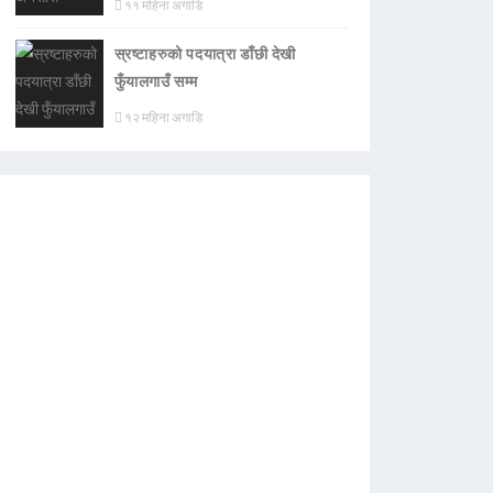
११ महिना अगाडि
स्रष्टाहरुको पदयात्रा डाँछी देखी
फुँयालगाउँ सम्म
१२ महिना अगाडि