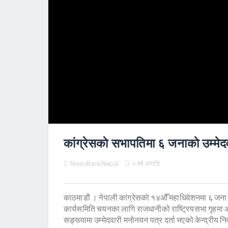
कांग्रेसकाे सभापतिमा ६ जनाकाे उम्मेदवा
NewsBankNepal
५ वर्ष अगाडि
काठमाडाैं । नेपाली कांग्रेसको १४औँ महाधिवेशनमा ६ जन
कार्यसमिति चयनका लागि राजधानीको राष्ट्रियसभा गृहमा 
सङ्ख्यामा उम्मेदवारी मनोनयन पत्र दर्ता भएको केन्द्रीय 