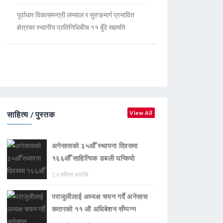
पूर्वाधार विकासमन्त्री लम्साल र सुरुङमार्ग प्रभावित
क्षेत्रका स्थानीय प्रतिनिधिबीच ११ बुँदे सहमति
साहित्य / पुस्तक
View All
अनेसासको ३५औँ स्थापना दिवसमा
१६६औँ साहित्यिक डबली घन्कियाे
७ महिना अगाडि
पराजुलीलाई अध्यक्ष चयन गर्दै अनेसास
कतारको ११ औ अधिबेशन सँम्पन्न