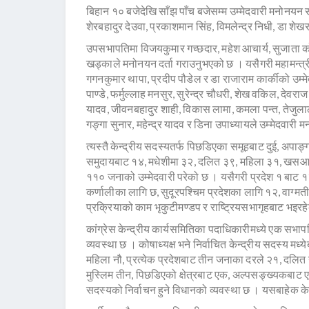
बिहान १० बजेदेखि साँझ पाँच बजेसम्म उम्मेदवारी मनोन
शेरबहादुर देउवा, प्रकाशमान सिंह, विमलेन्द्र निधी, डा शेख
उपसभापतिमा विजयकुमार गच्छदार, महेश आचार्य, सुजाता कोइरा
खड्काले मनोनयन दर्ता गराउनुभएको छ । यसैगरी महामन्त्री
गगनकुमार थापा, प्रदीप पौडेल र डा राजाराम कार्कीको उम्मे
पाण्डे, फर्मुल्लाह मनसुर, सुरेन्द्र चौधरी, शेख वकिल, देवर
यादव, जीवनबहादुर शाही, विकास लामा, कमला पन्त, तेजुल
गङ्गा सुनार, महेन्द्र यादव र डिना उपाध्यायले उम्मेदवार
त्यस्तै केन्द्रीय सदस्यतर्फ पिछडिएका समूहबाट दुई, अपा
समुदायबाट १४, मधेशीमा ३२, दलित ३९, महिला ३१, खसआर
११० जनाको उम्मेदवारी परेको छ । यसैगरी प्रदेश १ बाट १३,
कर्णालीका लागि छ, सुदूरपश्चिम प्रदेशका लागि १२, वाग्म
प्रक्रियाको काम भृकुटीमण्डप र राष्ट्रियसभागृहबाट भइरह
कांग्रेस केन्द्रीय कार्यसमितिका पदाधिकारीमध्ये एक सभापत
व्यवस्था छ । कोषाध्यक्ष भने निर्वाचित केन्द्रीय सदस्य मध्य
महिला नौ, प्रत्येक प्रदेशबाट तीन जनाका दरले २१, दलि
मुस्लिम तीन, पिछडिएको क्षेत्रबाट एक, अल्पसङ्ख्यकबा
सदस्यको निर्वाचन हुने विधानको व्यवस्था छ । यसबाहेक के