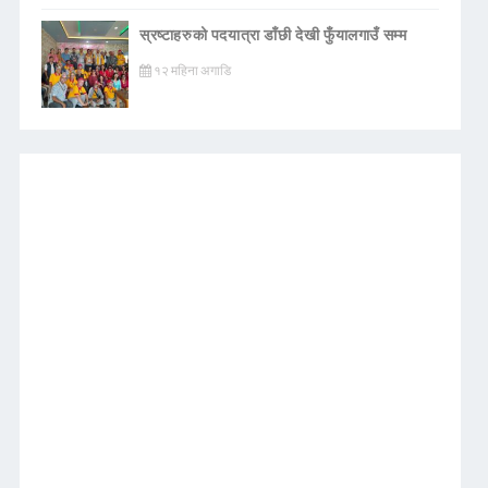
स्रष्टाहरुको पदयात्रा डाँछी देखी फुँयालगाउँ सम्म
१२ महिना अगाडि