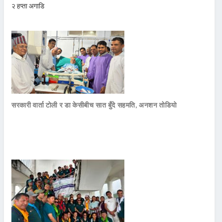
२ हप्ता अगाडि
सरकारी वार्ता टोली र डा केसीबीच सात बुँदे सहमति, अनशन तोडियो