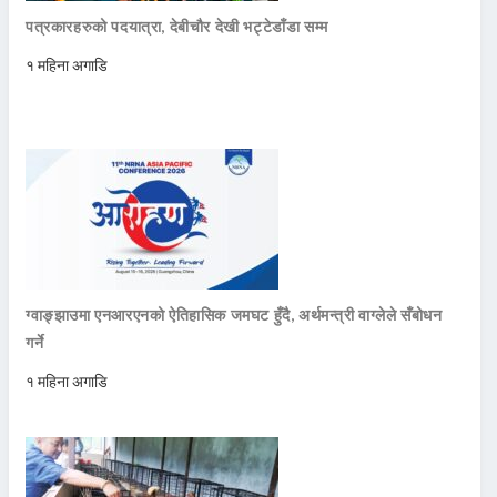
पत्रकारहरुको पदयात्रा, देबीचौर देखी भट्टेडाँडा सम्म
१ महिना अगाडि
ग्वाङ्झाउमा एनआरएनको ऐतिहासिक जमघट हुँदै, अर्थमन्त्री वाग्लेले सँबोधन
गर्ने
१ महिना अगाडि