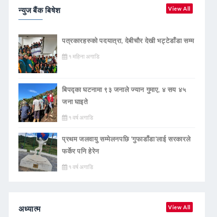
न्युज बैंक बिषेश
View All
पत्रकारहरुको पदयात्रा, देबीचौर देखी भट्टेडाँडा सम्म
१ महिना अगाडि
बिपद्का घटनामा ९३ जनाले ज्यान गुमाए, ४ सय ४५
जना घाइते
१ वर्ष अगाडि
प्रथम जलवायु सम्मेलनपछि ‘गुफाडाँडा’लाई सरकारले
फर्केर पनि हेरेन
१ वर्ष अगाडि
अध्यात्म
View All