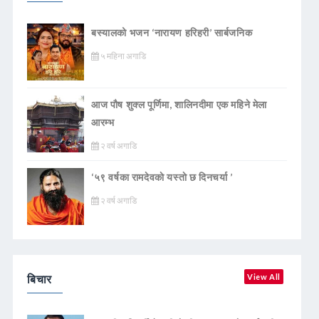
बस्यालको भजन ‘नारायण हरिहरी’ सार्बजनिक
५ महिना अगाडि
आज पौष शुक्ल पूर्णिमा, शालिनदीमा एक महिने मेला
आरम्भ
२ वर्ष अगाडि
‘५९ वर्षका रामदेवकाे यस्ताे छ दिनचर्या ’
२ वर्ष अगाडि
बिचार
View All