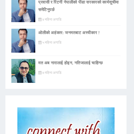
प्रवासी र रिटर्नी नेपालीको पीडा सरकारको कार्यसूचीमा
समेटिनुपर्छ
४ महिना अगाडि
ओलीको अहंकार: जनमतबाट अस्वीकार !
५ महिना अगाडि
मत अब नारालाई होइन, नतिजालाई चाहिन्छ
७ महिना अगाडि