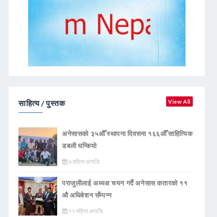
साहित्य / पुस्तक
View All
अनेसासको ३५औँ स्थापना दिवसमा १६६औँ साहित्यिक
डबली घन्कियाे
७ महिना अगाडि
पराजुलीलाई अध्यक्ष चयन गर्दै अनेसास कतारको ११
औ अधिबेशन सँम्पन्न
११ महिना अगाडि