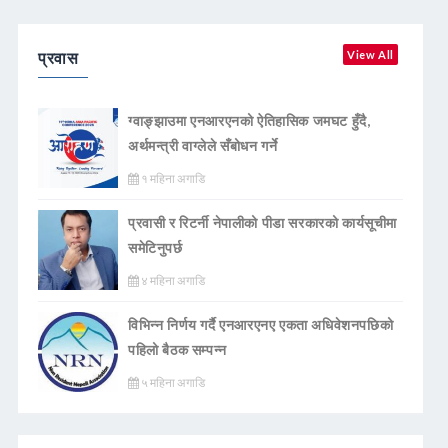
प्रवास
View All
ग्वाङ्झाउमा एनआरएनको ऐतिहासिक जमघट हुँदै,
अर्थमन्त्री वाग्लेले सँबोधन गर्ने
१ महिना अगाडि
प्रवासी र रिटर्नी नेपालीको पीडा सरकारको कार्यसूचीमा
समेटिनुपर्छ
४ महिना अगाडि
विभिन्न निर्णय गर्दै एनआरएनए एकता अधिवेशनपछिको
पहिलो बैठक सम्पन्न
५ महिना अगाडि