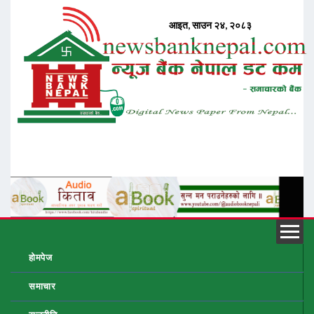
होमपेज
समाचार