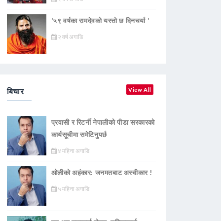
‘५९ वर्षका रामदेवकाे यस्ताे छ दिनचर्या ’
२ वर्ष अगाडि
बिचार
View All
प्रवासी र रिटर्नी नेपालीको पीडा सरकारको
कार्यसूचीमा समेटिनुपर्छ
४ महिना अगाडि
ओलीको अहंकार: जनमतबाट अस्वीकार !
५ महिना अगाडि