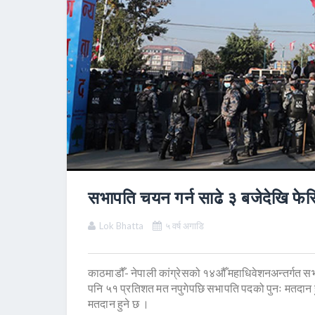
सभापति चयन गर्न साढे ३ बजेदेखि फे
Lok Bhatta
५ वर्ष अगाडि
काठमाडौँ- नेपाली कांग्रेसको १४औँ महाधिवेशनअन्तर्गत स
पनि ५१ प्रतिशत मत नपुगेपछि सभापति पदको पुनः मतदान हुदै
मतदान हुने छ ।