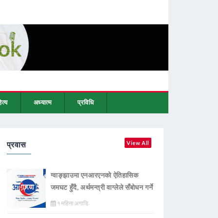
ित्य
अध्यात्म
प्रविधि
प्रवास
View All
ग्वाङ्झाउमा एनआरएनको ऐतिहासिक
जमघट हुँदै, अर्थमन्त्री वाग्लेले सँबोधन गर्ने
१ महिना अगाडि