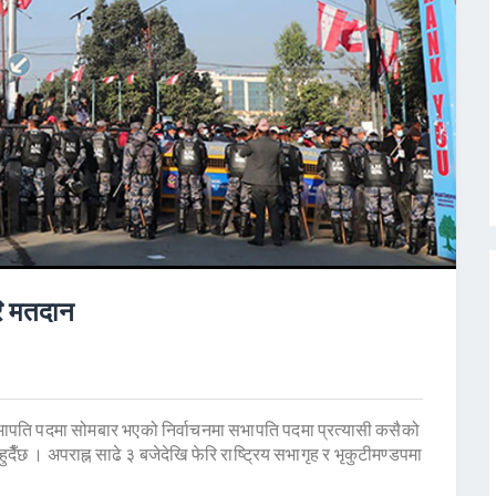
रि मतदान
भापति पदमा सोमबार भएको निर्वाचनमा सभापति पदमा प्रत्यासी कसैको
ँछ । अपराह्न साढे ३ बजेदेखि फेरि राष्ट्रिय सभागृह र भृकुटीमण्डपमा