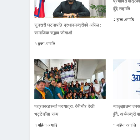
प्रभावित क्षेत्र
बुँदे सहमति
२ हप्ता अगाडि
सुनसरी घटनापछि प्रधानमन्त्रीको अपिल :
सामाजिक सद्भाव जोगाऔं
१ हप्ता अगाडि
पत्रकारहरुको पदयात्रा, देबीचौर देखी
ग्वाङ्झाउमा ए
भट्टेडाँडा सम्म
हुँदै, अर्थमन्त्री व
१ महिना अगाडि
१ महिना अगाडि