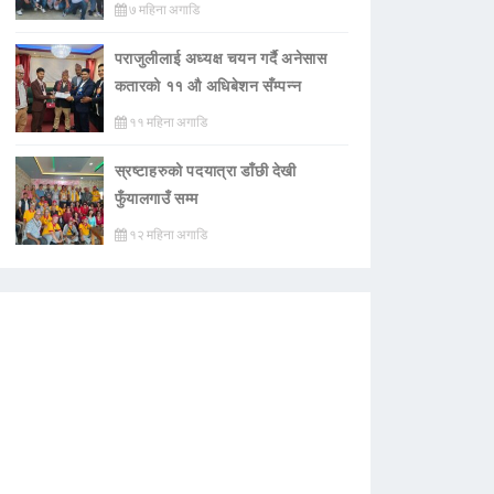
७ महिना अगाडि
पराजुलीलाई अध्यक्ष चयन गर्दै अनेसास
कतारको ११ औ अधिबेशन सँम्पन्न
११ महिना अगाडि
स्रष्टाहरुको पदयात्रा डाँछी देखी
फुँयालगाउँ सम्म
१२ महिना अगाडि