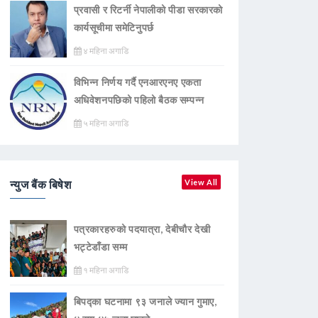
प्रवासी र रिटर्नी नेपालीको पीडा सरकारको
कार्यसूचीमा समेटिनुपर्छ
४ महिना अगाडि
विभिन्न निर्णय गर्दै एनआरएनए एकता
अधिवेशनपछिको पहिलो बैठक सम्पन्न
५ महिना अगाडि
न्युज बैंक बिषेश
View All
पत्रकारहरुको पदयात्रा, देबीचौर देखी
भट्टेडाँडा सम्म
१ महिना अगाडि
बिपद्का घटनामा ९३ जनाले ज्यान गुमाए,