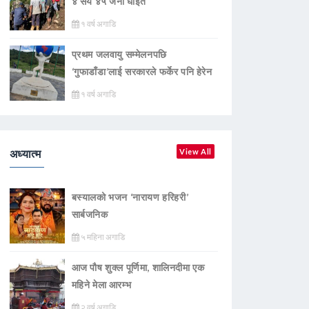
४ सय ४५ जना घाइते
१ वर्ष अगाडि
प्रथम जलवायु सम्मेलनपछि
‘गुफाडाँडा’लाई सरकारले फर्केर पनि हेरेन
१ वर्ष अगाडि
अध्यात्म
View All
बस्यालको भजन ‘नारायण हरिहरी’
सार्बजनिक
५ महिना अगाडि
आज पौष शुक्ल पूर्णिमा, शालिनदीमा एक
महिने मेला आरम्भ
२ वर्ष अगाडि