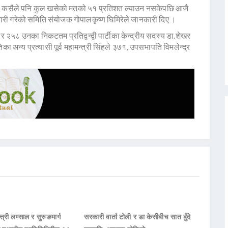
 कसैले पनि कुल खसेको मतको ५१ प्रतिशत ल्याउन नसकेपछि आजै
तयारी गरेको समिति संयोजक गोपालकृष्ण घिमिरेले जानकारी दिए ।
र २५८ उनका निकटतम प्रतिद्वन्द्वी पार्टीका केन्द्रीय सदस्य डा.शेखर
अन्य प्रत्यासी पूर्व महामन्त्री सिंहले ३७१, उपसभापति विमलेन्द्र
।
्त्री लम्साल र सुरुङमार्ग
सरकारी वार्ता टोली र डा केसीबीच सात बुँदे