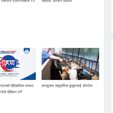
का स्थानीय प्रतिनिधिबीच ११
सहमति, अनशन तोडियो
नआरएनको ऐतिहासिक जमघट
बागलुङमा सामुदायिक कुकुरलाई ‘होस्टेल’
ाग्लेले सँबोधन गर्ने