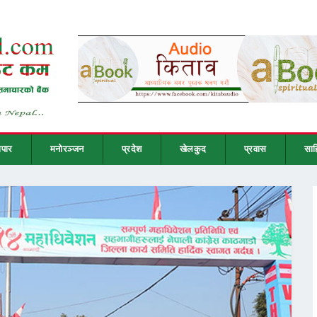
ापार
मनोरञ्जन
प्रदेश
खेलकुद
प्रवास
साह