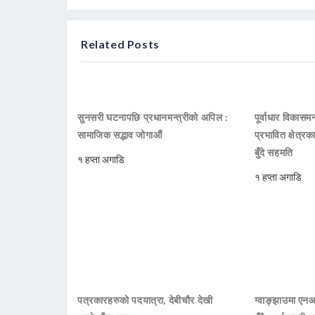
Related Posts
सुनसरी घटनापछि प्रधानमन्त्रीको अपिल :
पूर्वाधार विकासमन
सामाजिक सद्भाव जोगाऔं
प्रभावित क्षेत्र
बुँदे सहमति
१ हप्ता अगाडि
१ हप्ता अगाडि
पत्रकारहरुको पदयात्रा, देबीचौर देखी
ग्वाङ्झाउमा ए