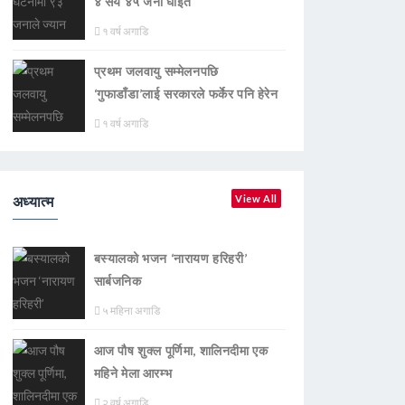
४ सय ४५ जना घाइते
१ वर्ष अगाडि
प्रथम जलवायु सम्मेलनपछि
‘गुफाडाँडा’लाई सरकारले फर्केर पनि हेरेन
१ वर्ष अगाडि
अध्यात्म
View All
बस्यालको भजन ‘नारायण हरिहरी’
सार्बजनिक
५ महिना अगाडि
आज पौष शुक्ल पूर्णिमा, शालिनदीमा एक
महिने मेला आरम्भ
२ वर्ष अगाडि