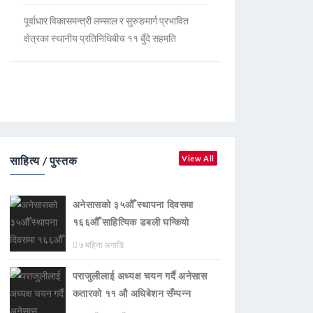
पूर्वाधार विकासमन्त्री लम्साल र सुरुङमार्ग प्रभावित
क्षेत्रका स्थानीय प्रतिनिधिबीच ११ बुँदे सहमति
साहित्य / पुस्तक
View All
अनेसासको ३५औँ स्थापना दिवसमा
१६६औँ साहित्यिक डबली घन्कियाे
७ महिना अगाडि
पराजुलीलाई अध्यक्ष चयन गर्दै अनेसास
कतारको ११ औ अधिबेशन सँम्पन्न