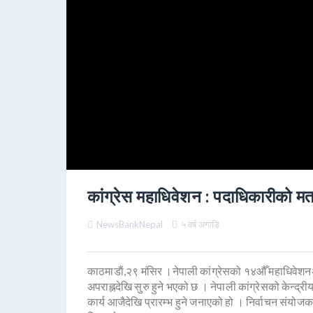
कांग्रेस महाधिवेशन : पदाधिकारीको म
NewsBankNepal
५ वर्ष अगाडि
काठमाडाैं,२९ मंसिर ।नेपाली कांग्रेसको १४औँ महाधिवेश
अपराह्नदेखि सुरु हुने भएको छ । नेपाली कांग्रेसको केन्द
कार्य आजैदेखि प्रारम्भ हुने जनाएको हो । निर्वाचन संयोज