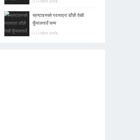
११ महिना अगाडि
स्रष्टाहरुको पदयात्रा डाँछी देखी
फुँयालगाउँ सम्म
१२ महिना अगाडि