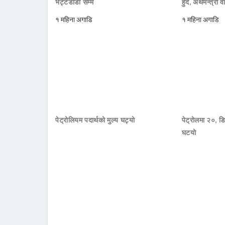
भट्टेडाँडा सम्म
हुँदै, अर्थमन्त्री व
१ महिना अगाडि
१ महिना अगाडि
पेट्रोलियम पदार्थको मुल्य घट्यो
पेट्रोलमा २०, डि
घटयो