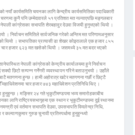
को नयाँ कार्यसमिति चयनका लागि केन्द्रीय कार्यसमितिका पदाधिकारी
ो चरणमा कुनै पनि उम्मेदवारले ५१ प्रतिशत मत नल्याएपछि मङ्गलबार
 नेपाली कांग्रेसका सभापति शेरबहादुर देउवा विजयी हुनुभएको थियो ।
यो । निर्वाचन समितिले सार्वजनिक गरेको अन्तिम मत परिणामअनुसार
ुभएको थियो । सभापतिका प्रत्यासी डा शेखर कोइरालाले एक हजार ८५५
 कूल चार हजार ६२३ मत खसेको थियो । जसमध्ये ३५ मत बदर भएको
ास्थित नेपाली कांग्रेसको केन्द्रीय कार्यालयमा हुने निर्वाचन
्दो छिटो सम्पन्न गर्नेगरी व्यवस्थापन गरिने बताउनुभयो । उहाँले
बाटै मतगणना हुन्छ । हामी अहोरात्र खटेर मतगणना गर्छौँ र छिट्टै
 १४औँ महाधिवेशनमा चार हजार ७४३ महाधिवेशन प्रतिनिधि थिए ।
ा हुनुहुन्छ । मङ्सिर २४ गते भृकुटीमण्डपमा भव्य समारोहकाबीच
ा लागि राष्ट्रियसभागृहमा एक स्थान र भृकुटीमण्डपमा दुई स्थानमा
्त्री एवं वर्तमान सभापति देउवा, उपसभापति विमलेन्द्र निधि,
 र कल्याणकुमार गुरुङ चुनावी प्रतिस्पर्धामा हुनुहुन्थ्यो