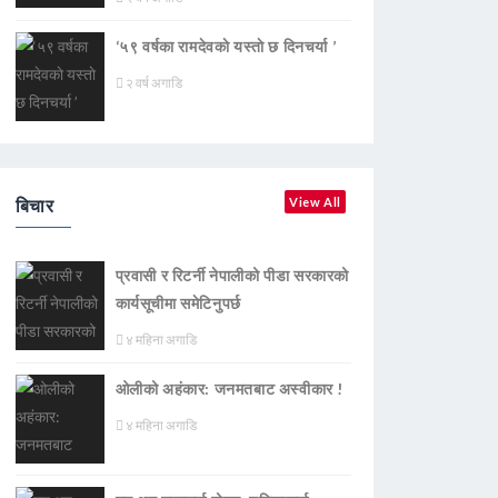
‘५९ वर्षका रामदेवकाे यस्ताे छ दिनचर्या ’
२ वर्ष अगाडि
बिचार
View All
प्रवासी र रिटर्नी नेपालीको पीडा सरकारको
कार्यसूचीमा समेटिनुपर्छ
४ महिना अगाडि
ओलीको अहंकार: जनमतबाट अस्वीकार !
४ महिना अगाडि