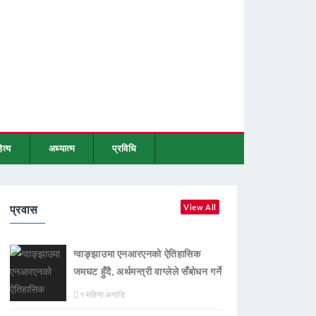
ित्य
अध्यात्म
प्रविधि
प्रवास
View All
ग्वाङ्झाउमा एनआरएनको ऐतिहासिक
जमघट हुँदै, अर्थमन्त्री वाग्लेले सँबोधन गर्ने
१ महिना अगाडि