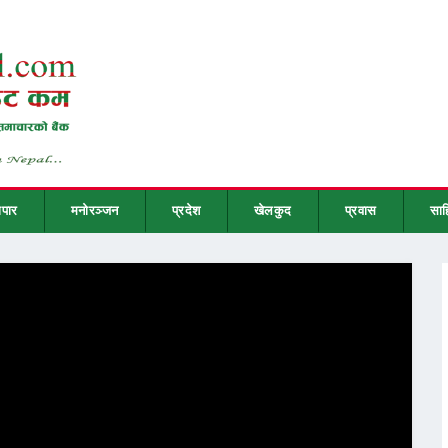
ापार
मनोरञ्जन
प्रदेश
खेलकुद
प्रवास
साह