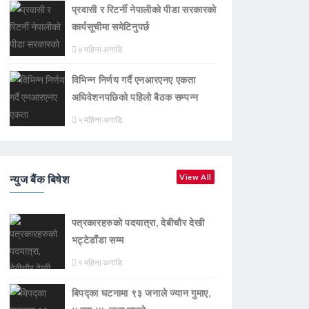
प्रवासी र रिटर्नी नेपालीको पीडा सरकारको
कार्यसूचीमा समेटिनुपर्छ
४ महिना अगाडि
विभिन्न निर्णय गर्दै एनआरएनए एकता
अधिवेशनपछिको पहिलो बैठक सम्पन्न
५ महिना अगाडि
न्युज बैंक बिषेश
View All
पत्रकारहरुको पदयात्रा, देबीचौर देखी
भट्टेडाँडा सम्म
१ महिना अगाडि
बिपद्का घटनामा ९३ जनाले ज्यान गुमाए,