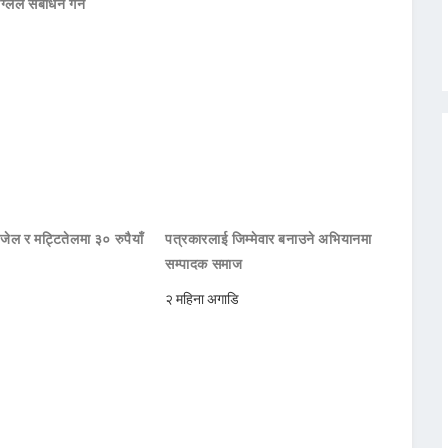
ाग्लेले सँबोधन गर्ने
जेल र मट्टितेलमा ३० रुपैयाँ
पत्रकारलाई जिम्मेवार बनाउने अभियानमा
सम्पादक समाज
२ महिना अगाडि