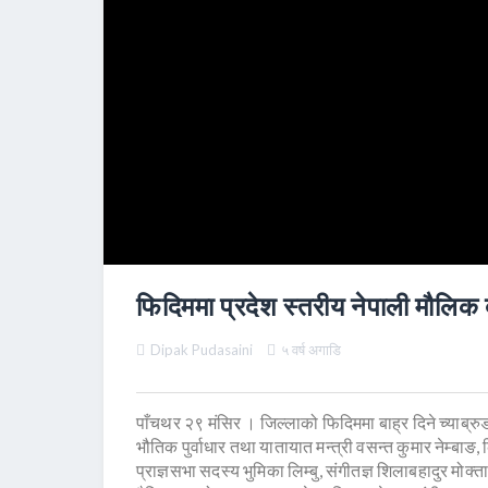
फिदिममा प्रदेश स्तरीय नेपाली मौलिक ब
Dipak Pudasaini
५ वर्ष अगाडि
पाँचथर २९ मंसिर । जिल्लाको फिदिममा बाह्र दिने च्याब्रुङ
भौतिक पुर्वाधार तथा यातायात मन्त्री वसन्त कुमार नेम्बाङ, 
प्राज्ञसभा सदस्य भुमिका लिम्बु, संगीतज्ञ शिलाबहादुर मोक्त