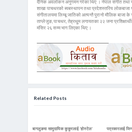
दैनिक अवलोकन अनुगमन गरेका थिए । नेपाल संगीत तथा नाट्
शाखा पाचथरको ब्यबस्थापन तथा प्रदेशस्तरिय लोकबाजा प्र
संगीतालयमा लिम्बू जातिको अत्यन्तै पुरानो मौलिक बाजा क
ताप्लेजुङ, पाचथर, तेह्रथुुम लगायतका २२ जना प्रशिक्षार्थी
मंसिर २६ सम्म भाग लिएका थिए ।
Related Posts
बागलुङमा सामुदायिक कुकुरलाई ‘होस्टेल’
पत्रकारलाई जिम्