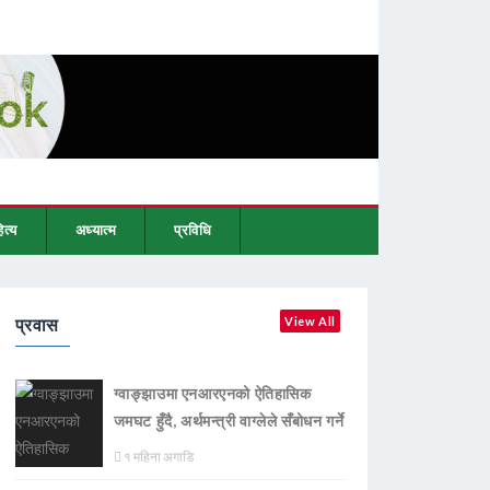
ित्य
अध्यात्म
प्रविधि
प्रवास
View All
ग्वाङ्झाउमा एनआरएनको ऐतिहासिक
जमघट हुँदै, अर्थमन्त्री वाग्लेले सँबोधन गर्ने
१ महिना अगाडि