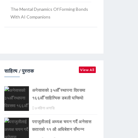
The Mental Dynamics Of Forming Bonds
With AI Companions
साहित्य / पुस्तक
View All
अनेसासको ३५औँ स्थापना दिवसमा
१६६औँ साहित्यिक डबली घन्कियाे
७ महिना अगाडि
पराजुलीलाई अध्यक्ष चयन गर्दै अनेसास
कतारको ११ औ अधिबेशन सँम्पन्न