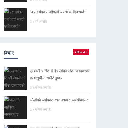
‘५९ वर्षका रामदेवकाे यस्ताे छ दिनचर्या ’
२ वर्ष अगाडि
बिचार
View All
प्रवासी र रिटर्नी नेपालीको पीडा सरकारको
कार्यसूचीमा समेटिनुपर्छ
४ महिना अगाडि
ओलीको अहंकार: जनमतबाट अस्वीकार !
५ महिना अगाडि