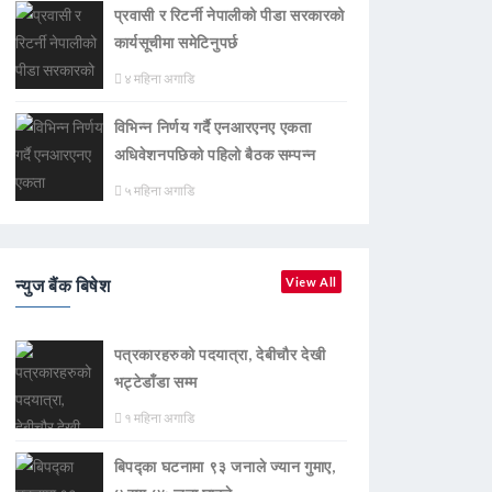
प्रवासी र रिटर्नी नेपालीको पीडा सरकारको
कार्यसूचीमा समेटिनुपर्छ
४ महिना अगाडि
विभिन्न निर्णय गर्दै एनआरएनए एकता
अधिवेशनपछिको पहिलो बैठक सम्पन्न
५ महिना अगाडि
न्युज बैंक बिषेश
View All
पत्रकारहरुको पदयात्रा, देबीचौर देखी
भट्टेडाँडा सम्म
१ महिना अगाडि
बिपद्का घटनामा ९३ जनाले ज्यान गुमाए,