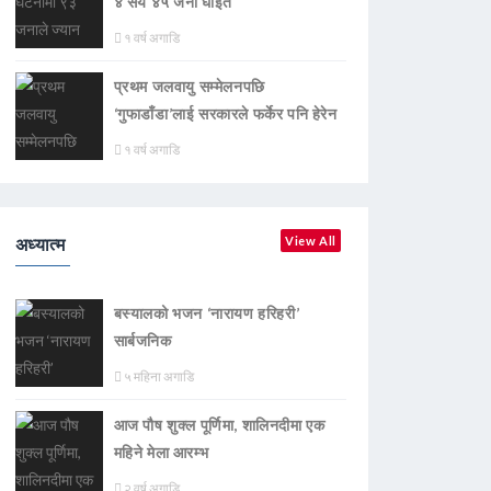
४ सय ४५ जना घाइते
१ वर्ष अगाडि
प्रथम जलवायु सम्मेलनपछि
‘गुफाडाँडा’लाई सरकारले फर्केर पनि हेरेन
१ वर्ष अगाडि
अध्यात्म
View All
बस्यालको भजन ‘नारायण हरिहरी’
सार्बजनिक
५ महिना अगाडि
आज पौष शुक्ल पूर्णिमा, शालिनदीमा एक
महिने मेला आरम्भ
२ वर्ष अगाडि