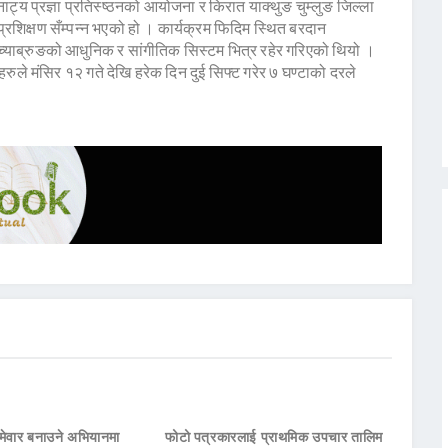
य प्रज्ञा प्रतिस्ष्ठनको आयोजना र किरात याक्थुङ चुम्लुङ जिल्ला
शिक्षण सँम्पन्न भएको हो । कार्यक्रम फिदिम स्थित बरदान
े च्याब्रुङको आधुनिक र सांगीतिक सिस्टम भित्र रहेर गरिएको थियो ।
हरुले मंसिर १२ गते देखि हरेक दिन दुई सिफ्ट गरेर ७ घण्टाको दरले
मेवार बनाउने अभियानमा
फोटो पत्रकारलाई प्राथमिक उपचार तालिम