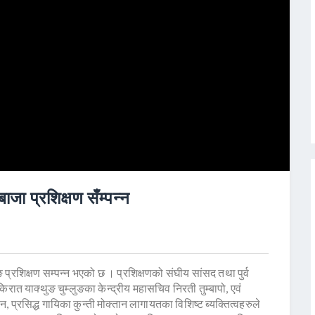
ाजा प्रशिक्षण सँम्पन्न
 प्रशिक्षण सम्पन्न भएको छ । प्रशिक्षणको संघीय सांसद तथा पुर्व
किरात याक्थुङ चुम्लुङका केन्द्रीय महासचिव निरती तुम्बापो, एवं
ान, प्रसिद्ध गायिका कुन्ती मोक्तान लागायतका विशिष्ट ब्यक्तित्वहरुले