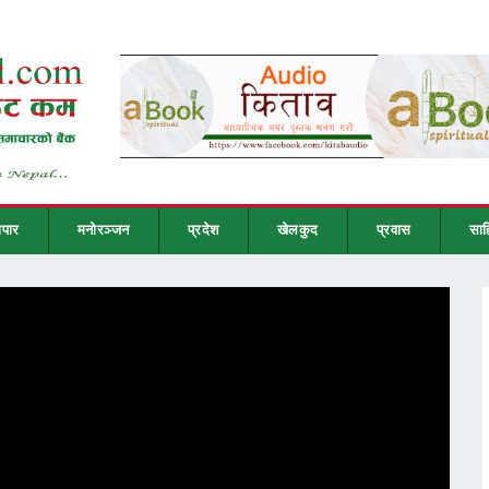
ापार
मनोरञ्जन
प्रदेश
खेलकुद
प्रवास
साह