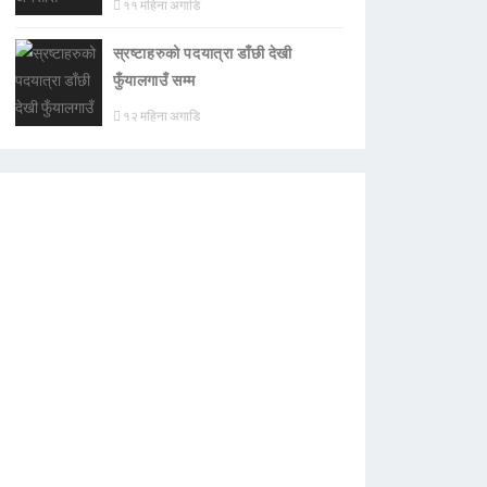
११ महिना अगाडि
स्रष्टाहरुको पदयात्रा डाँछी देखी
फुँयालगाउँ सम्म
१२ महिना अगाडि