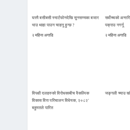
घरमै बसीबसी स्मार्टफोनदेखि सुनसम्मका बजार
सर्वोच्चको अन्तर
भाउ थाहा पाउन चाहनु हुन्छ ?
पक्राउ नगर्नू
२ महिना अगाडि
२ महिना अगाडि
विपक्षी दलहरुको विरोधकाबीच वैकल्पिक
जङ्गली च्याउ खाँ
विकास वित्त परिचालन विधेयक, २०८२’
बहुमतले पारित