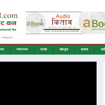
ापार
मनोरञ्जन
प्रदेश
खेलकुद
प्रवास
साह