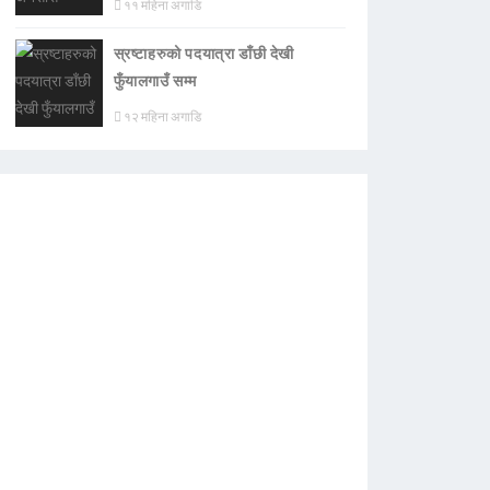
११ महिना अगाडि
स्रष्टाहरुको पदयात्रा डाँछी देखी
फुँयालगाउँ सम्म
१२ महिना अगाडि