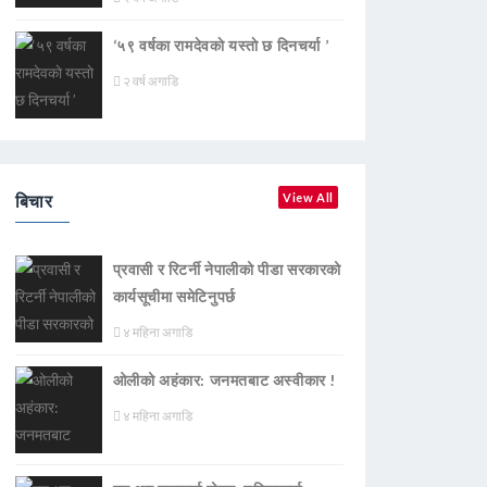
‘५९ वर्षका रामदेवकाे यस्ताे छ दिनचर्या ’
२ वर्ष अगाडि
बिचार
View All
प्रवासी र रिटर्नी नेपालीको पीडा सरकारको
कार्यसूचीमा समेटिनुपर्छ
४ महिना अगाडि
ओलीको अहंकार: जनमतबाट अस्वीकार !
४ महिना अगाडि