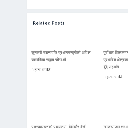
Related Posts
सुनसरी घटनापछि प्रधानमन्त्रीको अपिल :
पूर्वाधार विकासमन
सामाजिक सद्भाव जोगाऔं
प्रभावित क्षेत्र
बुँदे सहमति
१ हप्ता अगाडि
१ हप्ता अगाडि
पत्रकारहरुको पदयात्रा, देबीचौर देखी
ग्वाङ्झाउमा ए