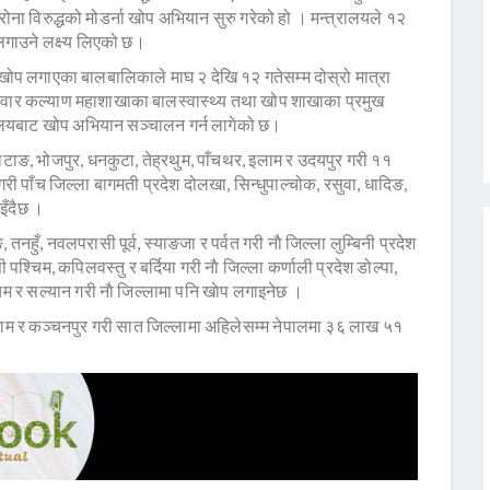
ोना विरुद्धको मोडर्ना खोप अभियान सुरु गरेको हो । मन्त्रालयले १२
गाउने लक्ष्य लिएको छ।
खोप लगाएका बालबालिकाले माघ २ देखि १२ गतेसम्म दोस्रो मात्रा
रिवार कल्याण महाशाखाका बालस्वास्थ्य तथा खोप शाखाका प्रमुख
यालयबाट खोप अभियान सञ्चालन गर्न लागेको छ।
 खोटाङ, भोजपुर, धनकुटा, तेह्रथुम, पाँचथर, इलाम र उदयपुर गरी ११
ा गरी पाँच जिल्ला बागमती प्रदेश दोलखा, सिन्धुपाल्चोक, रसुवा, धादिङ,
इँदैछ ।
 तनहुँ, नवलपरासी पूर्व, स्याङजा र पर्वत गरी नाै जिल्ला लुम्बिनी प्रदेश
रासी पश्चिम, कपिलवस्तु र बर्दिया गरी नाै जिल्ला कर्णाली प्रदेश डोल्पा,
्चिम र सल्यान गरी नाै जिल्लामा पनि खाेप लगाइनेछ ।
, अछाम र कञ्चनपुर गरी सात जिल्लामा अहिलेसम्म नेपालमा ३६ लाख ५१