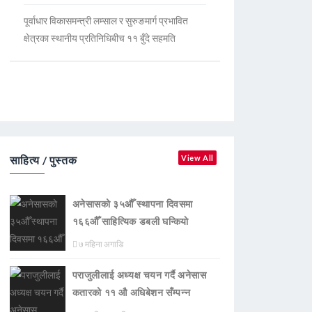
पूर्वाधार विकासमन्त्री लम्साल र सुरुङमार्ग प्रभावित
क्षेत्रका स्थानीय प्रतिनिधिबीच ११ बुँदे सहमति
साहित्य / पुस्तक
View All
अनेसासको ३५औँ स्थापना दिवसमा
१६६औँ साहित्यिक डबली घन्कियाे
७ महिना अगाडि
पराजुलीलाई अध्यक्ष चयन गर्दै अनेसास
कतारको ११ औ अधिबेशन सँम्पन्न