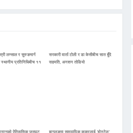
्त्री लम्साल र सुरुङमार्ग
सरकारी वार्ता टोली र डा केसीबीच सात बुँदे
का स्थानीय प्रतिनिधिबीच ११
सहमति, अनशन तोडियो
नआरएनको ऐतिहासिक जमघट
बागलुङमा सामुदायिक कुकुरलाई ‘होस्टेल’