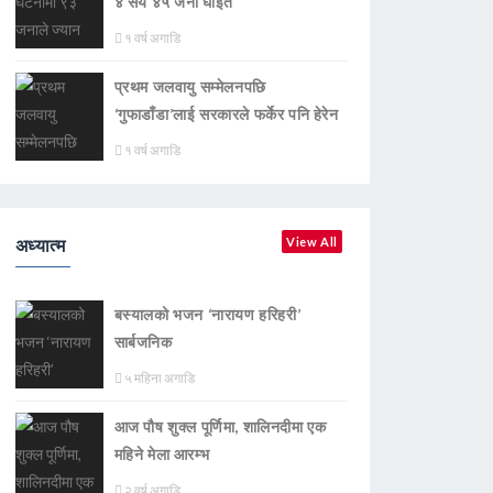
४ सय ४५ जना घाइते
१ वर्ष अगाडि
प्रथम जलवायु सम्मेलनपछि
‘गुफाडाँडा’लाई सरकारले फर्केर पनि हेरेन
१ वर्ष अगाडि
अध्यात्म
View All
बस्यालको भजन ‘नारायण हरिहरी’
सार्बजनिक
५ महिना अगाडि
आज पौष शुक्ल पूर्णिमा, शालिनदीमा एक
महिने मेला आरम्भ
२ वर्ष अगाडि