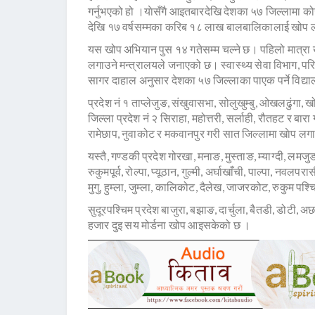
गर्नुभएको हो ।याेसँगै आइतबारदेखि देशका ५७ जिल्लामा कोर
देखि १७ वर्षसम्मका करिब १८ लाख बालबालिकालाई खोप ल
यस खोप अभियान पुस १४ गतेसम्म चल्ने छ। पहिलो मात्रा 
लगाउने मन्त्रालयले जनाएको छ। स्वास्थ्य सेवा विभाग, प
सागर दाहाल अनुसार देशका ५७ जिल्लाका पाएक पर्ने विद्
प्रदेश नं १ ताप्लेजुङ, संखुवासभा, सोलुखुम्बु, ओखलढुंगा,
जिल्ला प्रदेश नं २ सिराहा, महोत्तरी, सर्लाही, रौतहट र बार
रामेछाप, नुवाकोट र मकवानपुर गरी सात जिल्लामा खाेप लगा
यस्तै, गण्डकी प्रदेश गोरखा, मनाङ, मुस्ताङ, म्याग्दी, लमजुङ,
रुकुमपूर्व, रोल्पा, प्यूठान, गुल्मी, अर्घाखाँची, पाल्पा, नवलप
मुगु, हुम्ला, जुम्ला, कालिकोट, दैलेख, जाजरकोट, रुकुम पश
सुदूरपश्चिम प्रदेश बाजुरा, बझाङ, दार्चुला, बैतडी, डोटी
हजार दुइ सय मोर्डना खोप आइसकेको छ ।