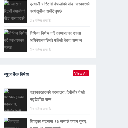
प्रवासी र रिटर्नी नेपालीको पीडा सरकारको
कार्यसूचीमा समेटिनुपर्छ
४ महिना अगाडि
विभिन्न निर्णय गर्दै एनआरएनए एकता
अधिवेशनपछिको पहिलो बैठक सम्पन्न
५ महिना अगाडि
न्युज बैंक बिषेश
View All
पत्रकारहरुको पदयात्रा, देबीचौर देखी
भट्टेडाँडा सम्म
१ महिना अगाडि
बिपद्का घटनामा ९३ जनाले ज्यान गुमाए,