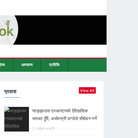
ित्य
अध्यात्म
प्रविधि
प्रवास
View All
ग्वाङ्झाउमा एनआरएनको ऐतिहासिक
जमघट हुँदै, अर्थमन्त्री वाग्लेले सँबोधन गर्ने
१ महिना अगाडि