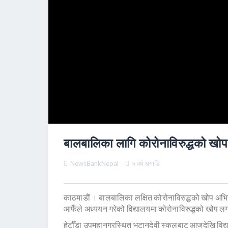
बालबालिका लागि कोरोनाविरुद्धको खोप
NewsBankNepal
५ वर्ष अगाडि
काठमाडाैं । बालबालिका लक्षित कोरोनाविरुद्धको खोप अभि
आफैँले अध्ययन गरेको विद्यालयमा कोरोनाविरुद्धको खोप लगा
हेटौँडा उपमहानगरस्थित भुटानदेवी स्कुलबाट आजदेखि विद्