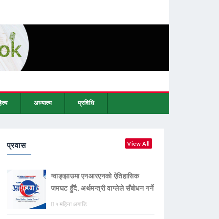
ित्य
अध्यात्म
प्रविधि
प्रवास
View All
ग्वाङ्झाउमा एनआरएनको ऐतिहासिक
जमघट हुँदै, अर्थमन्त्री वाग्लेले सँबोधन गर्ने
१ महिना अगाडि