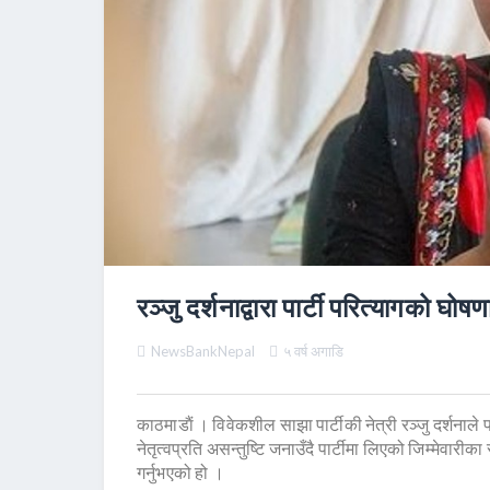
रञ्जु दर्शनाद्वारा पार्टी परित्यागको घोषण
NewsBankNepal
५ वर्ष अगाडि
काठमाडाैं । विवेकशील साझा पार्टीकी नेत्री रञ्जु दर्शनाले पा
नेतृत्वप्रति असन्तुष्टि जनाउँदै पार्टीमा लिएको जिम्मेव
गर्नुभएको हो ।