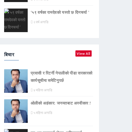
‘५९ वर्षका रामदेवकाे यस्ताे छ दिनचर्या ’
२ वर्ष अगाडि
बिचार
View All
प्रवासी र रिटर्नी नेपालीको पीडा सरकारको
कार्यसूचीमा समेटिनुपर्छ
४ महिना अगाडि
ओलीको अहंकार: जनमतबाट अस्वीकार !
५ महिना अगाडि