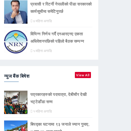
प्रवासी र रिटर्नी नेपालीको पीडा सरकारको
कार्यसूचीमा समेटिनुपर्छ
४ महिना अगाडि
विभिन्न निर्णय गर्दै एनआरएनए एकता
अधिवेशनपछिको पहिलो बैठक सम्पन्न
५ महिना अगाडि
न्युज बैंक बिषेश
View All
पत्रकारहरुको पदयात्रा, देबीचौर देखी
भट्टेडाँडा सम्म
१ महिना अगाडि
बिपद्का घटनामा ९३ जनाले ज्यान गुमाए,