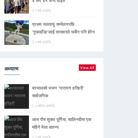
४ सय ४५ जना घाइते
१ वर्ष अगाडि
प्रथम जलवायु सम्मेलनपछि
‘गुफाडाँडा’लाई सरकारले फर्केर पनि हेरेन
१ वर्ष अगाडि
अध्यात्म
View All
बस्यालको भजन ‘नारायण हरिहरी’
सार्बजनिक
५ महिना अगाडि
आज पौष शुक्ल पूर्णिमा, शालिनदीमा एक
महिने मेला आरम्भ
२ वर्ष अगाडि