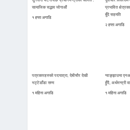
सामाजिक सद्भाव जोगाऔं
प्रभावित क्षेत्र
बुँदे सहमति
१ हप्ता अगाडि
२ हप्ता अगाडि
पत्रकारहरुको पदयात्रा, देबीचौर देखी
ग्वाङ्झाउमा ए
भट्टेडाँडा सम्म
हुँदै, अर्थमन्त्री व
१ महिना अगाडि
१ महिना अगाडि