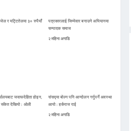
जेल र मट्टितेलमा ३० रुपैयाँ
पत्रकारलाई जिम्मेवार बनाउने अभियानमा
सम्पादक समाज
२ महिना अगाडि
ार्यालयबाट जवाफदेहिता होइन,
संसद्मा बोल्न पनि आन्दोलन गर्नुपर्ने अवस्था
ो संकेत देखियो : ओली
आयो : हर्कराज राई
२ महिना अगाडि