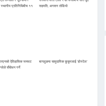
का स्थानीय प्रतिनिधिबीच ११
सहमति, अनशन तोडियो
नआरएनको ऐतिहासिक जमघट
बागलुङमा सामुदायिक कुकुरलाई ‘होस्टेल’
ाग्लेले सँबोधन गर्ने