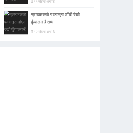
११ महिना अगाडि
स्रष्टाहरुको पदयात्रा डाँछी देखी
फुँयालगाउँ सम्म
१२ महिना अगाडि