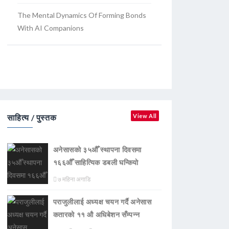
The Mental Dynamics Of Forming Bonds
With AI Companions
साहित्य / पुस्तक
View All
अनेसासको ३५औँ स्थापना दिवसमा
१६६औँ साहित्यिक डबली घन्कियाे
७ महिना अगाडि
पराजुलीलाई अध्यक्ष चयन गर्दै अनेसास
कतारको ११ औ अधिबेशन सँम्पन्न