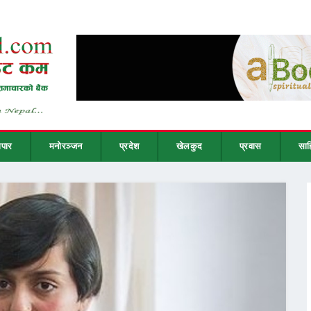
ापार
मनोरञ्जन
प्रदेश
खेलकुद
प्रवास
साह