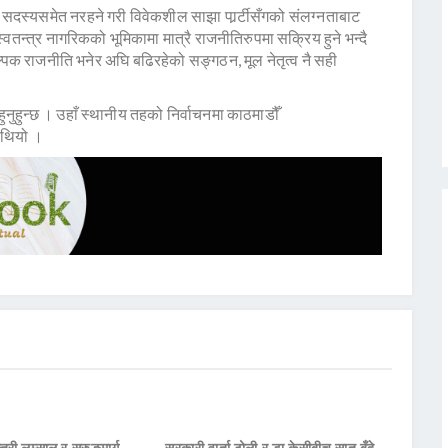
ण सदस्यसमेत नरहने गरी विवेकशील साझा पार्र्टीसँगको संलग्नताबाट
स्वतन्त्र नागरिकको भूमिकामा मात्रै राजनीतिरुपमा सक्रिय हुने भन्दै
्पिक राजनीति भनेर अघि बढिरहेको सङ्गठन, मूल नेतृत्व नै सही
ुहुन्छ । उहाँ स्थानीय तहको निर्वाचनमा काठमाडौँ
 थियो ।
्त्री लम्साल र सुरुङमार्ग
सरकारी वार्ता टोली र डा केसीबीच सात बुँदे