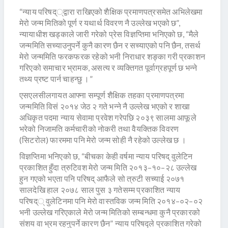
“न्याय परिषद््द्वारा राखिएको शैक्षिक प्रमाणपत्रसमेत अभिलेखमा
मेरो जन्म मितिको पूर्ण र यथार्थ विवरण नै उल्लेख भएको छ”,
न्यायाधीश खड्काले जारी गरेको प्रेस विज्ञप्तिमा भनिएको छ, “मैले
जन्ममिति सच्याउनुपर्ने कुनै कारण छैन र सच्याएको पनि छैन, तसर्थ
मेरो जन्ममिति फरकफरक रहेको भनी निराधार शङ्का गरी प्रकाशन
गरिएको समाचार भ्रामक, असत्य र व्यक्तिगत पूर्वाग्रहपूर्ण छ भन्ने
तथ्य प्रष्ट पार्न चाहन्छु ।”
एसएलसीलगायत आफ्ना सम्पूर्ण शैक्षिक तहका प्रमाणपत्रमा
जन्ममिति विसं २०१४ जेठ २ गते भन्ने नै उल्लेख भएको र शाखा
अधिकृत पदमा न्याय सेवामा प्रवेश गरेपछि २०३९ सालमा आफूले
भरेको निजामति कर्मचारीको नोकरी तथा वैयक्तिक विवरण
(सिटरोल) फारममा पनि मेरो जन्म सोही नै रहेको उल्लेख छ ।
विज्ञप्तिमा भनिएको छ, “बीचका केही वर्षमा न्याय परिषद् वुलेटिन
प्रकाशित हुँदा त्रुटिवश मेरो जन्म मिति २०१३–१०–२८ उल्लेख
हुन गएको भएता पनि परिषद् आफैले सो त्रुटी सच्याई २०७१
सालदेखि हाल २०७८ साल पुस ३ गतेसम्म प्रकाशित न्याय
परिषद्् वुलेटिनमा पनि मेरो वास्तविक जन्म मिति २०१४–०२–०२
भनी उल्लेख गरिएकाले मेरो जन्म मितिको सम्बन्धमा कुनै प्रकारको
संशय वा भ्रम रहनुपर्ने कारण छैन” न्याय परिषद्ले प्रकाशित गरेको