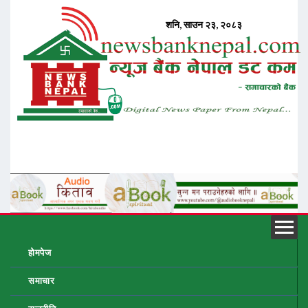
होमपेज
समाचार