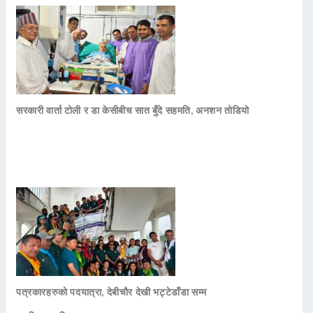
सरकारी वार्ता टोली र डा केसीबीच सात बुँदे सहमति, अनशन तोडियो
पत्रकारहरुको पदयात्रा, देबीचौर देखी भट्टेडाँडा सम्म