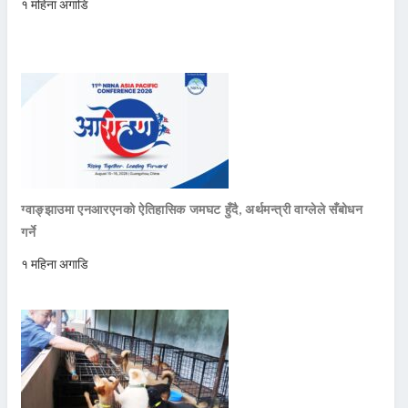
१ महिना अगाडि
ग्वाङ्झाउमा एनआरएनको ऐतिहासिक जमघट हुँदै, अर्थमन्त्री वाग्लेले सँबोधन
गर्ने
१ महिना अगाडि