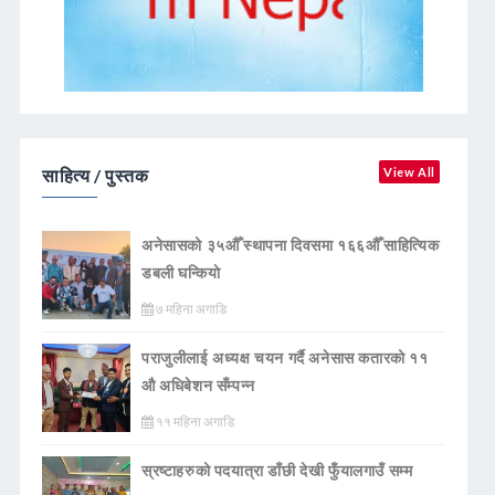
साहित्य / पुस्तक
View All
अनेसासको ३५औँ स्थापना दिवसमा १६६औँ साहित्यिक
डबली घन्कियाे
७ महिना अगाडि
पराजुलीलाई अध्यक्ष चयन गर्दै अनेसास कतारको ११
औ अधिबेशन सँम्पन्न
११ महिना अगाडि
स्रष्टाहरुको पदयात्रा डाँछी देखी फुँयालगाउँ सम्म