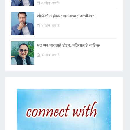
४ महिना अगाडि
ओलीको अहंकार: जनमतबाट अस्वीकार !
५ महिना अगाडि
मत अब नारालाई होइन, नतिजालाई चाहिन्छ
७ महिना अगाडि