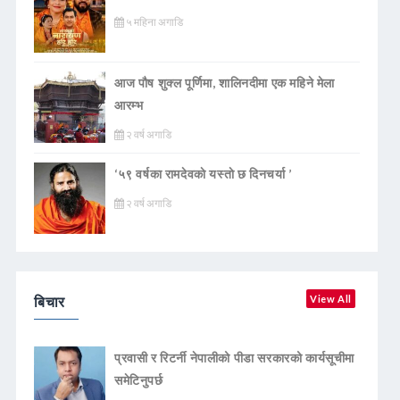
५ महिना अगाडि
आज पौष शुक्ल पूर्णिमा, शालिनदीमा एक महिने मेला
आरम्भ
२ वर्ष अगाडि
‘५९ वर्षका रामदेवकाे यस्ताे छ दिनचर्या ’
२ वर्ष अगाडि
बिचार
View All
प्रवासी र रिटर्नी नेपालीको पीडा सरकारको कार्यसूचीमा
समेटिनुपर्छ