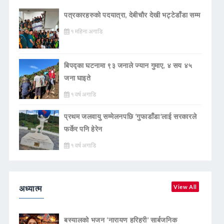
पत्रकारहरुको पदयात्रा, देबीचौर देखी भट्टेडाँडा सम्म
१ महिना अगाडि
बिपद्का घटनामा ९३ जनाले ज्यान गुमाए, ४ सय ४५
जना घाइते
१ वर्ष अगाडि
प्रथम जलवायु सम्मेलनपछि ‘गुफाडाँडा’लाई सरकारले
फर्केर पनि हेरेन
१ वर्ष अगाडि
अध्यात्म
View All
बस्यालको भजन ‘नारायण हरिहरी’ सार्बजनिक