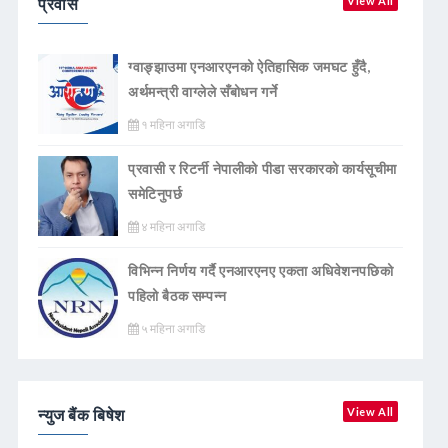
प्रवास
View All
ग्वाङ्झाउमा एनआरएनको ऐतिहासिक जमघट हुँदै,
अर्थमन्त्री वाग्लेले सँबोधन गर्ने
१ महिना अगाडि
प्रवासी र रिटर्नी नेपालीको पीडा सरकारको कार्यसूचीमा
समेटिनुपर्छ
४ महिना अगाडि
विभिन्न निर्णय गर्दै एनआरएनए एकता अधिवेशनपछिको
पहिलो बैठक सम्पन्न
५ महिना अगाडि
न्युज बैंक बिषेश
View All