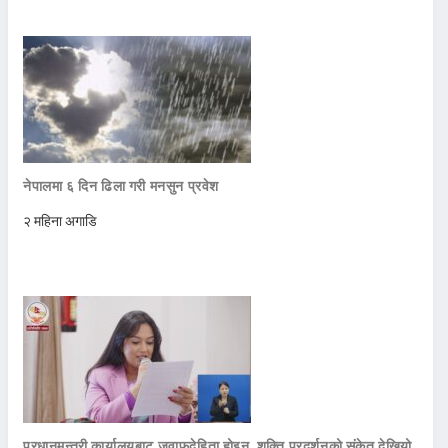
नेपालमा ६ दिन ढिला गरी मनसुन प्रवेश
२ महिना अगाडि
प्रधानमन्त्री कार्यालयबाट जवाफदेहिता होइन, शक्ति प्रदर्शनको संकेत देखियो