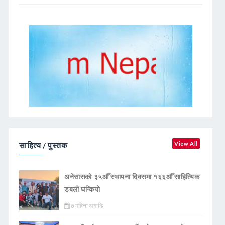
साहित्य / पुस्तक
View All
अनेसासको ३५औँ स्थापना दिवसमा १६६औँ साहित्यिक
डबली घन्कियाे
७ महिना अगाडि