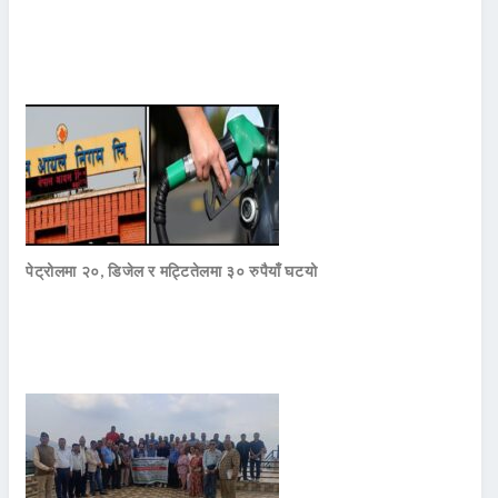
पेट्रोलमा २०, डिजेल र मट्टितेलमा ३० रुपैयाँ घटयो