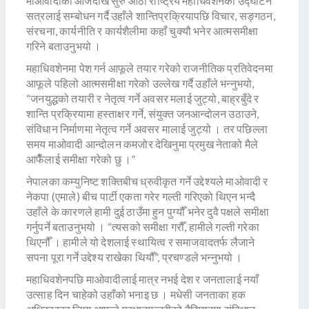
माओवादीको आजदेखि सुरु आठौँ राष्ट्रिय महाधिवशेनको उद्घाटन
सत्रलाई सम्बोधन गर्दै उहाँले शान्तिप्रक्रियापछि विचार, सङ्गठन,
संरचना, कार्यनीति र कार्यशैलीमा कहाँ चुक्यौ भनेर आत्मसमीक्षा
गरिने बताउनुभयो ।
महाधिवशेनमा पेश गर्न आफूले तयार गरेको राजनीतिक प्रतिवेदनमा
आफूले पहिलो आत्मसमीक्षा गरेको उल्लेख गर्दै उहाँले भन्नुभयो,
“जनयुद्धको तयारी र नेतृत्व गर्ने अवसर मलाई जुट्यो, बाह्रबुँदे र
शान्ति प्रक्रियामा हस्ताक्षर गर्ने, संयुक्त जनआन्दोलन उठाउने,
संविधान निर्माणमा नेतृत्व गर्ने अवसर मालाई जुट्यो । तर पछिल्ला
समय माओवादी आन्दोलन कमजोर देखिनुमा प्रमुख नेताको मैले
आफैँलाई समीक्षा गरेको छु ।”
नेपालका कम्युनिष्ट शक्तिबीच ध्रुवीकृत गर्ने उद्देश्यले माओवादी र
नेकपा (एमाले) बीच पार्टी एकता गरेर गल्ती गरिएको थिएन भन्दै
उहाँले के कारणले हामी दुई ठाउँमा हुन पुग्यौँ भनेर दुवै पक्षले समीक्षा
गर्नुपर्ने बताउनुभयो । “त्यसको समीक्षा गरौँ, हामीले गल्ती गरेका
थिएनौँ । हामीले यो देशलाई स्थायित्व र समाजवादतर्फ लैजाने
सपना पूरा गर्ने उद्देश्य राखेका थियौँ”, प्रचण्डले भन्नुभयो ।
महाधिवशेनपछि माओवादीलाई मात्र नभई देश र जनतालाई नयाँ
उत्साह दिन चाहेको उहाँको भनाइ छ । मधेसी जनताका हक