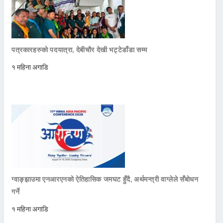
पत्रकारहरुको पदयात्रा, देबीचौर देखी भट्टेडाँडा सम्म
१ महिना अगाडि
ग्वाङ्झाउमा एनआरएनको ऐतिहासिक जमघट हुँदै, अर्थमन्त्री वाग्लेले सँबोधन
गर्ने
१ महिना अगाडि