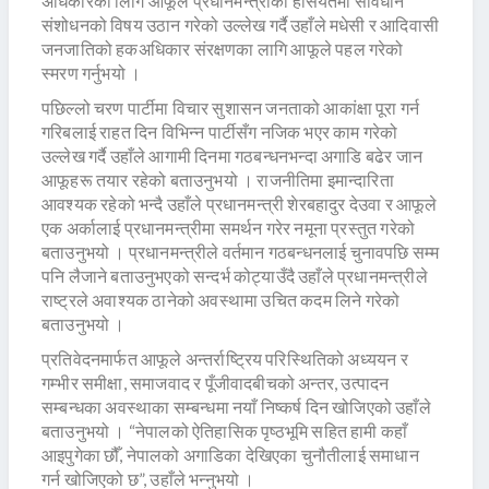
अधिकारका लािग आफूले प्रधानमन्त्रीको हैसियतमा संविधान
संशोधनको विषय उठान गरेको उल्लेख गर्दै उहाँले मधेसी र आदिवासी
जनजातिको हकअधिकार संरक्षणका लागि आफूले पहल गरेको
स्मरण गर्नुभयो ।
पछिल्लो चरण पार्टीमा विचार सुशासन जनताको आकांक्षा पूरा गर्न
गरिबलाई राहत दिन विभिन्न पार्टीसँग नजिक भएर काम गरेको
उल्लेख गर्दै उहाँले आगामी दिनमा गठबन्धनभन्दा अगाडि बढेर जान
आफूहरू तयार रहेको बताउनुभयो । राजनीतिमा इमान्दारिता
आवश्यक रहेको भन्दै उहाँले प्रधानमन्त्री शेरबहादुर देउवा र आफूले
एक अर्कालाई प्रधानमन्त्रीमा समर्थन गरेर नमूना प्रस्तुत गरेको
बताउनुभयो । प्रधानमन्त्रीले वर्तमान गठबन्धनलाई चुनावपछि सम्म
पनि लैजाने बताउनुभएको सन्दर्भ कोट्याउँदै उहाँले प्रधानमन्त्रीले
राष्ट्रले अवाश्यक ठानेको अवस्थामा उचित कदम लिने गरेको
बताउनुभयो ।
प्रतिवेदनमार्फत आफूले अन्तर्राष्ट्रिय परिस्थितिको अध्ययन र
गम्भीर समीक्षा, समाजवाद र पूँजीवादबीचको अन्तर, उत्पादन
सम्बन्धका अवस्थाका सम्बन्धमा नयाँ निष्कर्ष दिन खोजिएको उहाँले
बताउनुभयो । “नेपालको ऐतिहासिक पृष्ठभूमि सहित हामी कहाँ
आइपुगेका छौँ, नेपालको अगाडिका देखिएका चुनौतीलाई समाधान
गर्न खोजिएको छ”, उहाँले भन्नुभयो ।