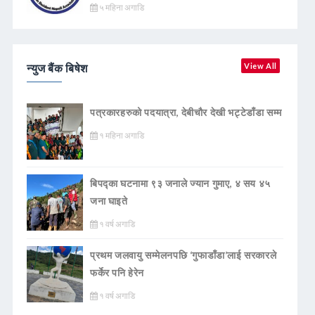
५ महिना अगाडि
न्युज बैंक बिषेश
View All
पत्रकारहरुको पदयात्रा, देबीचौर देखी भट्टेडाँडा सम्म
१ महिना अगाडि
बिपद्का घटनामा ९३ जनाले ज्यान गुमाए, ४ सय ४५
जना घाइते
१ वर्ष अगाडि
प्रथम जलवायु सम्मेलनपछि ‘गुफाडाँडा’लाई सरकारले
फर्केर पनि हेरेन
१ वर्ष अगाडि