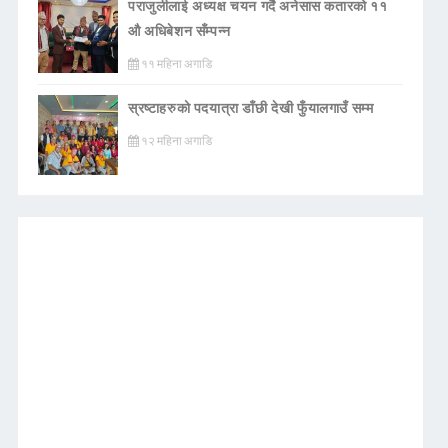
पराजुलीलाई अध्यक्ष चयन गर्दै अनेसास कतारको ११
औ अधिबेशन सँम्पन्न
११ महिना अगाडि
स्रष्टाहरुको पदयात्रा डाँछी देखी फुँयालगाउँ सम्म
१२ महिना अगाडि