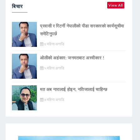
बिचार
View All
प्रवासी र रिटर्नी नेपालीको पीडा सरकारको कार्यसूचीमा
समेटिनुपर्छ
४ महिना अगाडि
ओलीको अहंकार: जनमतबाट अस्वीकार !
५ महिना अगाडि
मत अब नारालाई होइन, नतिजालाई चाहिन्छ
७ महिना अगाडि