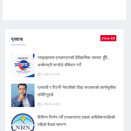
प्रवास
View All
ग्वाङ्झाउमा एनआरएनको ऐतिहासिक जमघट हुँदै,
अर्थमन्त्री वाग्लेले सँबोधन गर्ने
१ महिना अगाडि
प्रवासी र रिटर्नी नेपालीको पीडा सरकारको कार्यसूचीमा
समेटिनुपर्छ
४ महिना अगाडि
विभिन्न निर्णय गर्दै एनआरएनए एकता अधिवेशनपछिको
पहिलो बैठक सम्पन्न