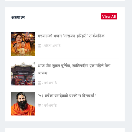
अध्यात्म
View All
बस्यालको भजन ‘नारायण हरिहरी’ सार्बजनिक
५ महिना अगाडि
आज पौष शुक्ल पूर्णिमा, शालिनदीमा एक महिने मेला
आरम्भ
२ वर्ष अगाडि
‘५९ वर्षका रामदेवकाे यस्ताे छ दिनचर्या ’
२ वर्ष अगाडि