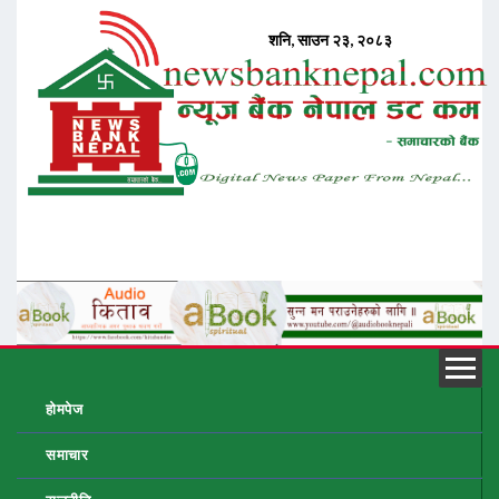
होमपेज
समाचार