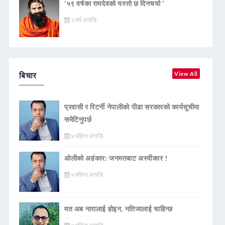
‘५९ वर्षका रामदेवकाे यस्ताे छ दिनचर्या ’
२ वर्ष अगाडि
बिचार
View All
प्रवासी र रिटर्नी नेपालीको पीडा सरकारको कार्यसूचीमा
समेटिनुपर्छ
४ महिना अगाडि
ओलीको अहंकार: जनमतबाट अस्वीकार !
५ महिना अगाडि
मत अब नारालाई होइन, नतिजालाई चाहिन्छ