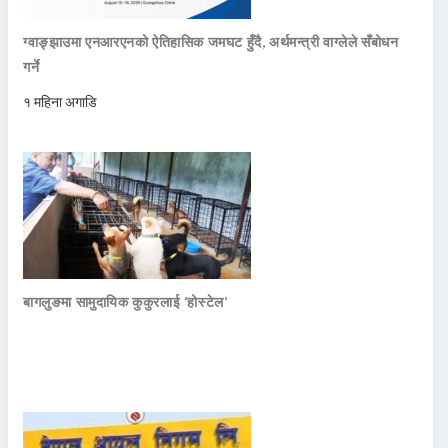
ग्वाङ्झाउमा एनआरएनको ऐतिहासिक जमघट हुँदै, अर्थमन्त्री वाग्लेले सँबोधन
गर्ने
१ महिना अगाडि
बागलुङमा सामुदायिक कुकुरलाई ‘होस्टेल’