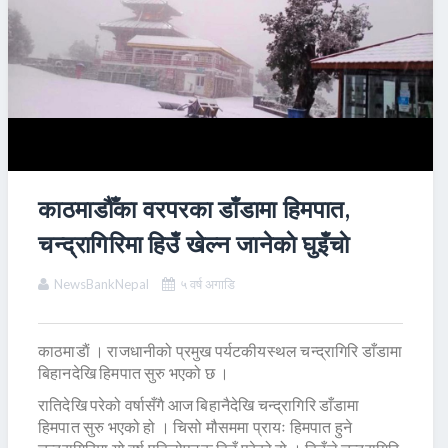
काठमाडौँका वरपरका डाँडामा हिमपात,
चन्द्रागिरिमा हिउँ खेल्न जानेकाे घुइँचाे
NewsBankNepal
५ वर्ष अगाडि
काठमाडाैं । राजधानीको प्रमुख पर्यटकीयस्थल चन्द्रागिरि डाँडामा
बिहानदेखि हिमपात सुरु भएको छ ।
रातिदेखि परेको वर्षासँगै आज बिहानैदेखि चन्द्रागिरि डाँडामा
हिमपात सुरु भएको हो । चिसो मौसममा प्रायः हिमपात हुने