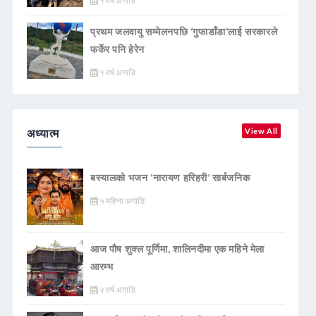
१ वर्ष अगाडि
प्रथम जलवायु सम्मेलनपछि ‘गुफाडाँडा’लाई सरकारले
फर्केर पनि हेरेन
१ वर्ष अगाडि
अध्यात्म
View All
बस्यालको भजन ‘नारायण हरिहरी’ सार्बजनिक
५ महिना अगाडि
आज पौष शुक्ल पूर्णिमा, शालिनदीमा एक महिने मेला
आरम्भ
२ वर्ष अगाडि