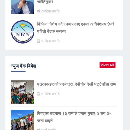
समेटिनुपर्छ
४ महिना अगाडि
विभिन्न निर्णय गर्दै एनआरएनए एकता अधिवेशनपछिको
पहिलो बैठक सम्पन्न
५ महिना अगाडि
न्युज बैंक बिषेश
View All
पत्रकारहरुको पदयात्रा, देबीचौर देखी भट्टेडाँडा सम्म
१ महिना अगाडि
बिपद्का घटनामा ९३ जनाले ज्यान गुमाए, ४ सय ४५
जना घाइते