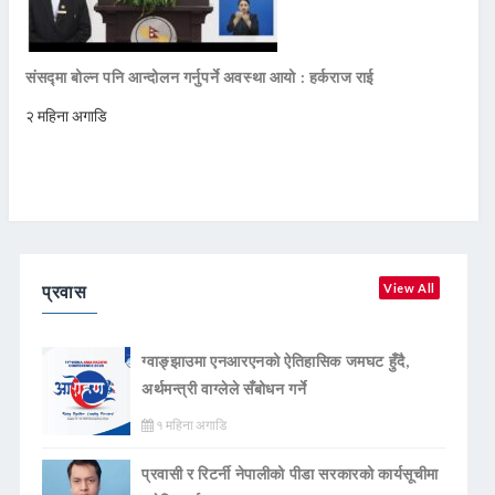
संसद्मा बोल्न पनि आन्दोलन गर्नुपर्ने अवस्था आयो : हर्कराज राई
२ महिना अगाडि
प्रवास
View All
ग्वाङ्झाउमा एनआरएनको ऐतिहासिक जमघट हुँदै,
अर्थमन्त्री वाग्लेले सँबोधन गर्ने
१ महिना अगाडि
प्रवासी र रिटर्नी नेपालीको पीडा सरकारको कार्यसूचीमा