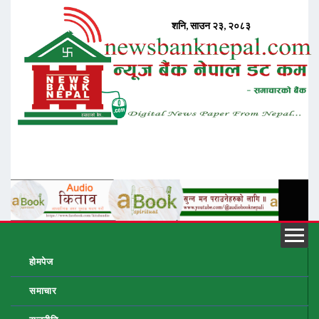
होमपेज
समाचार