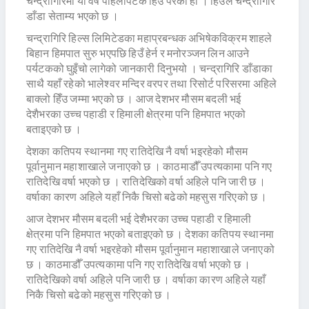
चन्द्रागिरिमा यो वर्ष पहिलोपटक हिउँ परेको हो । हिउँले चन्द्रागिरि
डाँडा सेताम्य भएको छ ।
चन्द्रागिरि हिल्स लिमिटेडका महाप्रबन्धक अभिषेकविक्रम शाहले
बिहान हिमपात सुरु भएपछि हिउँ हेर्न र मनोरञ्जन लिन आउने
पर्यटकको घुइँचो लागेको जानकारी दिनुभयो । चन्द्रागिरि डाँडाका
साथै यहाँ रहेको भालेश्वर मन्दिर वरपर तथा रिसोर्ट परिसरमा अहिले
बाक्लो हिँउ जम्मा भएको छ । आज देशभर मौसम बदली भई
देशैभरका उच्च पहाडी र हिमाली क्षेत्रमा पनि हिमपात भएको
बताइएको छ ।
देशका कतिपय स्थानमा गए रातिदेखि नै वर्षा भइरहेको मौसम
पूर्वानुमान महाशाखाले जनाएको छ । काठमाडौँ उपत्यकामा पनि गए
रातिदेखि वर्षा भएको छ । रातिदेखिको वर्षा अहिले पनि जारी छ ।
वर्षाका कारण अहिले यहाँ निकै चिसो बढेको महसुस गरिएको छ ।
आज देशभर मौसम बदली भई देशैभरका उच्च पहाडी र हिमाली
क्षेत्रमा पनि हिमपात भएको बताइएको छ । देशका कतिपय स्थानमा
गए रातिदेखि नै वर्षा भइरहेको मौसम पूर्वानुमान महाशाखाले जनाएको
छ । काठमाडौँ उपत्यकामा पनि गए रातिदेखि वर्षा भएको छ ।
रातिदेखिको वर्षा अहिले पनि जारी छ । वर्षाका कारण अहिले यहाँ
निकै चिसो बढेको महसुस गरिएको छ ।