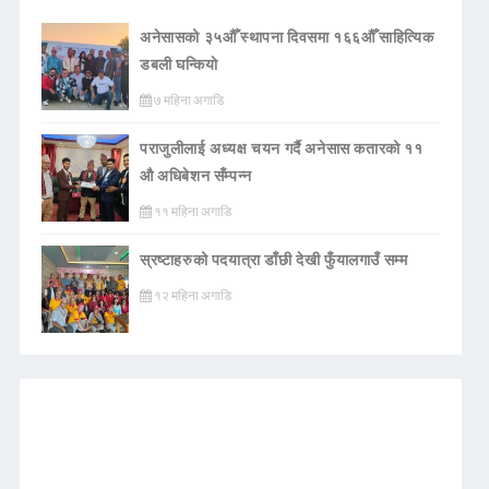
अनेसासको ३५औँ स्थापना दिवसमा १६६औँ साहित्यिक
डबली घन्कियाे
७ महिना अगाडि
पराजुलीलाई अध्यक्ष चयन गर्दै अनेसास कतारको ११
औ अधिबेशन सँम्पन्न
११ महिना अगाडि
स्रष्टाहरुको पदयात्रा डाँछी देखी फुँयालगाउँ सम्म
१२ महिना अगाडि